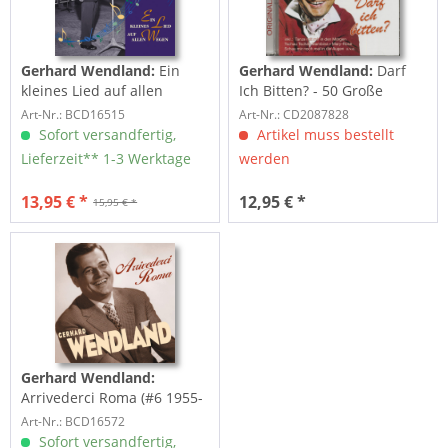
Gerhard Wendland:
Ein
Gerhard Wendland:
Darf
kleines Lied auf allen
Ich Bitten? - 50 Große
Wegen (#4 1951-53)
Erfolge (2-CD)
Art-Nr.: BCD16515
Art-Nr.: CD2087828
Sofort versandfertig,
Artikel muss bestellt
Lieferzeit** 1-3 Werktage
werden
13,95 € *
12,95 € *
15,95 € *
Gerhard Wendland:
Arrivederci Roma (#6 1955-
58)
Art-Nr.: BCD16572
Sofort versandfertig,