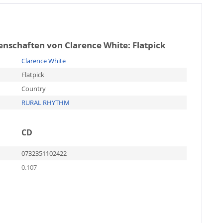
genschaften von
Clarence White: Flatpick
Clarence White
Flatpick
Country
RURAL RHYTHM
CD
0732351102422
0.107