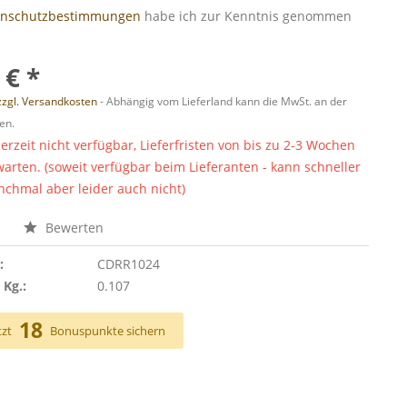
enschutzbestimmungen
habe ich zur Kenntnis genommen
 € *
zzgl. Versandkosten
- Abhängig vom Lieferland kann die MwSt. an der
en.
derzeit nicht verfügbar, Lieferfristen von bis zu 2-3 Wochen
warten. (soweit verfügbar beim Lieferanten - kann schneller
chmal aber leider auch nicht)
n
Bewerten
:
CDRR1024
 Kg.:
0.107
18
tzt
Bonuspunkte sichern