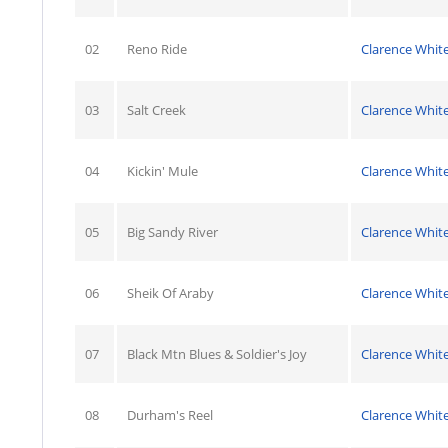
02
Reno Ride
Clarence Whit
03
Salt Creek
Clarence Whit
04
Kickin' Mule
Clarence Whit
05
Big Sandy River
Clarence Whit
06
Sheik Of Araby
Clarence Whit
07
Black Mtn Blues & Soldier's Joy
Clarence Whit
08
Durham's Reel
Clarence Whit