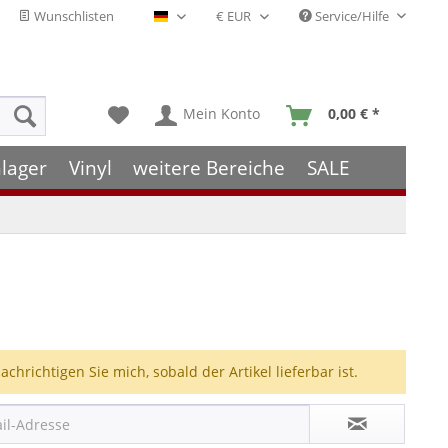
Wunschlisten
Service/Hilfe
Deutsch - DE
Mein Konto
0,00 € *
lager
Vinyl
weitere Bereiche
SALE
achrichtigen Sie mich, sobald der Artikel lieferbar ist.