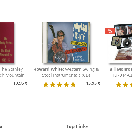
The Stanley
Howard White:
Western Swing &
Bill Monro
nch Mountain
Steel Instrumentals (CD)
1979 (4-C
19,95 €
15,95 €
ia
Top Links