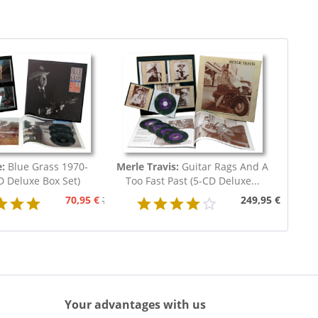
e:
Blue Grass 1970-
Merle Travis:
Guitar Rags And A
D Deluxe Box Set)
Too Fast Past (5-CD Deluxe...
70,95 €
249,95 €
79,95 €
Your advantages with us