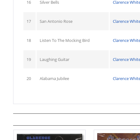
16
Silver Bells
Clarence Whit
17
San Antonio Rose
Clarence Whit
18
Listen To The Mocking Bird
Clarence Whit
19
Laughing Guitar
Clarence Whit
20
Alabama Jubilee
Clarence Whit