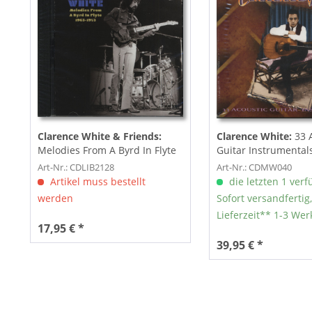
Clarence White & Friends:
Clarence White:
33 
Melodies From A Byrd In Flyte
Guitar Instrumentals
1963-1973 (CD)
Art-Nr.: CDLIB2128
Art-Nr.: CDMW040
Artikel muss bestellt
die letzten 1 verf
werden
Sofort versandfertig,
Lieferzeit** 1-3 Wer
17,95 € *
39,95 € *