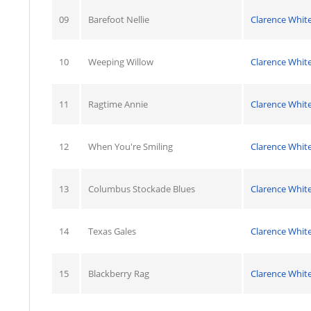
09
Barefoot Nellie
Clarence Whit
10
Weeping Willow
Clarence Whit
11
Ragtime Annie
Clarence Whit
12
When You're Smiling
Clarence Whit
13
Columbus Stockade Blues
Clarence Whit
14
Texas Gales
Clarence Whit
15
Blackberry Rag
Clarence Whit