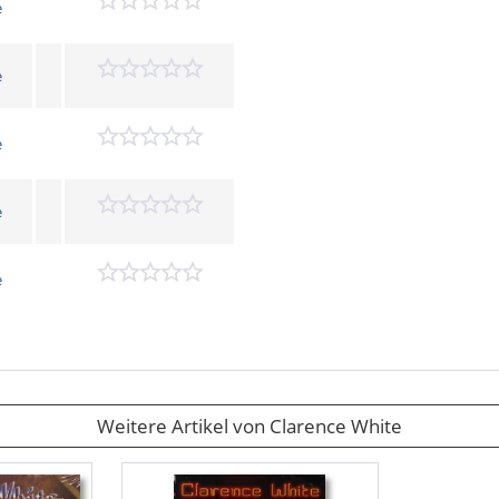
e
e
e
e
e
Weitere Artikel von Clarence White