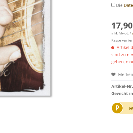
Die
Dat
17,90
inkl. MwSt. /
Kasse variier
Artikel 
sind zu er
gehen, man
Merke
Artikel-Nr.
Gewicht in
P
Je