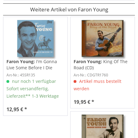
Weitere Artikel von Faron Young
Faron Young:
I'm Gonna
Faron Young:
King Of The
Live Some Before I Die
Road (CD)
(7inch, 45rpm,...
Art-Nr.: 45SR135
Art-Nr.: CDGTR1760
nur noch 1 verfügbar
Artikel muss bestellt
Sofort versandfertig,
werden
Lieferzeit** 1-3 Werktage
19,95 € *
12,95 € *