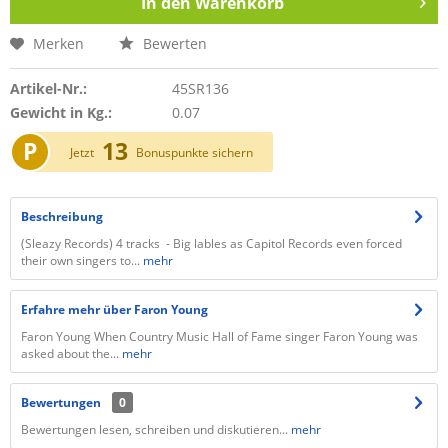
In den
Warenkorb
Merken
Bewerten
Artikel-Nr.:
45SR136
Gewicht in Kg.:
0.07
P
13
Jetzt
Bonuspunkte sichern
Beschreibung
(Sleazy Records) 4 tracks - Big lables as Capitol Records even forced
their own singers to...
mehr
Erfahre mehr über Faron Young
Faron Young When Country Music Hall of Fame singer Faron Young was
asked about the...
mehr
Bewertungen
0
Bewertungen lesen, schreiben und diskutieren...
mehr