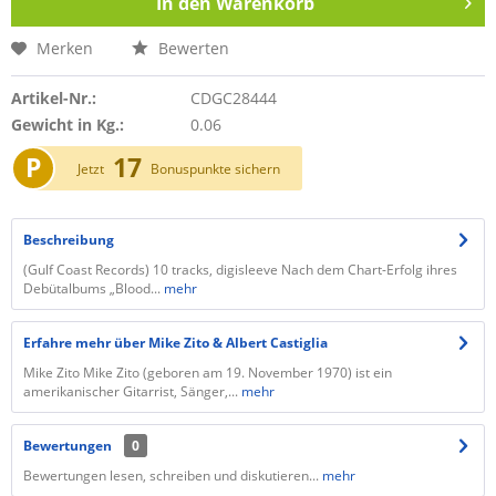
In den
Warenkorb
Merken
Bewerten
Artikel-Nr.:
CDGC28444
Gewicht in Kg.:
0.06
P
17
Jetzt
Bonuspunkte sichern
Beschreibung
(Gulf Coast Records) 10 tracks, digisleeve Nach dem Chart-Erfolg ihres
Debütalbums „Blood...
mehr
Erfahre mehr über Mike Zito & Albert Castiglia
Mike Zito Mike Zito (geboren am 19. November 1970) ist ein
amerikanischer Gitarrist, Sänger,...
mehr
Bewertungen
0
Bewertungen lesen, schreiben und diskutieren...
mehr