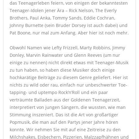
das Teenagerleben feiern, von einigen der bekanntesten
Teenager-Idolen jener Ära – Rick Nelson, The Everly
Brothers, Paul Anka, Tommy Sands, Eddie Cochran,
Johnny Burnette (sein Bruder Dorsey ist auch dabei) und
Pat Boone, nur mal zum Anfang. Aber hier ist noch mehr.
Obwohl Namen wie Lefty Frizzell, Marty Robbins, Jimmy
Donley, Marvin Rainwater und Glenn Reeves (um nur
einige zu nennen) nicht direkt etwas mit Teenager-Musik
zu tun haben, so haben diese Musiker doch einige
hochkarätige Beiträge zu diesem Genre geliefert. Hier ist
nichts zu wild oder rau, einfach nur unbeschwerter Toe-
tapping- und uptempo Rock’n’Roll und ein paar
verträumte Balladen aus der Goldenen Teenagerzeit,
interpretiert von jungen Sängern, die wussten, wie man
Stimmung inszeniert. Das ist die Art von großartiger
Popmusik, die man auf den Partys jener Jahre hören
konnte. Wir nehmen Sie mit auf eine Zeitreise zu den
Milchshakes, Eisbechern, Pizzerien, Malzzapfhähnen und