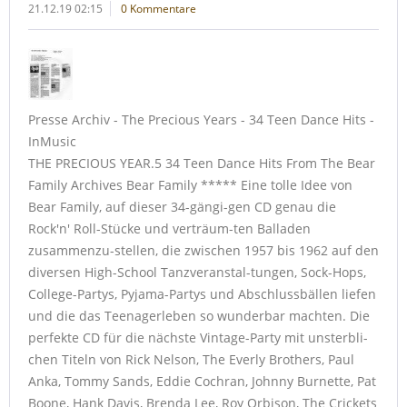
21.12.19 02:15
0 Kommentare
Presse Archiv - The Precious Years - 34 Teen Dance Hits -
InMusic
THE PRECIOUS YEAR.5 34 Teen Dance Hits From The Bear
Family Archives Bear Family ***** Eine tolle Idee von
Bear Family, auf dieser 34-gängi-gen CD genau die
Rock'n' Roll-Stücke und verträum-ten Balladen
zusammenzu-stellen, die zwischen 1957 bis 1962 auf den
diversen High-School Tanzveranstal-tungen, Sock-Hops,
College-Partys, Pyjama-Partys und Abschlussbällen liefen
und die das Teenagerleben so wunderbar machten. Die
perfekte CD für die nächste Vintage-Party mit unsterbli-
chen Titeln von Rick Nelson, The Everly Brothers, Paul
Anka, Tommy Sands, Eddie Cochran, Johnny Burnette, Pat
Boone, Hank Davis, Brenda Lee, Roy Orbison, The Crickets