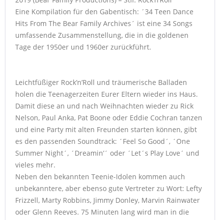
Eine Kompilation für den Gabentisch: ´34 Teen Dance
Hits From The Bear Family Archives´ ist eine 34 Songs
umfassende Zusammenstellung, die in die goldenen
Tage der 1950er und 1960er zurückführt.
Leichtfüßiger Rock’n’Roll und träumerische Balladen
holen die Teenagerzeiten Eurer Eltern wieder ins Haus.
Damit diese an und nach Weihnachten wieder zu Rick
Nelson, Paul Anka, Pat Boone oder Eddie Cochran tanzen
und eine Party mit alten Freunden starten können, gibt
es den passenden Soundtrack: ´Feel So Good´, ´One
Summer Night´, ´Dreamin’´ oder ´Let´s Play Love´ und
vieles mehr.
Neben den bekannten Teenie-Idolen kommen auch
unbekanntere, aber ebenso gute Vertreter zu Wort: Lefty
Frizzell, Marty Robbins, Jimmy Donley, Marvin Rainwater
oder Glenn Reeves. 75 Minuten lang wird man in die