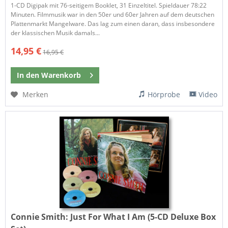
1-CD Digipak mit 76-seitigem Booklet, 31 Einzeltitel. Spieldauer 78:22
Minuten. Filmmusik war in den 50er und 60er Jahren auf dem deutschen
Plattenmarkt Mangelware. Das lag zum einen daran, dass insbesondere
der klassischen Musik damals...
14,95 €
16,95 €
In den
Warenkorb
Merken
Hörprobe
Video
Connie Smith:
Just For What I Am (5-CD Deluxe Box