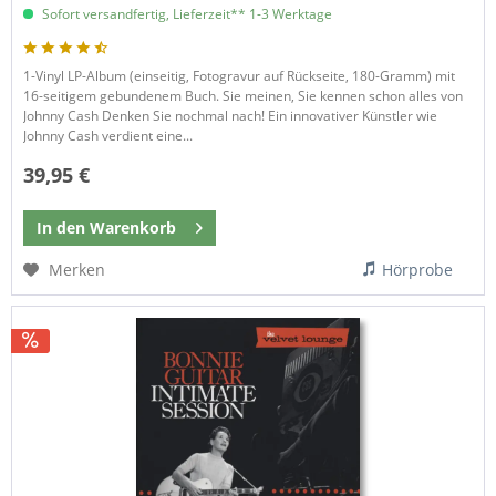
Sofort versandfertig, Lieferzeit** 1-3 Werktage
1-Vinyl LP-Album (einseitig, Fotogravur auf Rückseite, 180-Gramm) mit
16-seitigem gebundenem Buch. Sie meinen, Sie kennen schon alles von
Johnny Cash Denken Sie nochmal nach! Ein innovativer Künstler wie
Johnny Cash verdient eine...
39,95 €
In den
Warenkorb
Merken
Hörprobe