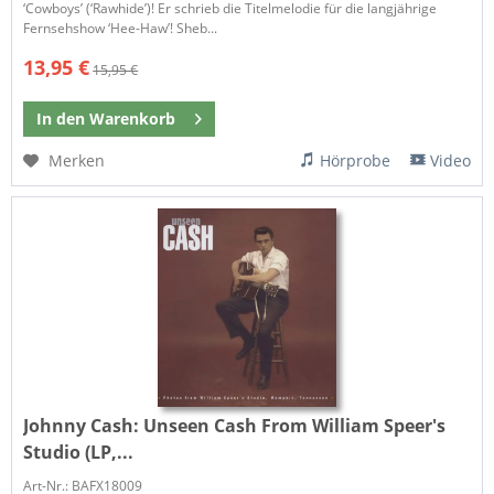
‘Cowboys’ (‘Rawhide’)! Er schrieb die Titelmelodie für die langjährige
Fernsehshow ‘Hee-Haw’! Sheb...
13,95 €
15,95 €
In den
Warenkorb
Merken
Hörprobe
Video
Johnny Cash:
Unseen Cash From William Speer's
Studio (LP,...
Art-Nr.: BAFX18009