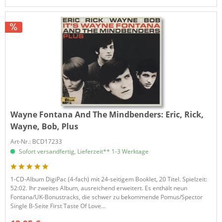
Wayne Fontana And The Mindbenders:
Eric, Rick,
Wayne, Bob, Plus
Art-Nr.: BCD17233
Sofort versandfertig, Lieferzeit** 1-3 Werktage
1-CD-Album DigiPac (4-fach) mit 24-seitigem Booklet, 20 Titel. Spielzeit:
52:02. Ihr zweites Album, ausreichend erweitert. Es enthält neun
Fontana/UK-Bonustracks, die schwer zu bekommende Pomus/Spector
Single B-Seite First Taste Of Love...