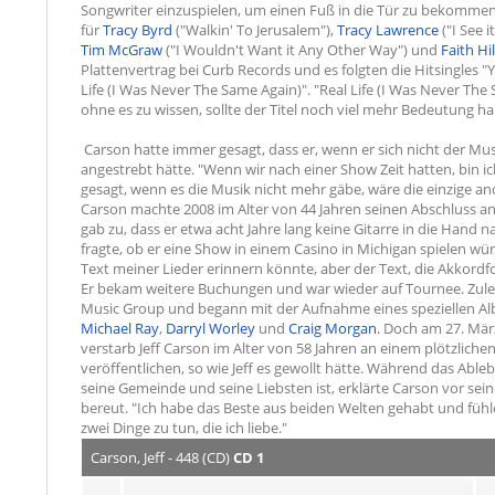
Songwriter einzuspielen, um einen Fuß in die Tür zu bekommen,
für
Tracy Byrd
("Walkin' To Jerusalem"),
Tracy Lawrence
("I See 
Tim McGraw
("I Wouldn't Want it Any Other Way") und
Faith Hil
Plattenvertrag bei Curb Records und es folgten die Hitsingles
Life (I Was Never The Same Again)". "Real Life (I Was Never The
ohne es zu wissen, sollte der Titel noch viel mehr Bedeutung h
Carson hatte immer gesagt, dass er, wenn er sich nicht der Mus
angestrebt hätte. "Wenn wir nach einer Show Zeit hatten, bin ic
gesagt, wenn es die Musik nicht mehr gäbe, wäre die einzige and
Carson machte 2008 im Alter von 44 Jahren seinen Abschluss an
gab zu, dass er etwa acht Jahre lang keine Gitarre in die Hand 
fragte, ob er eine Show in einem Casino in Michigan spielen wür
Text meiner Lieder erinnern könnte, aber der Text, die Akkordfol
Er bekam weitere Buchungen und war wieder auf Tournee. Zuletz
Music Group und begann mit der Aufnahme eines speziellen Alb
Michael Ray
,
Darryl Worley
und
Craig Morgan
. Doch am 27. Mär
verstarb Jeff Carson im Alter von 58 Jahren an einem plötzlich
veröffentlichen, so wie Jeff es gewollt hätte. Während das Ableb
seine Gemeinde und seine Liebsten ist, erklärte Carson vor sei
bereut. "Ich habe das Beste aus beiden Welten gehabt und fühle 
zwei Dinge zu tun, die ich liebe."
Carson, Jeff - 448 (CD)
CD 1