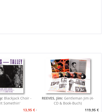
ey:
Blackjack Choir -
REEVES, Jim:
Gentleman Jim (4-
 It Somethin'
CD & Book-Buch)
13,95 €
119,95 €
15,95 €