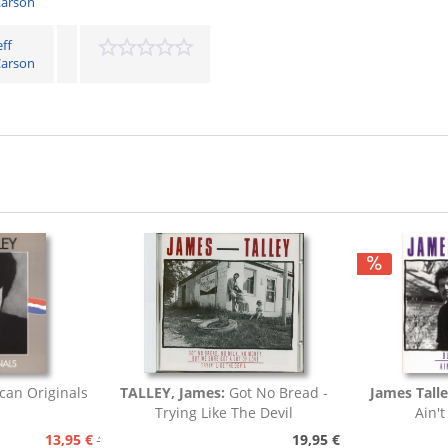
arson
eff
arson
can Originals
TALLEY, James:
Got No Bread -
James Tall
Trying Like The Devil
Ain't
13,95 €
19,95 €
15,95 €