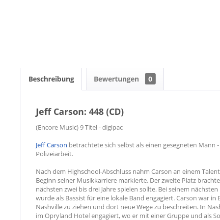
Beschreibung
Bewertungen
0
Jeff Carson: 448 (CD)
(Encore Music) 9 Titel - digipac
Jeff Carson
betrachtete sich selbst als einen gesegneten Mann - e
Polizeiarbeit.
Nach dem Highschool-Abschluss nahm Carson an einem Talentw
Beginn seiner Musikkarriere markierte. Der zweite Platz brachte
nächsten zwei bis drei Jahre spielen sollte. Bei seinem nächst
wurde als Bassist für eine lokale Band engagiert. Carson war in
Nashville zu ziehen und dort neue Wege zu beschreiten. In Nashv
im Opryland Hotel engagiert, wo er mit einer Gruppe und als Sol