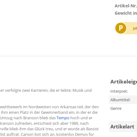
Artikel-Nr.
Gewicht in
P
Je
Artikelei
r verfolgte zwei Karrieren, die er liebte: Musik und
Interpret:
Albumtitel:
ettbewerb im Nordwesten von Arkansas teil, der den
Genre
 ihm einen Platz in der Gewinnerband ein, in der er die
en Umzug nach Branson blieb das
Tempo
hoch und er
 Branson zufrieden, entschied sich aber 1989, nach
Artikelart
ille blieb ihm das Glück treu, und er wurde als Bassist
ist auftrat. Carson bot sich an, kostenlos Demos für