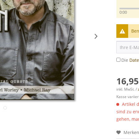
0:00
Ben
Die
Dat
16,95
inkl. MwSt. /
Kasse variier
Artikel 
sind zu er
gehen, man
Merke