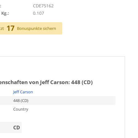
:
CDE75162
 Kg.:
0.107
17
tzt
Bonuspunkte sichern
genschaften von
Jeff Carson: 448 (CD)
Jeff Carson
448 (CD)
Country
CD