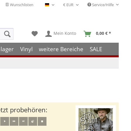
Wunschlisten
Service/Hilfe
Deutsch - DE
Mein Konto
0,00 € *
lager
Vinyl
weitere Bereiche
SALE
etzt probehören: