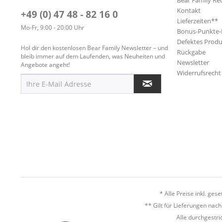
Bear Family Re
Kontakt
+49 (0) 47 48 - 82 16 0
Lieferzeiten**
Mo-Fr, 9:00 - 20:00 Uhr
Bonus-Punkte
Defektes Produ
Hol dir den kostenlosen Bear Family Newsletter – und
Rückgabe
bleib immer auf dem Laufenden, was Neuheiten und
Newsletter
Angebote angeht!
Widerrufsrecht
* Alle Preise inkl. ges
** Gilt für Lieferungen nac
Alle durchgestri