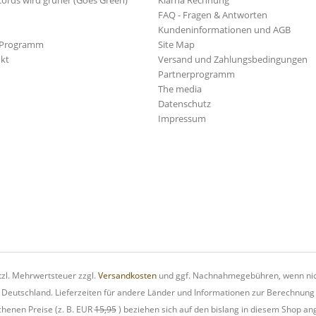
cords wird grüner (Goes Green)
Klarna Rechnung
FAQ - Fragen & Antworten
Kundeninformationen und AGB
-Programm
Site Map
kt
Versand und Zahlungsbedingungen
Partnerprogramm
The media
Datenschutz
Impressum
etzl. Mehrwertsteuer zzgl.
Versandkosten
und ggf. Nachnahmegebühren, wenn nic
h Deutschland. Lieferzeiten für andere Länder und Informationen zur Berechnung
chenen Preise (z. B. EUR
15,95
) beziehen sich auf den bislang in diesem Shop an