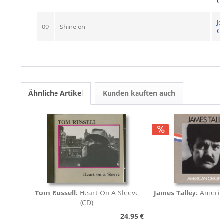
C
J
09
Shine on
C
Ähnliche Artikel
Kunden kauften auch
Tom Russell:
Heart On A Sleeve
James Talley:
Ameri
(CD)
24,95 €