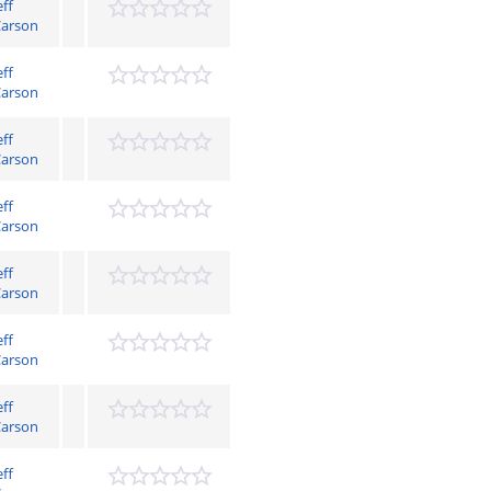
eff
arson
eff
arson
eff
arson
eff
arson
eff
arson
eff
arson
eff
arson
eff