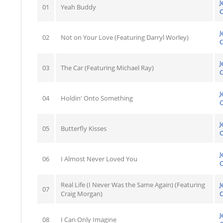
J
01
Yeah Buddy
C
J
02
Not on Your Love (Featuring Darryl Worley)
C
J
03
The Car (Featuring Michael Ray)
C
J
04
Holdin' Onto Something
C
J
05
Butterfly Kisses
C
J
06
I Almost Never Loved You
C
Real Life (I Never Was the Same Again) (Featuring
J
07
Craig Morgan)
C
J
08
I Can Only Imagine