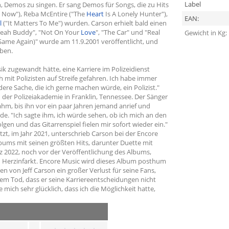
Label
 Demos zu singen. Er sang Demos für Songs, die zu Hits
it Now"), Reba McEntire ("The
Heart
Is A Lonely Hunter"),
EAN:
l
("It Matters To Me") wurden. Carson erhielt bald einen
 "Yeah Buddy", "Not On Your
Love
", "The Car" und "Real
Gewicht in Kg:
 Same Again)" wurde am 11.9.2001 veröffentlicht, und
aben.
ik zugewandt hätte, eine Karriere im Polizeidienst
h mit Polizisten auf Streife gefahren. Ich habe immer
ere Sache, die ich gerne machen würde, ein Polizist."
 der Polizeiakademie in Franklin, Tennessee. Der Sänger
nahm, bis ihn vor ein paar Jahren jemand anrief und
de. "Ich sagte ihm, ich würde sehen, ob ich mich an den
gen und das Gitarrenspiel fielen mir sofort wieder ein."
t, im Jahr 2021, unterschrieb Carson bei der Encore
ums mit seinen größten Hits, darunter Duette mit
z 2022, noch vor der Veröffentlichung des Albums,
en Herzinfarkt. Encore Music wird dieses Album posthum
en von Jeff Carson ein großer Verlust für seine Fans,
nem Tod, dass er seine Karriereentscheidungen nicht
mich sehr glücklich, dass ich die Möglichkeit hatte,