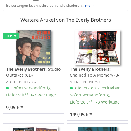
Bewertungen lesen, schreiben und diskutieren...
mehr
Weitere Artikel von The Everly Brothers
TIPP!
The Everly Brothers:
Studio
The Everly Brothers:
Outtakes (CD)
Chained To A Memory (8-
CD & 1-DVD Deluxe Box Set)
Art-Nr.: BCD17587
Art-Nr.: BCD16791
Sofort versandfertig,
die letzten 2 verfügbar
Lieferzeit** 1-3 Werktage
Sofort versandfertig,
Lieferzeit** 1-3 Werktage
9,95 € *
199,95 € *