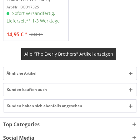
Brothers (CD)
Art-Nr.: BCD17325
Sofort versandfertig,
Lieferzeit** 1-3 Werktage
14,95 € *
16,95 € *
Alle "The Everly Brothers" Artikel anzeigen
Ähnliche Artikel
Kunden kauften auch
Kunden haben sich ebenfalls angesehen
Top Categories
Social Media