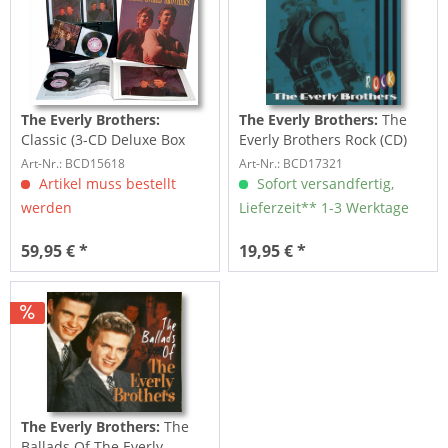
The Everly Brothers:
The Everly Brothers:
The
Classic (3-CD Deluxe Box
Everly Brothers Rock (CD)
Set)
Art-Nr.: BCD15618
Art-Nr.: BCD17321
Artikel muss bestellt
Sofort versandfertig,
werden
Lieferzeit** 1-3 Werktage
59,95 € *
19,95 € *
The Everly Brothers:
The
Ballads Of The Everly