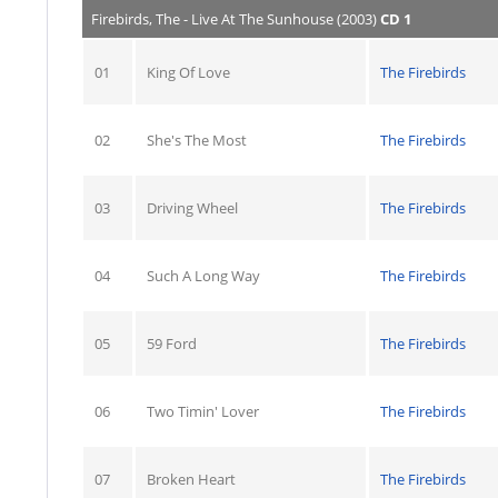
Firebirds, The - Live At The Sunhouse (2003)
CD 1
01
King Of Love
The Firebirds
02
She's The Most
The Firebirds
03
Driving Wheel
The Firebirds
04
Such A Long Way
The Firebirds
05
59 Ford
The Firebirds
06
Two Timin' Lover
The Firebirds
07
Broken Heart
The Firebirds