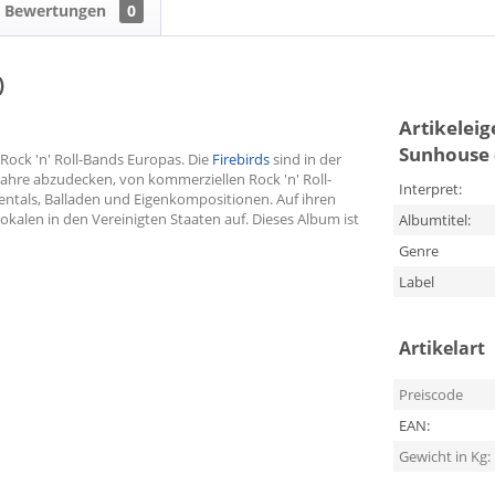
Bewertungen
0
)
Artikelei
Sunhouse 
Rock 'n' Roll-Bands Europas. Die
Firebirds
sind in der
ahre abzudecken, von kommerziellen Rock 'n' Roll-
Interpret:
entals, Balladen und Eigenkompositionen. Auf ihren
okalen in den Vereinigten Staaten auf. Dieses Album ist
Albumtitel:
Genre
Label
Artikelart
Preiscode
EAN:
Gewicht in Kg: