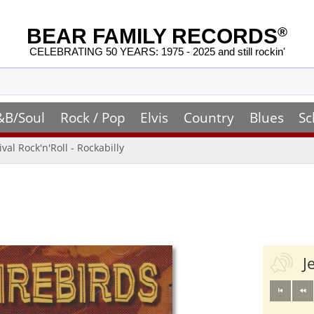
BEAR FAMILY RECORDS
®
CELEBRATING 50 YEARS: 1975 - 2025 and still rockin'
&B/Soul
Rock / Pop
Elvis
Country
Blues
Sc
ival Rock'n'Roll - Rockabilly
J