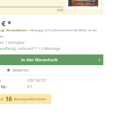
0:00
 € *
zzgl. Versandkosten
- Abhängig vom Lieferland kann die MwSt. an der
en.
ten 1 verfügbar
andfertig, Lieferzeit** 1-3 Werktage
In den
Warenkorb
n
Bewerten
:
CDC192727
 Kg.:
0.1
16
tzt
Bonuspunkte sichern