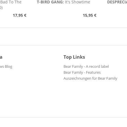
:
Bad To The
T-BIRD GANG:
It's Showtime
DESPRECI
D)
17,95 €
15,95 €
ia
Top Links
ws Blog
Bear Family - A record label
Bear Family - Features
Auszeichnungen für Bear Family