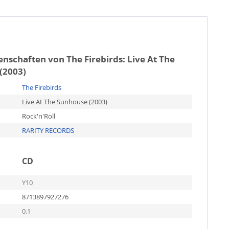
genschaften von
The Firebirds: Live At The
(2003)
The Firebirds
Live At The Sunhouse (2003)
Rock'n'Roll
RARITY RECORDS
CD
Y10
8713897927276
0.1