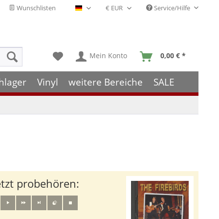
Wunschlisten
Service/Hilfe
Deutsch - DE
Mein Konto
0,00 € *
hlager
Vinyl
weitere Bereiche
SALE
etzt probehören: