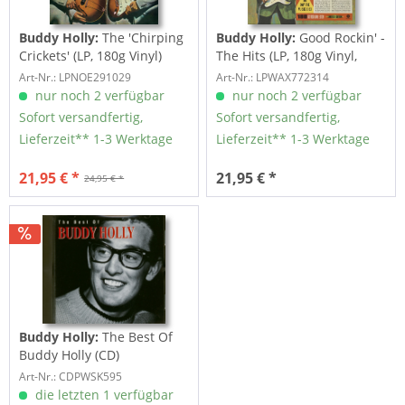
Buddy Holly:
The 'Chirping
Buddy Holly:
Good Rockin' -
Crickets' (LP, 180g Vinyl)
The Hits (LP, 180g Vinyl,
Ltd.)
Art-Nr.: LPNOE291029
Art-Nr.: LPWAX772314
nur noch 2 verfügbar
nur noch 2 verfügbar
Sofort versandfertig,
Sofort versandfertig,
Lieferzeit** 1-3 Werktage
Lieferzeit** 1-3 Werktage
21,95 € *
21,95 € *
24,95 € *
Buddy Holly:
The Best Of
Buddy Holly (CD)
Art-Nr.: CDPWSK595
die letzten 1 verfügbar