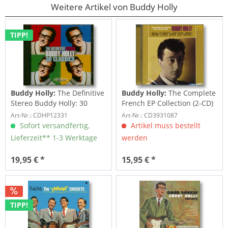
Weitere Artikel von Buddy Holly
TIPP!
Buddy Holly:
The Definitive
Buddy Holly:
The Complete
Stereo Buddy Holly: 30
French EP Collection (2-CD)
Classics...
Art-Nr.: CDHP12331
Art-Nr.: CD3931087
Sofort versandfertig,
Artikel muss bestellt
Lieferzeit** 1-3 Werktage
werden
19,95 € *
15,95 € *
TIPP!