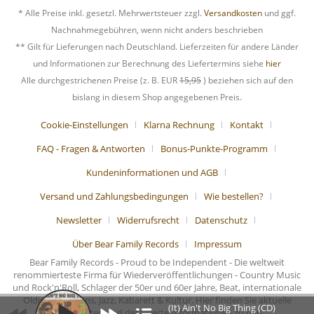
* Alle Preise inkl. gesetzl. Mehrwertsteuer zzgl.
Versandkosten
und ggf.
Nachnahmegebühren, wenn nicht anders beschrieben
** Gilt für Lieferungen nach Deutschland. Lieferzeiten für andere Länder
und Informationen zur Berechnung des Liefertermins siehe
hier
Alle durchgestrichenen Preise (z. B. EUR
15,95
) beziehen sich auf den
bislang in diesem Shop angegebenen Preis.
Cookie-Einstellungen
Klarna Rechnung
Kontakt
FAQ - Fragen & Antworten
Bonus-Punkte-Programm
Kundeninformationen und AGB
Versand und Zahlungsbedingungen
Wie bestellen?
Newsletter
Widerrufsrecht
Datenschutz
Über Bear Family Records
Impressum
Bear Family Records - Proud to be Independent - Die weltweit
renommierteste Firma für Wiederveröffentlichungen - Country Music
und Rock'n'Roll, Schlager der 50er und 60er Jahre, Beat, internationale
Oldies, Chansons, Jazz, Kabarett & Kultur. Hier finden Sie aktuelle
(It) Ain't No Big Thing (CD)
Nachrichten und detaillierte Informationen zu den