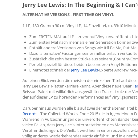
Jerry Lee Lewis: In The Beginning & I Can
ALTERNATIVE VERSIONS - FIRST TIME ON VINYL
1-LP, 180-Gramm 30 cm Vinyl-LP, 14 Einzeltitel, ca. 33:10 Minute
Zum ERSTEN MAL auf LP – zuvor auf Vinyl unveröffentlichte
Zum ersten Mal nach mehr als einer Generation können zwe
Enthält andere Versionen von Songs wie It’ll Be Me, Put M
Dazu ‚alternative’ Fassungen seiner millionenfach verkaufte
Zusätzlich die zehn besten Stücke aus seinem ‚Country-Come
Perfekt speziell für diese beiden besonderen Vinyl-Editione
Linernotes schrieb der
Jerry Lee Lewis
-Experte Andrew McR
Auf einen Blick werden die meisten der einzelnen Titel auf dies
Jerry Lee Lewis' Plattenkarriere kennt. Aber diese neue 'Bear
Fa
Reissue-Paket mit willkürlich ausgewählten Tracks; trotz der Ver
der auf dieser LP zu hörenden Performances auf Vinyl gepresst
Darüber hinaus wurden alle bis auf zwei der enthaltenen Titel b
Records
- The Collected Works' Ende 2015 nie in irgendeinem F
Während in Aufzeichnungen der unveröffentlichten Bänder keine 
vielen Fällen, dass Jerry Lee's Interpretationen des Materials s
Veröffentlichungen. Die Vielfalt wird hier in einer reizvollen, witzi
völlig anderes, wiederkehrendes Motiv einführt, und in einer f