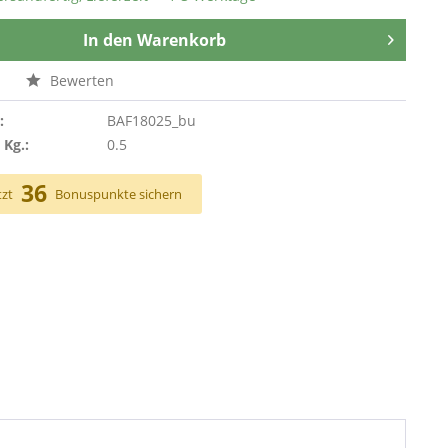
In den
Warenkorb
n
Bewerten
:
BAF18025_bu
 Kg.:
0.5
36
tzt
Bonuspunkte sichern