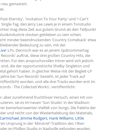
n neu gemastert.
ae.
st Eternity', 'Invitation To Your Party' und 'I Can't
ingle-Tag, den Jerry Lee Lewis je in einem Tonstudio
achter mag diese Zeit aus gutem Grund als den Tiefpunkt
 Musikindustrie stecken geblieben zu sein schien.
nicht minder beeindruckenden 'Country Comeback' etwa
 bleibender Bedeutung zu sein, mit der
Live
'-LPs. Dennoch war es an jenem Spätsommertag
 Records' auftrat, diese drei großen Country-Hits, die
itten. Für den anspruchsvollen Hörer wird sich jedoch
 sind, die der opportunistische Shelby Singleton und
Mal gehört haben. In gleicher Weise mit der Begleit-LP
i Jahre bei 'Sun Records' bezieht, ist jeder Track auf
röffentlicht worden, und alle drei Tracks wurden erst im
ecords - The Collected Works', veröffentlicht.
r, aber zunehmend fruchtloser Versuch, einen Hit von
zieren, sei es im'neuen 'Sun Studio' in der Madison
iner bemerkenswerten Vielfalt von Songs. Die Palette der
ider und reicht von der Wiederbelebung des Materials,
Carmichael
,
Jimmie Rodgers
,
Hank Williams
,
Little
ihren Ursprung in der 'Minstrel'-Tradition des 19ten
er im Phillips Studio in Nashville gefunden wurden.