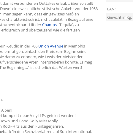
kt damit verbundenen Outtakes erlaubt. Ebenso stellt
Down' eine wesentliche stilistische Abkehr von der 1958
EAN:
hl man sagen kann, dass ein gewisses Maß an
Gewicht in Kg:
es charakteristisch ist, nicht zuletzt in Bezug auf eine
nstrumentalchart-Hit der
Champs
' 'Tequila', zu
o erfolgreich und überzeugend wie die fertigen
Sun'-Studio in der 706
Union Avenue
in Memphis
zu ermutigen, einfach den Kreis zum Beginn seiner
ie daran zu erinnern, wie Lewis der Meister der
f verschiedene Arten interpretieren konnte. Es mag
he Beginning....' ist sicherlich das Warten wert!
en.
 Alben!
i komplett neue Vinyl-LPs gefeiert werden!
e Down und Good Golly Miss Molly.
n Rock-Hits aus den Fünfzigerjahren.
back ’in den Sechzigerjahren auf Sun International.