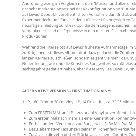
Anordnung wenig im Vergleich mit dem 'Master' und allen dire
der sehr markante Ansatz bei der Rekonfiguration von 'Put Me 
auf Lewis' Debüt-LP veröffentlichten Aufnahme dar. Und obwo
Experimentierfreude für viele der auf dieser LP vorgestellten Tak
neuartige Einleitung zu 'Break Up', die dem zeitgenössischen I
verdanken ist, sind die Ergebnisse in den meisten Fällen ebens
Produktionen.
Während die Titel selbst auf Lewis' früheste Aufnahmetage im '
zurückgehen, ist dieses Album nicht dazu gedacht, die Zuhörer 
langen Karriere zu schließen, sondern es geht vielmehr darum, s
Neuerfindung war und die Kunst des Songwriters so mühelos au
sechzig Jahre gedauert haben, aber diese Jerry Lee Lewis LP, 'In T
ALTERNATIVE VERSIONS - FIRST TIME ON VINYL
1-LP, 180-Gramm 30 cm Vinyl-LP, 14 Einzeltitel, ca. 32:25 Minut
Zum ERSTEN MAL auf LP – zuvor auf Vinyl unveröffentlichte
Zum ersten Mal nach mehr als einer Generation können zwe
Enthält andere Versionen von Songs wie It’ll Be Me, Put M
Dazu ‚alternative’ Fassungen seiner millionenfach verkaufte
Zusätzlich die zehn besten Stücke aus seinem ‚Country-Come