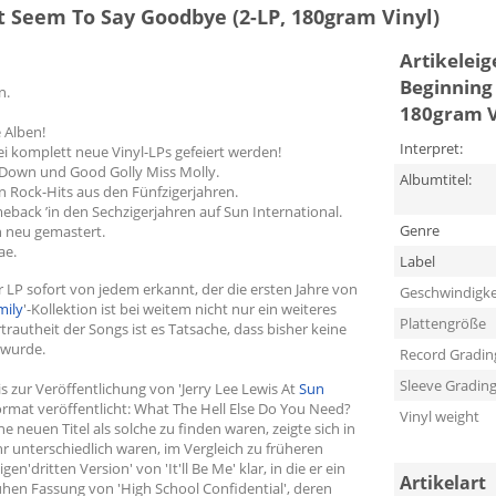
't Seem To Say Goodbye (2-LP, 180gram Vinyl)
Artikelei
Beginning 
n.
180gram V
 Alben!
Interpret:
i komplett neue Vinyl-LPs gefeiert werden!
e Down und Good Golly Miss Molly.
Albumtitel:
n Rock-Hits aus den Fünfzigerjahren.
back ’in den Sechzigerjahren auf Sun International.
Genre
n neu gemastert.
ae.
Label
er LP sofort von jedem erkannt, der die ersten Jahre von
Geschwindigke
mily
'-Kollektion ist bei weitem nicht nur ein weiteres
Plattengröße
trautheit der Songs ist es Tatsache, dass bisher keine
 wurde.
Record Gradin
Sleeve Gradin
is zur Veröffentlichung von 'Jerry Lee Lewis At
Sun
ormat veröffentlicht: What The Hell Else Do You Need?
Vinyl weight
neuen Titel als solche zu finden waren, zeigte sich in
ehr unterschiedlich waren, im Vergleich zu früheren
gen'dritten Version' von 'It'll Be Me' klar, in die er ein
Artikelart
rühen Fassung von 'High School Confidential', deren