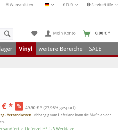
Wunschlisten
Service/Hilfe
Deutsch - DE
Mein Konto
0,00 € *
lager
Vinyl
weitere Bereiche
SALE
 € *
49,90 € *
(27,96% gespart)
zzgl. Versandkosten
- Abhängig vom Lieferland kann die MwSt. an der
en.
ersandfertig, Lieferzeit** 1-3 Werktage