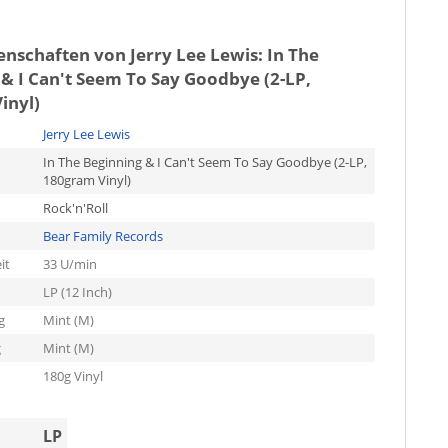
genschaften von
Jerry Lee Lewis: In The
& I Can't Seem To Say Goodbye (2-LP,
inyl)
Jerry Lee Lewis
In The Beginning & I Can't Seem To Say Goodbye (2-LP,
180gram Vinyl)
Rock'n'Roll
Bear Family Records
it
33 U/min
LP (12 Inch)
g
Mint (M)
g
Mint (M)
180g Vinyl
LP