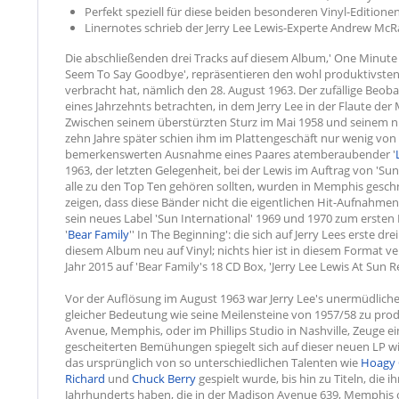
Perfekt speziell für diese beiden besonderen Vinyl-Editione
Linernotes schrieb der Jerry Lee Lewis-Experte Andrew McR
Die abschließenden drei Tracks auf diesem Album,' One Minute Pa
Seem To Say Goodbye', repräsentieren den wohl produktivsten S
verbracht hat, nämlich den 28. August 1963. Der zufällige Beob
eines Jahrzehnts betrachten, in dem Jerry Lee in der Flaute der
Zwischen seinem überstürzten Sturz im Mai 1958 und seinem 
zehn Jahre später schien ihm im Plattengeschäft nur wenig von
bemerkenswerten Ausnahme eines Paares atemberaubender '
1963, der letzten Gelegenheit, bei der Lewis im Auftrag von 'Sun
alle zu den Top Ten gehören sollten, wurden in Memphis geschn
zeigen, dass diese Bänder nicht die eigentlichen Hit-Aufnahmen
sein neues Label 'Sun International' 1969 und 1970 zum ersten 
'
Bear Family
'' In The Beginning': die sich auf Jerry Lees erste dre
diesem Album neu auf Vinyl; nichts hier ist in diesem Format ve
Jahr 2015 auf 'Bear Family's 18 CD Box, 'Jerry Lee Lewis At Sun R
Vor der Auflösung im August 1963 war Jerry Lee's unermüdliche
gleicher Bedeutung wie seine Meilensteine von 1957/58 zu produ
Avenue, Memphis, oder im Phillips Studio in Nashville, Zeuge e
gescheiterten Bemühungen spiegelt sich auf dieser neuen LP w
das ursprünglich von so unterschiedlichen Talenten wie
Hoagy 
Richard
und
Chuck Berry
gespielt wurde, bis hin zu Titeln, die 
Jahrhunderts haben, die in der Madison Avenue 639, Memphis od