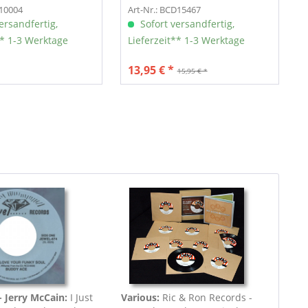
B10004
Art-Nr.: BCD15467
ersandfertig,
Sofort versandfertig,
** 1-3 Werktage
Lieferzeit** 1-3 Werktage
13,95 € *
15,95 € *
 Jerry McCain:
I Just
Various:
Ric & Ron Records -