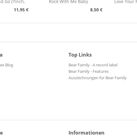
nd Go (7inch,
Rock With Me Baby
Love Your 
)
11,95 €
8,50 €
ia
Top Links
ws Blog
Bear Family - A record label
Bear Family - Features
Auszeichnungen für Bear Family
ce
Informationen