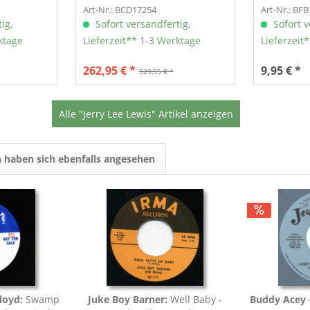
Collected...
by...
Art-Nr.: BCD17254
Art-Nr.: BF
ig,
Sofort versandfertig,
Sofort v
ktage
Lieferzeit** 1-3 Werktage
Lieferzeit
262,95 € *
9,95 € *
329,95 € *
Alle "Jerry Lee Lewis" Artikel anzeigen
 haben sich ebenfalls angesehen
loyd:
Swamp
Juke Boy Barner:
Well Baby -
Buddy Acey -