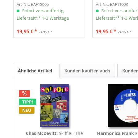
vinyl)
(LP,...
Art-Nr.: BAF18006
Art-Nr.: BAF11008
Sofort versandfertig,
Sofort versandfert
Lieferzeit** 1-3 Werktage
Lieferzeit** 1-3 Wer
19,95 € *
19,95 € *
24,95 € *
24,95 € *
Ähnliche Artikel
Kunden kauften auch
Kunden
TIPP!
NEU
Chas McDevitt:
Skiffle - The
Harmonica Frank F