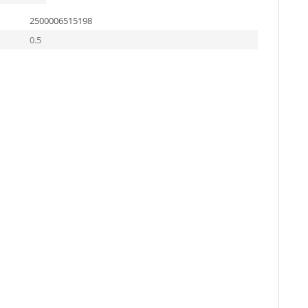
2500006515198
0.5