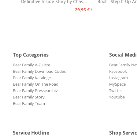
Definitive Inside Story by Chas...
Root - Step It Up A
45rpm
29,95 €
59,95 €
Top Categories
Social Med
Bear Family A-Z Liste
Bear Family Ne
Bear Family Download Codes
Facebook
Bear Family Kataloge
Instagram
Bear Family On The Road
MySpace
Bear Family Pressearchiv
Twitter
Bear Family Story
Youtube
Bear Family Team
Service Hotline
Shop Servi