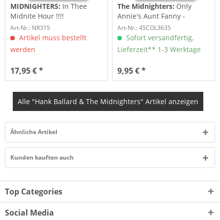
MIDNIGHTERS:
In Thee
The Midnighters:
Only
Midnite Hour !!!!
Annie's Aunt Fanny -
Henry's Got Flat Feet...
Art-Nr.: NR315
Art-Nr.: 45COL3635
Artikel muss bestellt
Sofort versandfertig,
werden
Lieferzeit** 1-3 Werktage
17,95 € *
9,95 € *
Alle "Hank Ballard & The Midnighters" Artikel anzeigen
Ähnliche Artikel
Kunden kauften auch
Top Categories
Social Media