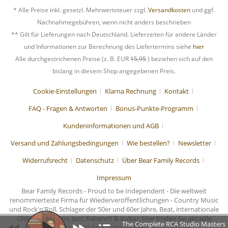
* Alle Preise inkl. gesetzl. Mehrwertsteuer zzgl.
Versandkosten
und ggf.
Nachnahmegebühren, wenn nicht anders beschrieben
** Gilt für Lieferungen nach Deutschland. Lieferzeiten für andere Länder
und Informationen zur Berechnung des Liefertermins siehe
hier
Alle durchgestrichenen Preise (z. B. EUR
15,95
) beziehen sich auf den
bislang in diesem Shop angegebenen Preis.
Cookie-Einstellungen
Klarna Rechnung
Kontakt
FAQ - Fragen & Antworten
Bonus-Punkte-Programm
Kundeninformationen und AGB
Versand und Zahlungsbedingungen
Wie bestellen?
Newsletter
Widerrufsrecht
Datenschutz
Über Bear Family Records
Impressum
Bear Family Records - Proud to be Independent - Die weltweit
renommierteste Firma für Wiederveröffentlichungen - Country Music
und Rock'n'Roll, Schlager der 50er und 60er Jahre, Beat, internationale
Oldies, Chansons, Jazz, Kabarett & Kultur. Hier finden Sie aktuelle
The Complete RCA Studio Masters 
Nachrichten und detaillierte Informationen zu den