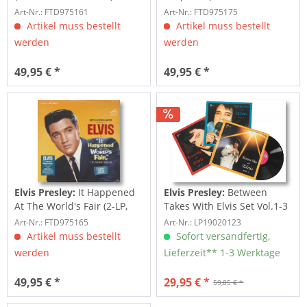
Edition)
Art-Nr.: FTD975161
Art-Nr.: FTD975175
Artikel muss bestellt
Artikel muss bestellt
werden
werden
49,95 € *
49,95 € *
Elvis Presley:
It Happened
Elvis Presley:
Between
At The World's Fair (2-LP,
Takes With Elvis Set Vol.1-3
Limited...
(3-LP)
Art-Nr.: FTD975165
Art-Nr.: LP19020123
Artikel muss bestellt
Sofort versandfertig,
werden
Lieferzeit** 1-3 Werktage
49,95 € *
29,95 € *
59,85 € *