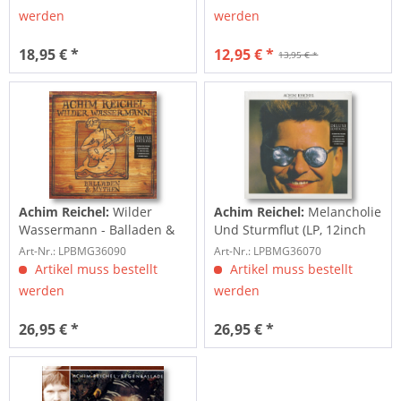
werden
werden
18,95 € *
12,95 € *
13,95 € *
Achim Reichel:
Wilder
Achim Reichel:
Melancholie
Wassermann - Balladen &
Und Sturmflut (LP, 12inch
Mythen (LP,...
Maxi...
Art-Nr.: LPBMG36090
Art-Nr.: LPBMG36070
Artikel muss bestellt
Artikel muss bestellt
werden
werden
26,95 € *
26,95 € *