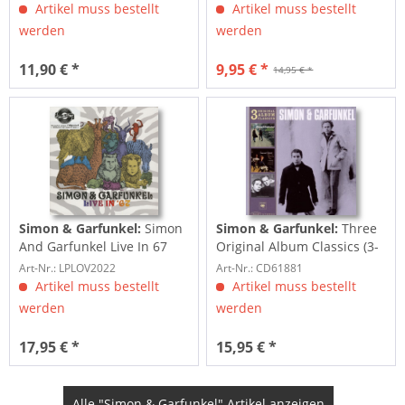
Artikel muss bestellt
Artikel muss bestellt
werden
werden
11,90 € *
9,95 € *
14,95 € *
Simon & Garfunkel:
Simon
Simon & Garfunkel:
Three
And Garfunkel Live In 67
Original Album Classics (3-
(LP, 180g Vinyl)
CD)
Art-Nr.: LPLOV2022
Art-Nr.: CD61881
Artikel muss bestellt
Artikel muss bestellt
werden
werden
17,95 € *
15,95 € *
Alle "Simon & Garfunkel" Artikel anzeigen