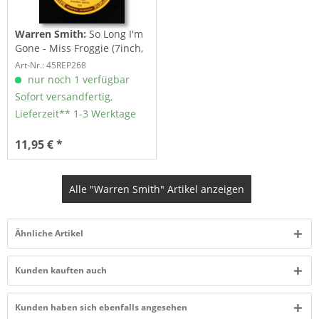
Warren Smith:
So Long I'm
Gone - Miss Froggie (7inch,
45rpm)
Art-Nr.: 45REP268
nur noch 1 verfügbar
Sofort versandfertig,
Lieferzeit** 1-3 Werktage
11,95 € *
Alle "Warren Smith" Artikel anzeigen
Ähnliche Artikel
Kunden kauften auch
Kunden haben sich ebenfalls angesehen