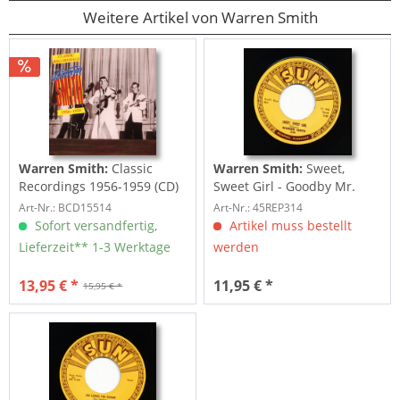
Weitere Artikel von Warren Smith
Warren Smith:
Classic
Warren Smith:
Sweet,
Recordings 1956-1959 (CD)
Sweet Girl - Goodby Mr.
Love (7inch, 45rpm)
Art-Nr.: BCD15514
Art-Nr.: 45REP314
Sofort versandfertig,
Artikel muss bestellt
Lieferzeit** 1-3 Werktage
werden
13,95 € *
11,95 € *
15,95 € *