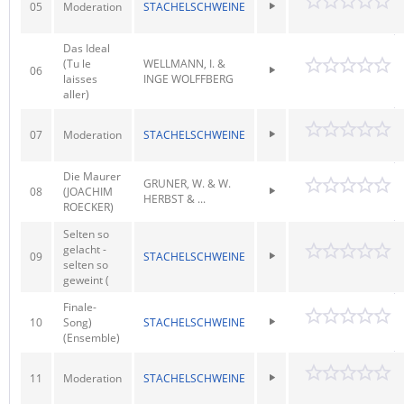
05
Moderation
STACHELSCHWEINE
Das Ideal
(Tu le
WELLMANN, I. &
06
laisses
INGE WOLFFBERG
aller)
07
Moderation
STACHELSCHWEINE
Die Maurer
GRUNER, W. & W.
08
(JOACHIM
HERBST & ...
ROECKER)
Selten so
gelacht -
09
STACHELSCHWEINE
selten so
geweint (
Finale-
10
Song)
STACHELSCHWEINE
(Ensemble)
11
Moderation
STACHELSCHWEINE