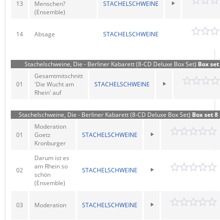
13
Menschen?
STACHELSCHWEINE
(Ensemble)
14
Absage
STACHELSCHWEINE
Stachelschweine, Die - Berliner Kabarett (8-CD Deluxe Box Set)
Box set
Gesamtmitschnitt
01
'Die Wucht am
STACHELSCHWEINE
Rhein' auf
Stachelschweine, Die - Berliner Kabarett (8-CD Deluxe Box Set)
Box set 8
Moderation
01
Goetz
STACHELSCHWEINE
Kronburger
Darum ist es
am Rhein so
02
STACHELSCHWEINE
schön
(Ensemble)
03
Moderation
STACHELSCHWEINE