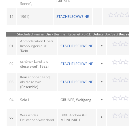
GRUNER
Sonne',
15
1961)
STACHELSCHWEINE
Stachelschweine, Die - Berliner Kabarett (8-CD Deluxe Box Set)
Box se
Anmoderation Goetz
01
Kronburger (aus:
STACHELSCHWEINE
'Kein
schöner Land, als
02
STACHELSCHWEINE
diese zwei', 1982)
Kein schöner Land,
03
als diese zwei
STACHELSCHWEINE
(Ensemble)
04
Solo I
GRUNER, Wolfgang
Was ist des
BRIX, Andrea & C.
05
Deutschen Vaterland
MEINHARDT