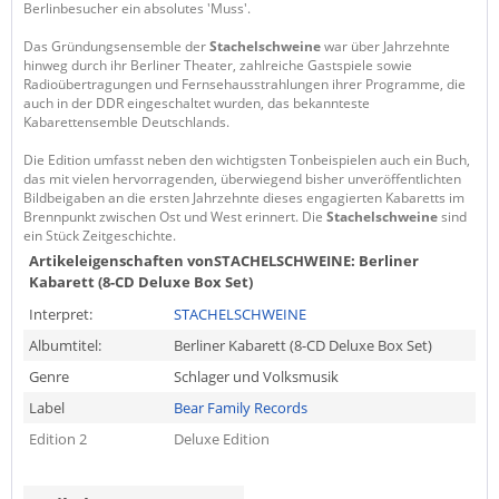
Berlinbesucher ein absolutes 'Muss'.
Das Gründungsensemble der
Stachelschweine
war über Jahrzehnte
hinweg durch ihr Berliner Theater, zahlreiche Gastspiele sowie
Radioübertragungen und Fernsehausstrahlungen ihrer Programme, die
auch in der DDR eingeschaltet wurden, das bekannteste
Kabarettensemble Deutschlands.
Die Edition umfasst neben den wichtigsten Tonbeispielen auch ein Buch,
das mit vielen hervorragenden, überwiegend bisher unveröffentlichten
Bildbeigaben an die ersten Jahrzehnte dieses engagierten Kabaretts im
Brennpunkt zwischen Ost und West erinnert. Die
Stachelschweine
sind
ein Stück Zeitgeschichte.
Artikeleigenschaften von
STACHELSCHWEINE: Berliner
Kabarett (8-CD Deluxe Box Set)
Interpret:
STACHELSCHWEINE
Albumtitel:
Berliner Kabarett (8-CD Deluxe Box Set)
Genre
Schlager und Volksmusik
Label
Bear Family Records
Edition 2
Deluxe Edition