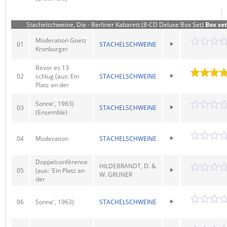
Stachelschweine, Die - Berliner Kabarett (8-CD Deluxe Box Set)
Box set
Moderation Goetz
01
STACHELSCHWEINE
Kronburger
Bevor es 13
02
schlug (aus: Ein
STACHELSCHWEINE
Platz an der
Sonne', 1963)
03
STACHELSCHWEINE
(Ensemble)
04
Moderation
STACHELSCHWEINE
Doppelconférence
HILDEBRANDT, D. &
05
(aus: 'Ein Platz an
W. GRUNER
der
06
Sonne', 1963)
STACHELSCHWEINE