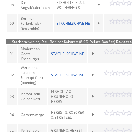
Die
ELSHOLTZ, E. & I.
08
Angstkäuferinnen
WOLFFBERG &.
Berliner
09
Ferienkinder
STACHELSCHWEINE
(Ensemble)
Stachelschweine, Die - Berliner Kabarett (8-CD Deluxe Box Set)
Box set 4
Moderation
01
Goetz
STACHELSCHWEINE
Kronburger
Wer einmal
aus dem
02
STACHELSCHWEINE
Fettnapf frisst
(opening)
ELSHOLTZ &
Ich war kein
03
GRUNER & JO
kleiner Nazi
HERBST
HERBST & ROECKER
04
Gartenzwerge
& STRIETZEL
Polizeirevier
GRUNER & HERBST