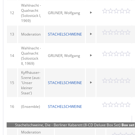
Wahlnacht -
Qualnacht
12
GRUNER, Wolfgang
(Solostück I,
1969)
13
Moderation
STACHELSCHWEINE
Wahlnacht -
Qualnacht
14
GRUNER, Wolfgang
(Solostück
II, 1969)
Kyffhäuser-
Szene (aus:
15
'Unser
STACHELSCHWEINE
kleiner
Staat')
16
(Ensemble)
STACHELSCHWEINE
Stachelschweine, Die - Berliner Kabarett (8-CD Deluxe Box Set)
Box set
Moderation