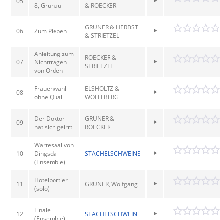
05
8, Grünau
& ROECKER
GRUNER & HERBST
06
Zum Piepen
& STRIETZEL
Anleitung zum
ROECKER &
07
Nichttragen
STRIETZEL
von Orden
Frauenwahl -
ELSHOLTZ &
08
ohne Qual
WOLFFBERG
Der Doktor
GRUNER &
09
hat sich geirrt
ROECKER
Wartesaal von
10
Dingsda
STACHELSCHWEINE
(Ensemble)
Hotelportier
11
GRUNER, Wolfgang
(solo)
Finale
12
STACHELSCHWEINE
(Ensemble)