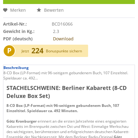
Merken
Bewerten
Artikel-Nr.:
BCD16066
Gewicht in Kg.:
2.3
PDF (deutsch)
Download
P
224
Jetzt
Bonuspunkte sichern
Beschreibung
8-CD Box (LP-Format) mit 96-seitigem gebundenem Buch, 107 Einzeltitel.
Spieldauer ca. 492...
STACHELSCHWEINE: Berliner Kabarett (8-CD
Deluxe Box Set)
8-CD Box (LP-Format) mit 96-seitigem gebundenem Buch, 107
Einzeltitel. Spieldauer ca. 492 Minuten.
Götz Kronburger
erinnert an die ersten Jahrzehnte eines engagierten
Kabaretts im Brennpunkt zwischen Ost und West: Einmalige Werkschau
des wichtigsten, berühmtesten und erfolgreichsten deutschen Kabarett-
Ensemble der Nachkriegszeit. Mit dem Berliner Radio-Original
Götz