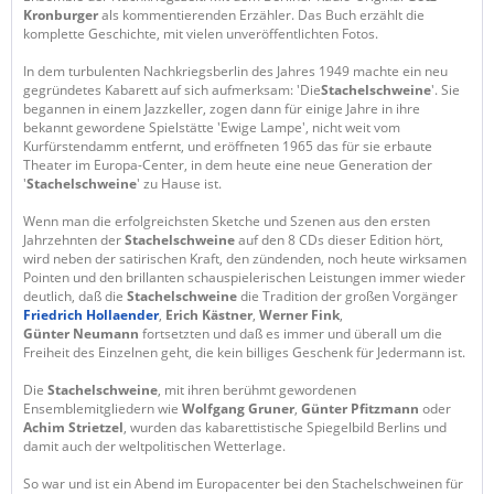
Kronburger
als kommentierenden Erzähler. Das Buch erzählt die
komplette Geschichte, mit vielen unveröffentlichten Fotos.
In dem turbulenten Nachkriegsberlin des Jahres 1949 machte ein neu
gegründetes Kabarett auf sich aufmerksam: 'Die
Stachelschweine
'. Sie
begannen in einem Jazzkeller, zogen dann für einige Jahre in ihre
bekannt gewordene Spielstätte 'Ewige Lampe', nicht weit vom
Kurfürstendamm entfernt, und eröffneten 1965 das für sie erbaute
Theater im Europa-Center, in dem heute eine neue Generation der
'
Stachelschweine
' zu Hause ist.
Wenn man die erfolgreichsten Sketche und Szenen aus den ersten
Jahrzehnten der
Stachelschweine
auf den 8 CDs dieser Edition hört,
wird neben der satirischen Kraft, den zündenden, noch heute wirksamen
Pointen und den brillanten schauspielerischen Leistungen immer wieder
deutlich, daß die
Stachelschweine
die Tradition der großen Vorgänger
Friedrich Hollaender
,
Erich Kästner
,
Werner Fink
,
Günter Neumann
fortsetzten und daß es immer und überall um die
Freiheit des Einzelnen geht, die kein billiges Geschenk für Jedermann ist.
Die
Stachelschweine
, mit ihren berühmt gewordenen
Ensemblemitgliedern wie
Wolfgang Gruner
,
Günter Pfitzmann
oder
Achim Strietzel
, wurden das kabarettistische Spiegelbild Berlins und
damit auch der weltpolitischen Wetterlage.
So war und ist ein Abend im Europacenter bei den Stachelschweinen für