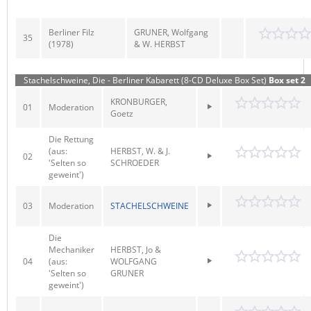
Berliner Filz
GRUNER, Wolfgang
35
(1978)
& W. HERBST
Stachelschweine, Die - Berliner Kabarett (8-CD Deluxe Box Set)
Box set 2
KRONBURGER,
01
Moderation
Goetz
Die Rettung
(aus:
HERBST, W. & J.
02
'Selten so
SCHROEDER
geweint')
03
Moderation
STACHELSCHWEINE
Die
Mechaniker
HERBST, Jo &
04
(aus:
WOLFGANG
'Selten so
GRUNER
geweint')