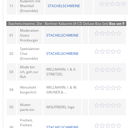
Kudamm mit
11
Rheinfall
STACHELSCHWEINE
(Ensemble)
Stachelschweine, Die - Berliner Kabarett (8-CD Deluxe Box Set)
Box set 9
Moderation
01
Goetz
STACHELSCHWEINE
Kronburger
Spekulativer
02
Chor
STACHELSCHWEINE
(Ensemble)
Müde bin
WELLMANN, I. & A.
03
ich, geh zur
STRIETZEL
Ruh
Weisskohl
WELLMANN, I. & W.
04
bürgerlich
GRUNER & ...
Mutter
05
WOLFFBERG, Inge
packt ein
Freiheit,
Freiheit
06
STACHELSCHWEINE