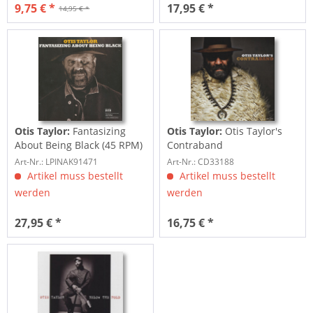
9,75 € *
17,95 € *
14,95 € *
Otis Taylor:
Fantasizing
Otis Taylor:
Otis Taylor's
About Being Black (45 RPM)
Contraband
(2-LP,...
Art-Nr.: LPINAK91471
Art-Nr.: CD33188
Artikel muss bestellt
Artikel muss bestellt
werden
werden
27,95 € *
16,75 € *