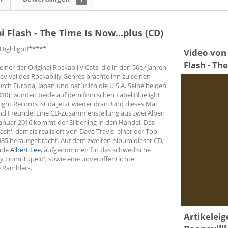
 Flash - The Time Is Now...plus (CD)
y Highlight!*****
Video von
Flash - Th
 einer der Original Rockabilly Cats, die in den 50er Jahren
ival des Rockabilly Genres brachte ihn zu seinen
urch Europa, Japan und natürlich die U.S.A. Seine beiden
010), wurden beide auf dem finnischen Label Bluelight
ght Records ist da jetzt wieder dran. Und dieses Mal
nd Freunde: Eine CD-Zusammenstellung aus zwei Alben
 Januar 2016 kommt der Silberling in den Handel. Das
ash', damals realisiert von Dave Travis, einer der Top-
985 herausgebracht. Auf dem zweiten Album dieser CD,
ende
Albert Lee
, aufgenommen für das schwedische
Boy From Tupelo', sowie eine unveröffentlichte
e Ramblers.
Artikelei