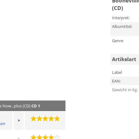
Boonevilll
(CD)
Interpret:
Albumtitel:
Genre
Artikelart
Label
EAN:
Gewicht in Kg:
s Now...plus (CD)
CD 1
son