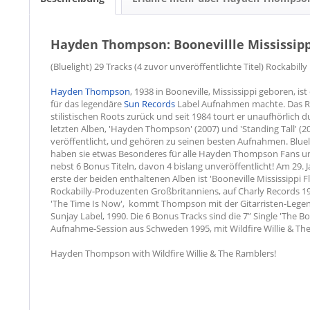
Hayden Thompson: Boonevillle Mississippi
(Bluelight) 29 Tracks (4 zuvor unveröffentlichte Titel) Rockabill
Hayden Thompson
, 1938 in Booneville, Mississippi geboren, ist
für das legendäre
Sun Records
Label Aufnahmen machte. Das Rev
stilistischen Roots zurück und seit 1984 tourt er unaufhörlich d
letzten Alben, 'Hayden Thompson' (2007) und 'Standing Tall' (2
veröffentlicht, und gehören zu seinen besten Aufnahmen. Blueli
haben sie etwas Besonderes für alle Hayden Thompson Fans u
nebst 6 Bonus Titeln, davon 4 bislang unveröffentlicht! Am 29.
erste der beiden enthaltenen Alben ist 'Booneville Mississippi Fl
Rockabilly-Produzenten Großbritanniens, auf Charly Records 1
'The Time Is Now', kommt Thompson mit der Gitarristen-Leg
Sunjay Label, 1990. Die 6 Bonus Tracks sind die 7” Single 'The 
Aufnahme-Session aus Schweden 1995, mit Wildfire Willie & Th
Hayden Thompson with Wildfire Willie & The Ramblers!