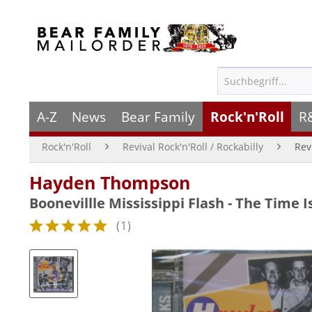
A-Z
News
Bear Family
Rock'n'Roll
R
Rock'n'Roll
Revival Rock'n'Roll / Rockabilly
Rev
Hayden Thompson
Boonevillle Mississippi Flash - The Time I
(
1
)