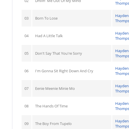
02
Drivin' Me Out Of My Mind
Thomp
Hayden
03
Born To Lose
Thomp
Hayden
04
Had A Little Talk
Thomp
Hayden
05
Don't Say That You're Sorry
Thomp
Hayden
06
I'm Gonna Sit Right Down And Cry
Thomp
Hayden
07
Eenie Meenie Minie Mo
Thomp
Hayden
08
The Hands Of Time
Thomp
Hayden
09
The Boy From Tupelo
Thomp