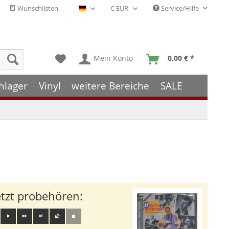
Wunschlisten
Service/Hilfe
Deutsch - DE
Mein Konto
0,00 € *
hlager
Vinyl
weitere Bereiche
SALE
etzt probehören: