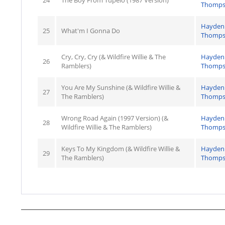
24
The Boy From Tupelo (1987 Version)
Thomp
Hayden
25
What'm I Gonna Do
Thomp
Cry, Cry, Cry (& Wildfire Willie & The
Hayden
26
Ramblers)
Thomp
You Are My Sunshine (& Wildfire Willie &
Hayden
27
The Ramblers)
Thomp
Wrong Road Again (1997 Version) (&
Hayden
28
Wildfire Willie & The Ramblers)
Thomp
Keys To My Kingdom (& Wildfire Willie &
Hayden
29
The Ramblers)
Thomp