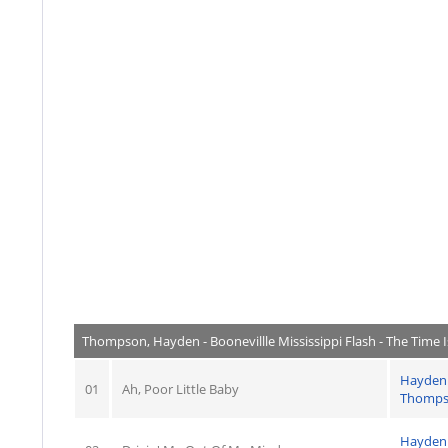
Thompson, Hayden - Boonevillle Mississippi Flash - The Time I
Hayden
01
Ah, Poor Little Baby
Thomp
Hayden