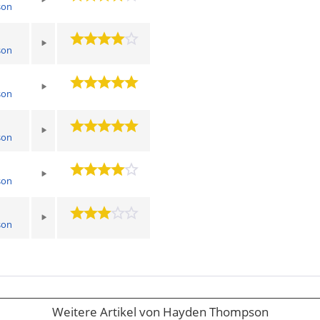
son
son
son
son
son
son
Weitere Artikel von Hayden Thompson