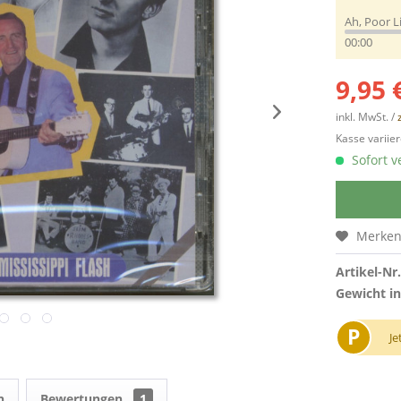
Ah, Poor L
00:00
9,95 
inkl. MwSt. /
Kasse variier
Sofort v
Merke
Artikel-Nr.
Gewicht in
P
Je
n
Bewertungen
1