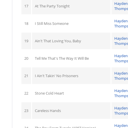
Hayden
17
At The Party Tonight
Thomp
Hayden
18
I Still Miss Someone
Thomp
Hayden
19
Ain't That Loving You, Baby
Thomp
Hayden
20
Tell Me That's The Way It Will Be
Thomp
Hayden
21
I Ain't Takin' No Prisoners
Thomp
Hayden
22
Stone Cold Heart
Thomp
Hayden
23
Careless Hands
Thomp
Hayden