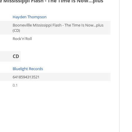
e Mississippi Flash - The Time Is Now...plus
Hayden Thompson
Boonevillle Mississippi Flash - The Time Is Now...plus
(CD)
Rock'n'Roll
CD
Bluelight Records
6418594313521
0.1