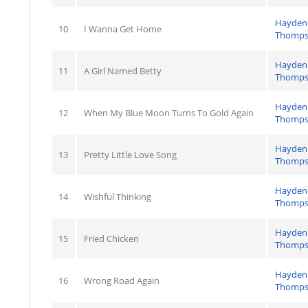
Hayden
10
I Wanna Get Home
Thomp
Hayden
11
A Girl Named Betty
Thomp
Hayden
12
When My Blue Moon Turns To Gold Again
Thomp
Hayden
13
Pretty Little Love Song
Thomp
Hayden
14
Wishful Thinking
Thomp
Hayden
15
Fried Chicken
Thomp
Hayden
16
Wrong Road Again
Thomp