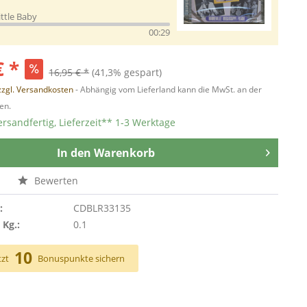
ittle Baby
00:29
€ *
16,95 € *
(41,3% gespart)
zzgl. Versandkosten
- Abhängig vom Lieferland kann die MwSt. an der
en.
ersandfertig, Lieferzeit** 1-3 Werktage
In den
Warenkorb
n
Bewerten
:
CDBLR33135
 Kg.:
0.1
10
tzt
Bonuspunkte sichern