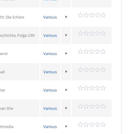
t: Die Schere
Various
chichte, Folge 239:
Various
ienst
Various
Bad
Various
ter
Various
han She
Various
timedia
Various