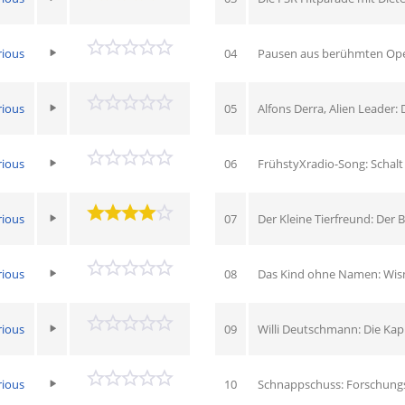
rious
04
Pausen aus berühmten Op
rious
05
Alfons Derra, Alien Leader:
rious
06
FrühstyXradio-Song: Schalt 
rious
07
Der Kleine Tierfreund: Der B
rious
08
Das Kind ohne Namen: Wi
rious
09
Willi Deutschmann: Die Ka
rious
10
Schnappschuss: Forschungss