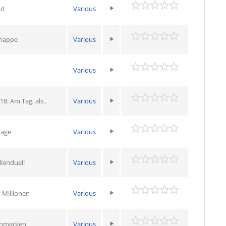
ad
Various
rmappe
Various
Various
18: Am Tag, als..
Various
tage
Various
lienduell
Various
 Millionen
Various
renmarken
Various