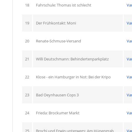
18
Fahrschule: Thomas ist schlecht
Va
19
Der Frühkontakt: Moni
Va
20
Renate-Schmuse-Versand
Va
21
Willi Deutschmann: Behindertenparkplatz
Va
22
Klose - ein Hamburger in Not: Bei der Kripo
Va
23
Bad Oeynhausen Cops 3
Va
24
Frieda: Brockumer Markt
Va
25
Brochi und Erwin unterwegs: Am Hünengrab
Va