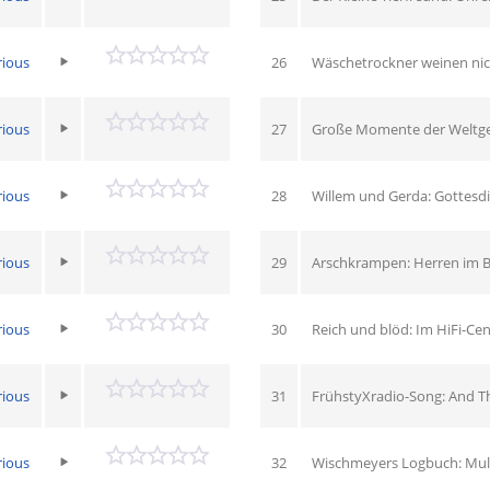
rious
26
Wäschetrockner weinen nich
rious
27
Große Momente der Weltges
rious
28
Willem und Gerda: Gottesd
rious
29
Arschkrampen: Herren im 
rious
30
Reich und blöd: Im HiFi-Cen
rious
31
FrühstyXradio-Song: And T
rious
32
Wischmeyers Logbuch: Mul