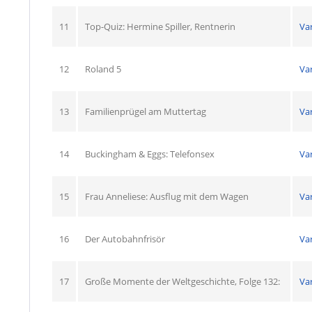
11
Top-Quiz: Hermine Spiller, Rentnerin
Va
12
Roland 5
Va
13
Familienprügel am Muttertag
Va
14
Buckingham & Eggs: Telefonsex
Va
15
Frau Anneliese: Ausflug mit dem Wagen
Va
16
Der Autobahnfrisör
Va
17
Große Momente der Weltgeschichte, Folge 132:
Va