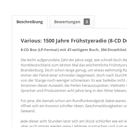
Beschreibung
Bewertungen
3
Various: 1500 Jahre Frühstyxradio (8-CD D
8-CD Box (LP-Format) mit 47-seitigem Buch, 294 Einzeltitel
Die leicht aufgerundete Zahl der Jahre zeigt, wie schnell doch di
Norddeutschland zum letzten Mal das wöchentliche Frühstyxradi
Brandenburg. Doch schon lange genug, um etwas wehmütig Rück
immer der Feind einer schnöden Gegenwart, doch nach Durchhö
von der Stange noch weniger schmecken. Es war beileibe nicht al
Ansinnen dieser Auswahl, die Perlen herauszupicken. Vielmehr s
Sprecher und Produzenten acht Jahre lang in den Äther bliesen
Für jene, die damals schon am Rundfunkendgerät dabei waren, 
öffnet sich ein Kosmos schriller Ideen, Geschmacklosigkeiten 
Gewand.
Jede dieser acht Stunden lässt sich am Stück schlürfen wie ei
aber auch immer wieder seine Lieblinge ausmachen und zum 