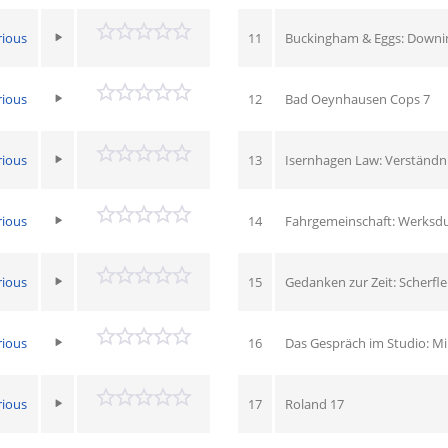
rious
11
Buckingham & Eggs: Downin
rious
12
Bad Oeynhausen Cops 7
rious
13
Isernhagen Law: Verständni
rious
14
Fahrgemeinschaft: Werksd
rious
15
Gedanken zur Zeit: Scherfle
rious
16
Das Gespräch im Studio: Mi
rious
17
Roland 17