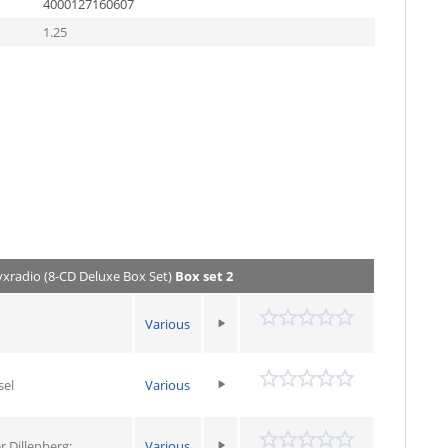
4000127160607
1.25
tyxradio (8-CD Deluxe Box Set)
Box set 2
Various
sel
Various
r Dillenberg:
Various