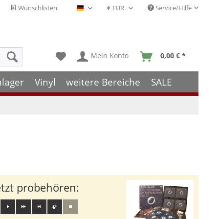
Wunschlisten
Service/Hilfe
Deutsch - DE
Mein Konto
0,00 € *
hlager
Vinyl
weitere Bereiche
SALE
etzt probehören: