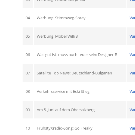
04
Werbung: Stimmweg-Spray
Va
05
Werbung: Möbel Willi 3
Va
06
Was gut ist, muss auch teuer sein: Designer-B
Va
07
Satellite Top News: Deutschland-Bulgarien
Va
08
Verkehrsservice mit Ecki Stieg
Va
09
Am 5. Juni auf dem Obersalzberg
Va
10
FrühstyXradio-Song: Go Freaky
Va