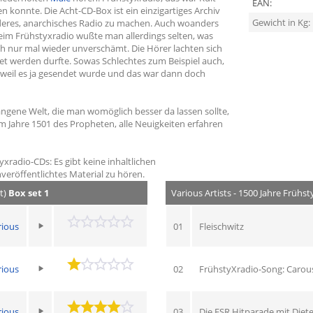
EAN:
 konnte. Die Acht-CD-Box ist ein einzigartiges Archiv
Gewicht in Kg:
nderes, anarchisches Radio zu machen. Auch woanders
Beim Frühstyxradio wußte man allerdings selten, was
 auch nur mal wieder unverschämt. Die Hörer lachten sich
t werden durfte. Sowas Schlechtes zum Beispiel auch,
 weil es ja gesendet wurde und das war dann doch
egangene Welt, die man womöglich besser da lassen sollte,
im Jahre 1501 des Propheten, alle Neuigkeiten erfahren
yxradio-CDs: Es gibt keine inhaltlichen
veröffentlichtes Material zu hören.
t)
Box set 1
Various Artists - 1500 Jahre Frühs
rious
01
Fleischwitz
rious
02
FrühstyXradio-Song: Carou
rious
03
Die FSR Hitparade mit Diete