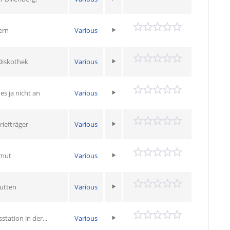
ern
Various
 Diskothek
Various
es ja nicht an
Various
riefträger
Various
smut
Various
putten
Various
tation in der...
Various