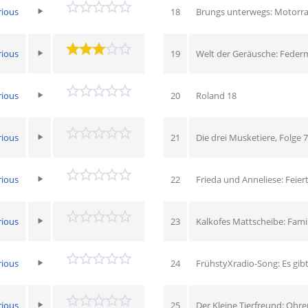
rious
18
Brungs unterwegs: Motorr
rious
19
Welt der Geräusche: Fede
rious
20
Roland 18
rious
21
Die drei Musketiere, Folge 7
rious
22
Frieda und Anneliese: Feier
rious
23
Kalkofes Mattscheibe: Fami
rious
24
FrühstyXradio-Song: Es gibt
rious
25
Der Kleine Tierfreund: Oh