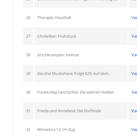
26
Therapie: Haushalt
Va
27
Choleriker: Frühstück
Va
28
Arschkrampen: Heimat
Va
29
Die drei Musketiere, Folge 625: Auf dem...
Va
30
Funkkolleg Geschichte: Die wahren Helden
Va
31
Frieda und Anneliese: Die Dorflinde
Va
32
Winnetou 12: Im Zug
Va