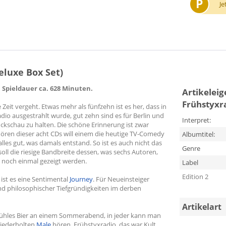
P
Je
eluxe Box Set)
. Spieldauer ca. 628 Minuten.
Artikelei
Frühstyxra
e Zeit vergeht. Etwas mehr als fünfzehn ist es her, dass in
o ausgestrahlt wurde, gut zehn sind es für Berlin und
Interpret:
schau zu halten. Die schöne Erinnerung ist zwar
ren dieser acht CDs will einem die heutige TV-Comedy
Albumtitel:
les gut, was damals entstand. So ist es auch nicht das
Genre
oll die riesige Bandbreite dessen, was sechs Autoren,
, noch einmal gezeigt werden.
Label
Edition 2
ist es eine Sentimental
Journey
. Für Neueinsteiger
und philosophischer Tiefgründigkeiten im derben
Artikelart
n kühles Bier an einem Sommerabend, in jeder kann man
wiederholten
Male
hören. Frühstyxradio, das war Kult