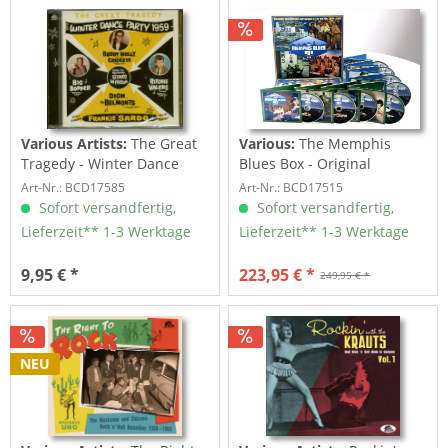
Various Artists:
The Great
Various:
The Memphis
Tragedy - Winter Dance
Blues Box - Original
Party 1959 (CD)
Recordings...
Art-Nr.: BCD17585
Art-Nr.: BCD17515
Sofort versandfertig,
Sofort versandfertig,
Lieferzeit** 1-3 Werktage
Lieferzeit** 1-3 Werktage
9,95 € *
223,95 € *
249,95 € *
NEU