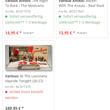
Various Artists:
The Right
Various Artists:
Rockin'
To Rock - The Mexicano
With The Krauts - Real Rock
And Chicano...
'n' Roll...
Art-Nr.: BCD17576
Art-Nr.: BCD17641
Sofort versandfertig,
Sofort versandfertig,
Lieferzeit** 1-3 Werktage
Lieferzeit** 1-3 Werktage
14,95 € *
13,95 € *
16,95 € *
15,95 € *
Various:
At The Louisiana
Hayride Tonight (20-CD
Deluxe...
Art-Nr.: BCD17370
Artikel muss bestellt
werden
249,95 € *