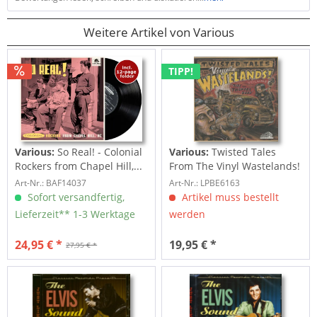
Weitere Artikel von Various
TIPP!
Various:
So Real! - Colonial
Various:
Twisted Tales
Rockers from Chapel Hill,...
From The Vinyl Wastelands!
Vol.5...
Art-Nr.: BAF14037
Art-Nr.: LPBE6163
Sofort versandfertig,
Artikel muss bestellt
Lieferzeit** 1-3 Werktage
werden
24,95 € *
19,95 € *
27,95 € *