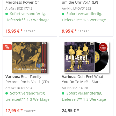
Merciless Power Of
um die Uhr Vol.1 (LP)
Water,...
Art-Nr.: BCD17742
Art-Nr.: LPJOVO1292
Sofort versandfertig,
Sofort versandfertig,
Lieferzeit** 1-3 Werktage
Lieferzeit** 1-3 Werktage
15,95 € *
9,95 € *
17,95 € *
17,95 € *
Various:
Bear Family
Various:
Ooh-Eee! What
Records Rocks Vol. 1 (CD)
You Do To Me?! - Stars,
Inc....
Art-Nr.: BCD17734
Art-Nr.: BAF14038
Sofort versandfertig,
Sofort versandfertig,
Lieferzeit** 1-3 Werktage
Lieferzeit** 1-3 Werktage
17,95 € *
24,95 € *
19,95 € *