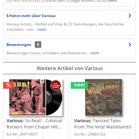
(2014/STAG-O-LEE) 25 tracks with 20-page booklet (78:26)
mehr
Erfahre mehr über Various
Various Artists – Vielfalt auf Vinyl & CD Sammlungen, die Geschichte
schreiben – von...
mehr
Bewertungen
0
Bewertungen lesen, schreiben und diskutieren...
mehr
Weitere Artikel von Various
TIPP!
Various:
So Real! - Colonial
Various:
Twisted Tales
Rockers from Chapel Hill,...
From The Vinyl Wastelands!
Vol.5...
Art-Nr.: BAF14037
Art-Nr.: LPBE6163