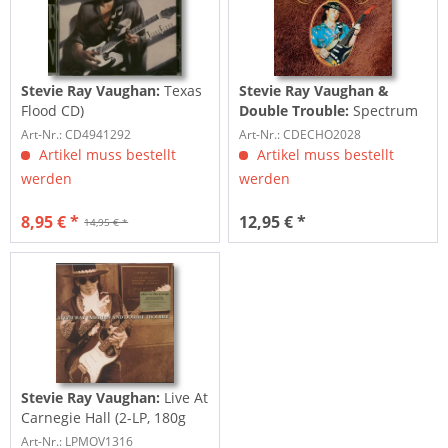
Stevie Ray Vaughan:
Texas
Stevie Ray Vaughan &
Flood CD)
Double Trouble:
Spectrum
Philadelphia 23rd May 1988
Art-Nr.: CD4941292
Art-Nr.: CDECHO2028
(CD)
Artikel muss bestellt
Artikel muss bestellt
werden
werden
8,95 € *
12,95 € *
14,95 € *
Stevie Ray Vaughan:
Live At
Carnegie Hall (2-LP, 180g
Vinyl)
Art-Nr.: LPMOV1316