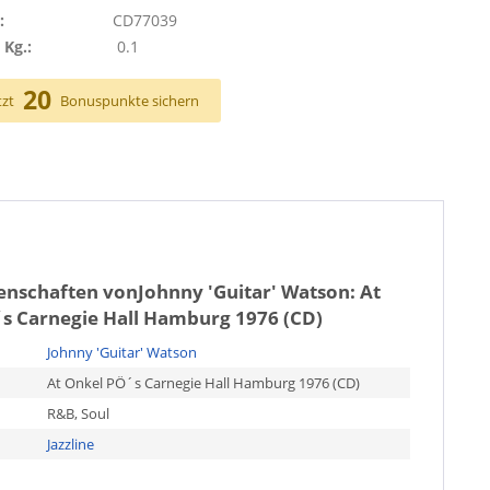
:
CD77039
 Kg.:
0.1
20
tzt
Bonuspunkte sichern
genschaften von
Johnny 'Guitar' Watson: At
s Carnegie Hall Hamburg 1976 (CD)
Johnny 'Guitar' Watson
At Onkel PÖ´s Carnegie Hall Hamburg 1976 (CD)
R&B, Soul
Jazzline