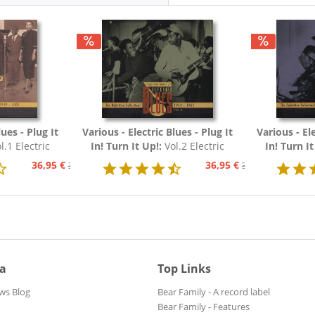
lues - Plug It
Various - Electric Blues - Plug It
Various - Ele
l.1 Electric
In! Turn It Up!:
Vol.2 Electric
In! Turn It
54 (3-CD)
Blues 1954 - 1967 (3-CD)
Blues 19
36,95 €
36,95 €
39,95 €
39,95 €
ia
Top Links
ws Blog
Bear Family - A record label
Bear Family - Features