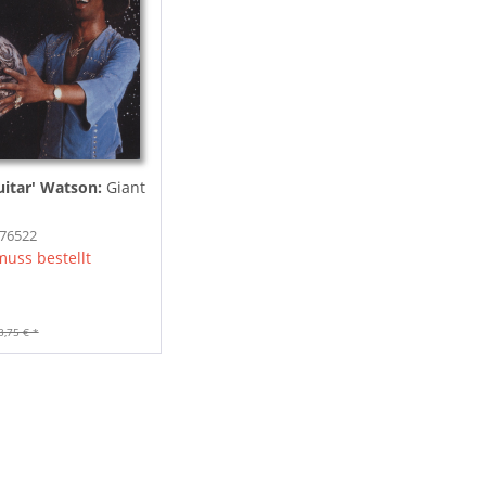
uitar' Watson:
Giant
976522
muss bestellt
3,75 € *