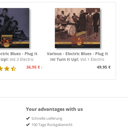
ctric Blues - Plug It
Various - Electric Blues - Plug It
 Up!:
Vol.3 Electric
In! Turn It Up!:
Vol.1 Electric
60 - 1969 (3-CD)
Blues 1939 - 1954 (Deutsch)
36,95 €
49,95 €
39,95 €
Your advantages with us
Schnelle Lieferung
100 Tage Rückgaberecht