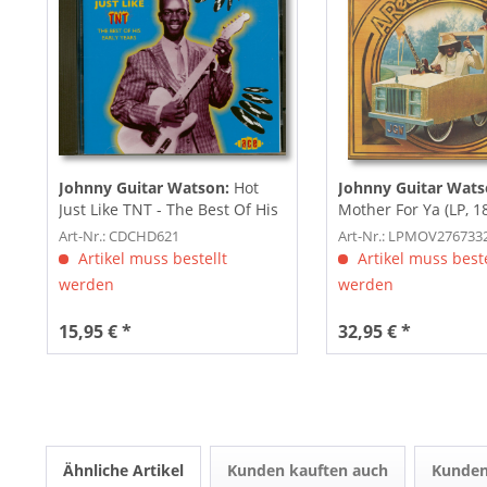
Johnny Guitar Watson:
Hot
Johnny Guitar Wats
Just Like TNT - The Best Of His
Mother For Ya (LP, 18
Early...
Art-Nr.: CDCHD621
Art-Nr.: LPMOV276733
Artikel muss bestellt
Artikel muss beste
werden
werden
15,95 € *
32,95 € *
Ähnliche Artikel
Kunden kauften auch
Kunden