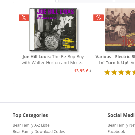
Joe Hill Louis:
The Be-Bop Boy
Various - Electric B
with Walter Horton and Mose...
In! Turn It Up!:
Vo
Blues 1939 - 19
13,95 €
15,95 €
Top Categories
Social Med
Bear Family A-Z Liste
Bear Family Ne
Bear Family Download Codes
Facebook