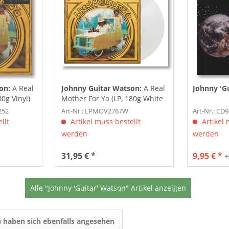
on:
A Real
Johnny Guitar Watson:
A Real
Johnny 'G
0g Vinyl)
Mother For Ya (LP, 180g White
Vinyl,...
252
Art-Nr.: LPMOV2767W
Art-Nr.: CD
llt
Artikel muss bestellt
Artikel 
werden
werden
31,95 € *
9,95 € *
1
Alle "Johnny 'Guitar' Watson" Artikel anzeigen
 haben sich ebenfalls angesehen