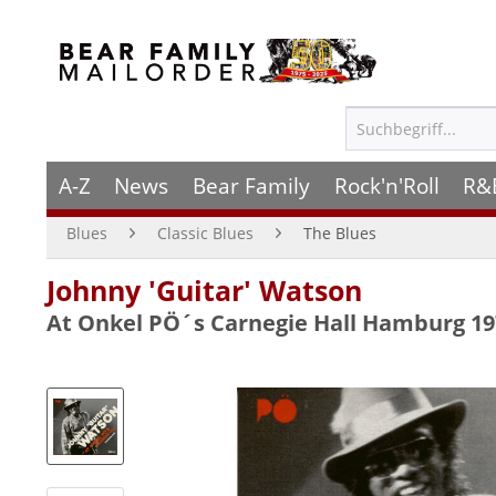
A-Z
News
Bear Family
Rock'n'Roll
R&
Blues
Classic Blues
The Blues
Johnny 'Guitar' Watson
At Onkel PÖ´s Carnegie Hall Hamburg 19