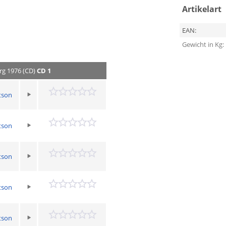
Artikelart
EAN:
Gewicht in Kg:
rg 1976 (CD)
CD 1
tson
tson
tson
tson
tson