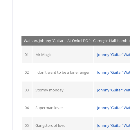
Watson, Johnny 'Guitar' - At Onkel PÖ´s Carnegie Hall Hambu
01
Mr Magic
Johnny 'Guitar' Wa
02
I don't want to be a lone ranger
Johnny 'Guitar' Wa
03
Stormy monday
Johnny 'Guitar' Wa
04
Superman lover
Johnny 'Guitar' Wa
05
Gangsters of love
Johnny 'Guitar' Wa