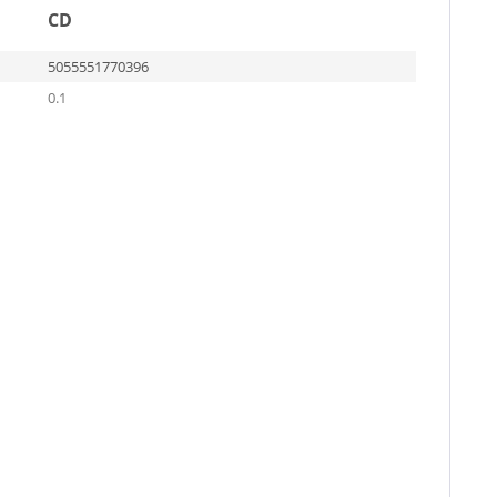
CD
5055551770396
0.1