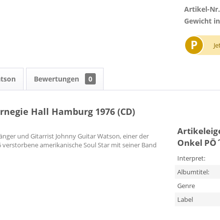
Artikel-Nr.
Gewicht in
P
Je
atson
Bewertungen
0
arnegie Hall Hamburg 1976 (CD)
Artikelei
änger und Gitarrist Johnny Guitar Watson, einer der
Onkel PÖ´
 verstorbene amerikanische Soul Star mit seiner Band
Interpret:
Albumtitel:
Genre
Label