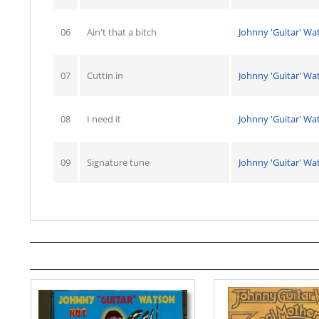
06
Ain't that a bitch
Johnny 'Guitar' Wa
07
Cuttin in
Johnny 'Guitar' Wa
08
I need it
Johnny 'Guitar' Wa
09
Signature tune
Johnny 'Guitar' Wa