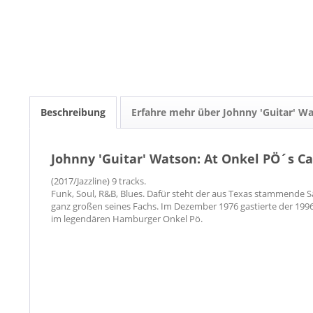
Beschreibung
Erfahre mehr über Johnny 'Guitar' W
Johnny 'Guitar' Watson: At Onkel PÖ´s C
(2017/Jazzline) 9 tracks.
Funk, Soul, R&B, Blues. Dafür steht der aus Texas stammende S
ganz großen seines Fachs. Im Dezember 1976 gastierte der 1996
im legendären Hamburger Onkel Pö.