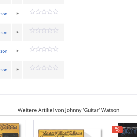
tson
tson
tson
tson
Weitere Artikel von Johnny 'Guitar' Watson