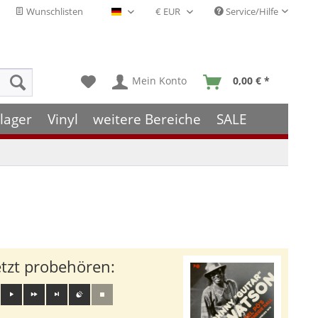
Wunschlisten
Service/Hilfe
Deutsch - DE
Mein Konto
0,00 € *
lager
Vinyl
weitere Bereiche
SALE
etzt probehören: