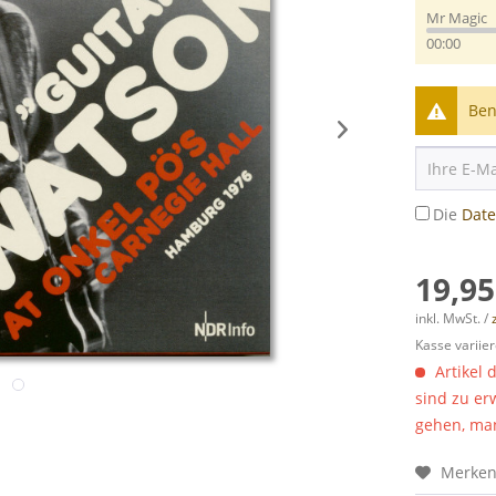
Mr Magic
00:00
Ben
Die
Dat
19,95
inkl. MwSt. /
Kasse variier
Artikel 
sind zu er
gehen, man
Merke