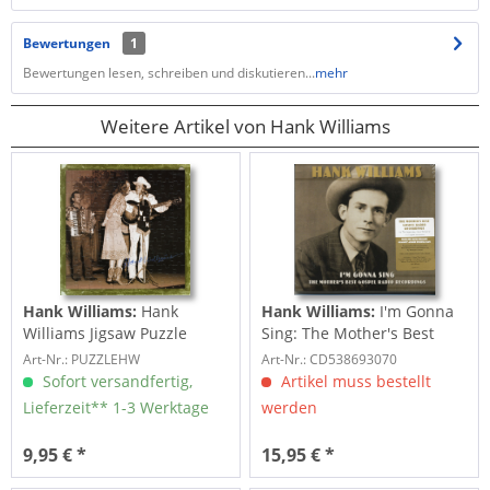
Bewertungen
1
Bewertungen lesen, schreiben und diskutieren...
mehr
Weitere Artikel von Hank Williams
Hank Williams:
Hank
Hank Williams:
I'm Gonna
Williams Jigsaw Puzzle
Sing: The Mother's Best
(30x30 cm)
Gospel Radio...
Art-Nr.: PUZZLEHW
Art-Nr.: CD538693070
Sofort versandfertig,
Artikel muss bestellt
Lieferzeit** 1-3 Werktage
werden
9,95 € *
15,95 € *