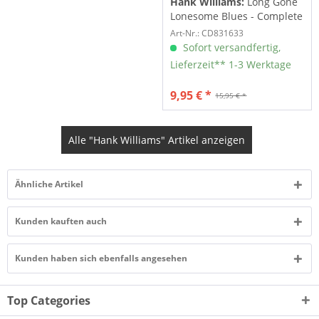
Hank Williams:
Long Gone
Lonesome Blues - Complete
Hank...
Art-Nr.: CD831633
Sofort versandfertig,
Lieferzeit** 1-3 Werktage
9,95 € *
15,95 € *
Alle "Hank Williams" Artikel anzeigen
Ähnliche Artikel
Kunden kauften auch
Kunden haben sich ebenfalls angesehen
Top Categories