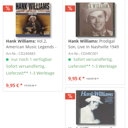
Hank Williams:
Vol.2,
Hank Williams:
Prodigal
American Music Legends -
Son, Live in Nashville 1949
Cracker Barrel...
(CD)
Art-Nr.: CD249483
Art-Nr.: CDARC001
nur noch 1 verfügbar
Sofort versandfertig,
Sofort versandfertig,
Lieferzeit** 1-3 Werktage
Lieferzeit** 1-3 Werktage
9,95 € *
14,95 € *
9,95 € *
17,95 € *