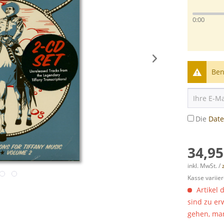
0:00
Ben
Die
Dat
34,95
inkl. MwSt. /
Kasse variier
Artikel 
sind zu er
gehen, man