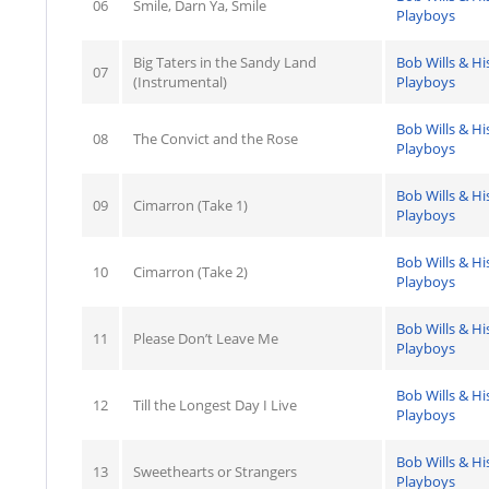
06
Smile, Darn Ya, Smile
Playboys
Big Taters in the Sandy Land
Bob Wills & Hi
07
(Instrumental)
Playboys
Bob Wills & Hi
08
The Convict and the Rose
Playboys
Bob Wills & Hi
09
Cimarron (Take 1)
Playboys
Bob Wills & Hi
10
Cimarron (Take 2)
Playboys
Bob Wills & Hi
11
Please Don’t Leave Me
Playboys
Bob Wills & Hi
12
Till the Longest Day I Live
Playboys
Bob Wills & Hi
13
Sweethearts or Strangers
Playboys