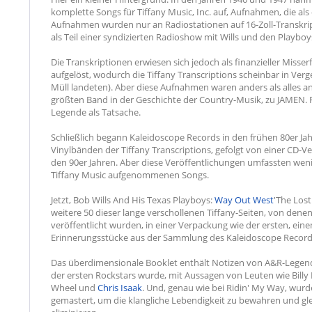
komplette Songs für Tiffany Music, Inc. auf, Aufnahmen, die als
Aufnahmen wurden nur an Radiostationen auf 16-Zoll-Transkrip
als Teil einer syndizierten Radioshow mit Wills und den Playboy
Die Transkriptionen erwiesen sich jedoch als finanzieller Misser
aufgelöst, wodurch die Tiffany Transcriptions scheinbar in Ve
Müll landeten). Aber diese Aufnahmen waren anders als alles and
größten Band in der Geschichte der Country-Musik, zu JAMEN. F
Legende als Tatsache.
Schließlich begann Kaleidoscope Records in den frühen 80er Jah
Vinylbänden der Tiffany Transcriptions, gefolgt von einer CD-V
den 90er Jahren. Aber diese Veröffentlichungen umfassten wenig
Tiffany Music aufgenommenen Songs.
Jetzt, Bob Wills And His Texas Playboys:
Way Out West
'The Lost
weitere 50 dieser lange verschollenen Tiffany-Seiten, von denen
veröffentlicht wurden, in einer Verpackung wie der ersten, eine
Erinnerungsstücke aus der Sammlung des Kaleidoscope Record
Das überdimensionale Booklet enthält Notizen von A&R-Legende
der ersten Rockstars wurde, mit Aussagen von Leuten wie Bill
Wheel und
Chris Isaak
. Und, genau wie bei Ridin' My Way, wu
gemastert, um die klangliche Lebendigkeit zu bewahren und gl