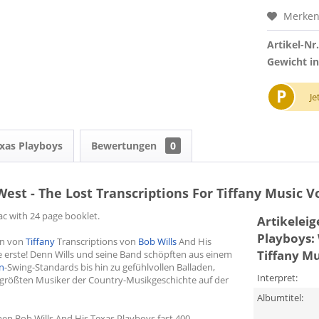
Merke
Artikel-Nr.
Gewicht in
P
Je
exas Playboys
Bewertungen
0
est - The Lost Transcriptions For Tiffany Music Vo
ac with 24 page booklet.
Artikelei
Playboys: 
en von
Tiffany
Transcriptions von
Bob Wills
And His
Tiffany Mu
ie erste! Denn Wills und seine Band schöpften aus einem
n
-Swing-Standards bis hin zu gefühlvollen Balladen,
Interpret:
r größten Musiker der Country-Musikgeschichte auf der
Albumtitel:
men Bob Wills And His Texas Playboys fast 400