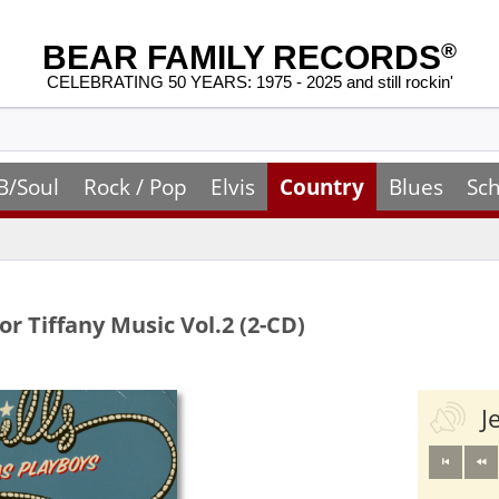
BEAR FAMILY RECORDS
®
CELEBRATING 50 YEARS: 1975 - 2025 and still rockin'
B/Soul
Rock / Pop
Elvis
Country
Blues
Sch
r Tiffany Music Vol.2 (2-CD)
J