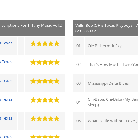
scriptions For Tiffany Music Vol.2
Wills, Bob & His Texas Playboys - 
(2-CD)
CD 2
s Texas
01
Ole Buttermilk Sky
s Texas
02
That’s How Much I Love Yo
s Texas
03
Mississippi Delta Blues
s Texas
Chi-Baba, Chi-Baba (My Ba
04
Sleep)
s Texas
05
What Is Life Without Love (
s Texas