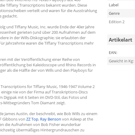
Label
 die Tiffany Transcriptions bekannt wurden. Diese
tionsscheiben verteilt und waren für die Ausstrahlung
Genre
s gedacht.
Edition 2
folg und Tiffany Music, Inc. wurde Ende der 40er Jahre
rgessenheit gerieten (und über 200 Aufnahmen auf dem
ere in der Wills-Diskographie; sie erlaubten der
Artikelart
ür Jahrzehnte waren die Tiffany Transcriptions mehr
EAN:
ren mit der Veröffentlichung einer Reihe von
Gewicht in Kg:
eröffentlichung bei Kaleidoscope und Rhino Records in
er als die Hälfte der von Wills und den Playboys für
 Transcriptions for Tiffany Music, 1946-1947 Volume 2
 einige nie von der Firma auf Transkriptions-Discs
m Digipak mit 6 Seiten im DVD-Stil, das Fotos und
s-Mitbegründers Tom Diamant zeigt.
 James Austin, der beschreibt, wie Bob Wills zu einem
y F Gibbons von
ZZ Top
,
Ray Benson
von Asleep at the
rden die Aufnahmen von Bob Fisher wunderbar
eichzeitig übermäßiges Hintergrundrauschen zu