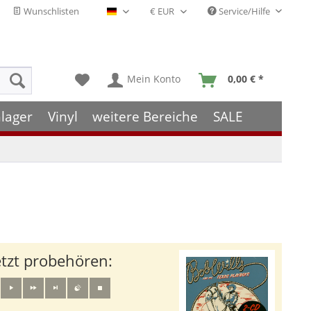
Wunschlisten
Service/Hilfe
Deutsch - DE
Mein Konto
0,00 € *
lager
Vinyl
weitere Bereiche
SALE
etzt probehören: