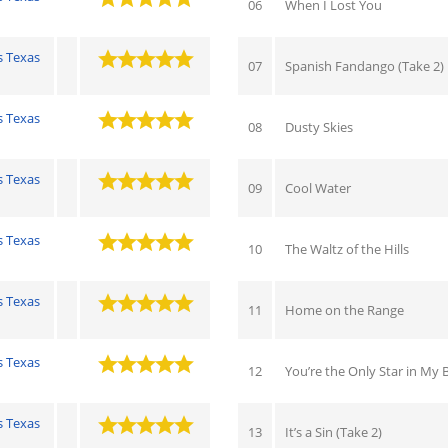
06
When I Lost You
s Texas
07
Spanish Fandango (Take 2)
s Texas
08
Dusty Skies
s Texas
09
Cool Water
s Texas
10
The Waltz of the Hills
s Texas
11
Home on the Range
s Texas
12
You’re the Only Star in My
s Texas
13
It’s a Sin (Take 2)