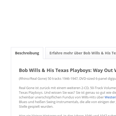
Beschreibung
Erfahre mehr über Bob Wills & His T
Bob Wills & His Texas Playboys: Way Out W
(Rhino/Real Gone) 50 tracks 1946-1947, DVD-sized 6-panel digip
Real Gone ist zurück mit einem weiteren 2-CD, 50-Track Volum
Texas Playboys. Und wissen Sie was? Sie ist genau so gut wie d
scheinbar unerschöpflichen Fundus von Wills-Hits über
Wester
Blues und heißen Swing-Instrumentals, die alle von einigen de
Stelle gespielt wurden.
Hier ein kleiner Hintergrund. In den Jahren 1946 und 1947 nah