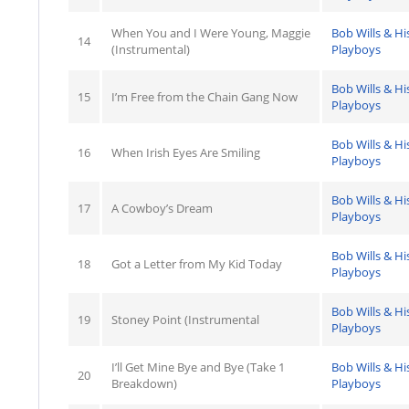
When You and I Were Young, Maggie
Bob Wills & Hi
14
(Instrumental)
Playboys
Bob Wills & Hi
15
I’m Free from the Chain Gang Now
Playboys
Bob Wills & Hi
16
When Irish Eyes Are Smiling
Playboys
Bob Wills & Hi
17
A Cowboy’s Dream
Playboys
Bob Wills & Hi
18
Got a Letter from My Kid Today
Playboys
Bob Wills & Hi
19
Stoney Point (Instrumental
Playboys
I’ll Get Mine Bye and Bye (Take 1
Bob Wills & Hi
20
Breakdown)
Playboys