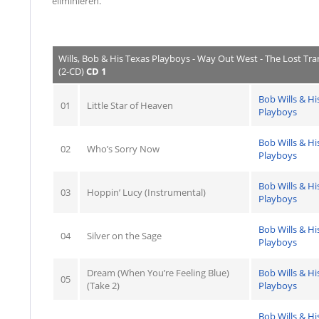
eliminieren.
Wills, Bob & His Texas Playboys - Way Out West - The Lost Tran
(2-CD)
CD 1
Bob Wills & Hi
01
Little Star of Heaven
Playboys
Bob Wills & Hi
02
Who’s Sorry Now
Playboys
Bob Wills & Hi
03
Hoppin’ Lucy (Instrumental)
Playboys
Bob Wills & Hi
04
Silver on the Sage
Playboys
Dream (When You’re Feeling Blue)
Bob Wills & Hi
05
(Take 2)
Playboys
Bob Wills & Hi