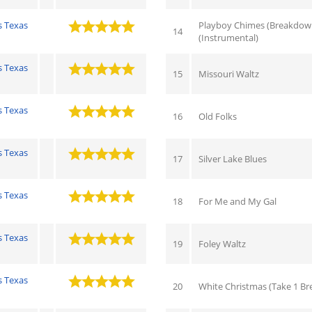
s Texas
Playboy Chimes (Breakdow
14
(Instrumental)
s Texas
15
Missouri Waltz
s Texas
16
Old Folks
s Texas
17
Silver Lake Blues
s Texas
18
For Me and My Gal
s Texas
19
Foley Waltz
s Texas
20
White Christmas (Take 1 B