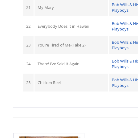
Bob Wills & Hi
21
My Mary
Playboys
Bob Wills & Hi
22
Everybody Does It in Hawaii
Playboys
Bob Wills & Hi
23
You’re Tired of Me (Take 2)
Playboys
Bob Wills & Hi
24
There! I’ve Said It Again
Playboys
Bob Wills & Hi
25
Chicken Reel
Playboys