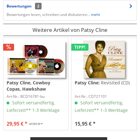
Bewertungen
2
Bewertungen lesen, schreiben und diskutieren...
mehr
Weitere Artikel von Patsy Cline
TIPP!
Patsy Cline, Cowboy
Patsy Cline:
Revisited (CD)
Copas, Hawkshaw
Hawkins:
Opry Stars Die In
Art-Nr.: BCD16781-bu
Art-Nr.: CD721101
Crash - CD-Bundle -
Sofort versandfertig,
Sofort versandfertig,
Gonna...
Lieferzeit** 1-3 Werktage
Lieferzeit** 1-3 Werktage
29,95 € *
15,95 € *
47,85 € *