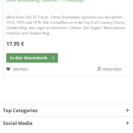
Sofort versandfertig, Lieferzeit** 1-3 Werktage
(Beat Goes On) 32 Tracks - Diese Duettalben stammen aus den Jahren
1972, 1973 und 1976. Alle 3 schafften es in die Top 5 US Country Charts,
'Golden Ring' war sogar ein Nummer 1 Album. Die Singles 'We’re Gonna
Hold On' und 'Golden Ring'...
17,95 €
In den
Warenkorb
Merken
Hörprobe
Top Categories
Social Media