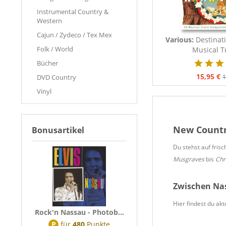
Instrumental Country &
Western
Cajun / Zydeco / Tex Mex
Various:
Destinat
Folk / World
Musical Tr
Bücher
15,95 €
DVD Country
1
Vinyl
New Countr
Bonusartikel
Du stehst auf fri
Musgraves
bis
Chr
Zwischen Nas
Hier findest du akt
Rock'n Nassau - Photob...
P
für
480
Punkte