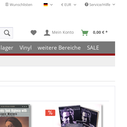
Wunschlisten
Service/Hilfe
Deutsch - DE
Mein Konto
0,00 € *
lager
Vinyl
weitere Bereiche
SALE
TIPP