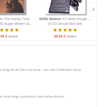
On The Honky Tonk
Willie Nelson:
It's Been Rough ...
Var
h Augie Meyers &...
(3-CD Deluxe Box Set)
Cow
Bli
,95 €
69,95 €
19,95 €
79,95 €
e bringt dir die Stars von heute – von
Luke Combs
über
Kacey
 er heute klingt: authentisch, cool und berührend.