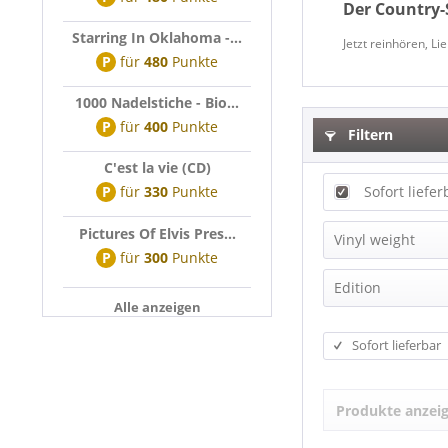
Der Country-
Starring In Oklahoma -...
Jetzt reinhören, L
P
für
480
Punkte
1000 Nadelstiche - Bio...
P
für
400
Punkte
Filtern
C'est la vie (CD)
P
für
330
Punkte
Sofort liefer
Pictures Of Elvis Pres...
Vinyl weight
P
für
300
Punkte
140g Vinyl
Edition
Alle anzeigen
180g Vinyl
Anniversary 
Sofort lieferbar
Box-Set
Compilation
Produkte anzei
Deluxe Editi
EP