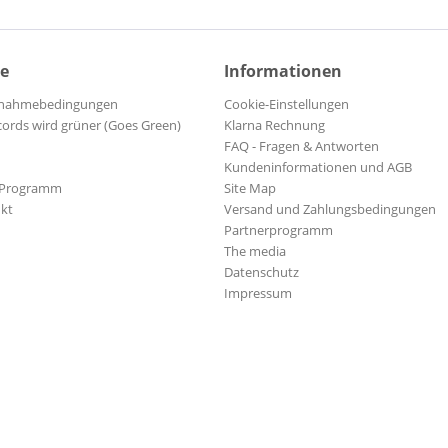
Allman Brothers Band, The
Allman, Gregg
ce
Informationen
Alpert, Herb
Alverson, Tommy
ilnahmebedingungen
Cookie-Einstellungen
Alvin, Dave
cords wird grüner (Goes Green)
Klarna Rechnung
FAQ - Fragen & Antworten
Amaker, Brent & The Rodeo
Kundeninformationen und AGB
Amazing Rhythm Aces
-Programm
Site Map
Americans, The
kt
Versand und Zahlungsbedingungen
Andersen, Eric
Partnerprogramm
The media
Andersen, Eric
Datenschutz
Anderson, John
Impressum
Anderson, John
Anderson, Lynn
Anderson, Neville
Andress, Ingrid
Andrews, Courtney Marie
Angels Rejoice