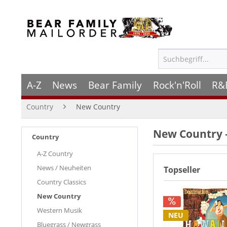
A-Z
News
Bear Family
Rock'n'Roll
R&
Country
New Country
New Country 
Country
A-Z Country
News / Neuheiten
Topseller
Country Classics
New Country
Western Musik
NEU
Bluegrass / Newgrass