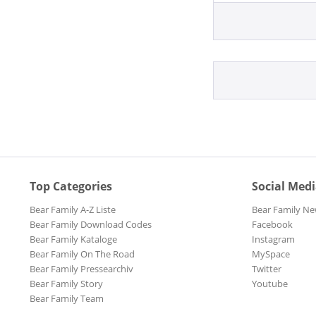
Expanded Ed
Japan CD
Legacy Editi
Limited Edit
Top Categories
Social Med
Bear Family A-Z Liste
Bear Family Ne
Bear Family Download Codes
Facebook
Bear Family Kataloge
Instagram
Bear Family On The Road
MySpace
Bear Family Pressearchiv
Twitter
Bear Family Story
Youtube
Bear Family Team