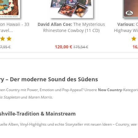
ion Hawaii - 33
David Allan Coe:
The Mysterious
Various:
avel...
Rhinestone Cowboy (11 CD)
Highway Wit
120,00 €
16
7,95 €
175,54 €
y – Der moderne Sound des Südens
schen Country mit Power, Emotion und Pop-Appeal? Unsere
New Country
-Kategori
is Stapleton
und
Maren Morris
.
hville-Tradition & Mainstream
uelle Alben, Vinyl-Highlights und echte Storyteller mit neuen Ideen – Country, wie