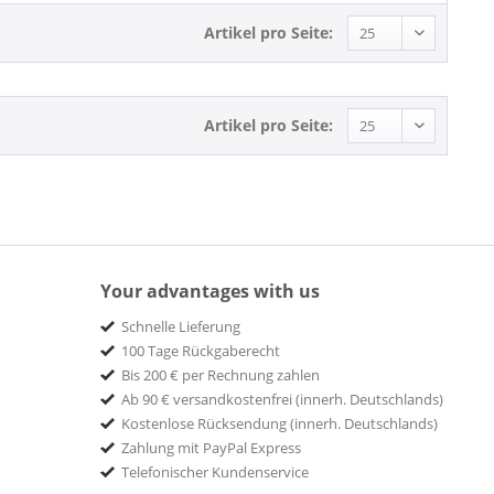
Gospel
A&M Records
Artikel pro Seite:
Hawaii
A1/A2
Jazz
Aaron Bolton/SHOCK
Pop
ABC
Artikel pro Seite:
R&B, Soul
ABC/UNIVERSAL
Rock
ABC AUSTRALIA
Rock'n'Roll
ABC COUNTRY
Schlager und Volksmusik
ABC MUSIC
Soul
ABC Universal
Soundtracks & Musicals
ABSTRACT SOUNDS
Your advantages with us
World
Ace Records
Schnelle Lieferung
ACONY
100 Tage Rückgaberecht
ACONY RECORDS
Bis 200 € per Rechnung zahlen
Acoustic Disc
Ab 90 € versandkostenfrei (innerh. Deutschlands)
Kostenlose Rücksendung (innerh. Deutschlands)
Acoustic Music Records
Zahlung mit PayPal Express
Adub Records
Telefonischer Kundenservice
AGR