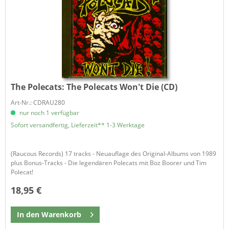
The Polecats:
The Polecats Won't Die (CD)
Art-Nr.: CDRAU280
nur noch 1 verfügbar
Sofort versandfertig, Lieferzeit** 1-3 Werktage
(Raucous Records) 17 tracks - Neuauflage des Original-Albums von 1989
plus Bonus-Tracks - Die legendären Polecats mit Boz Boorer und Tim
Polecat!
18,95 €
In den
Warenkorb