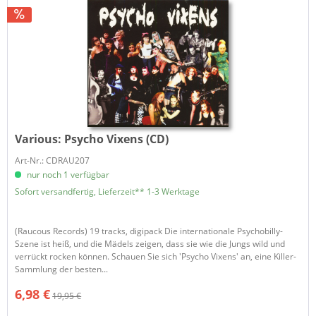
Various:
Psycho Vixens (CD)
Art-Nr.: CDRAU207
nur noch 1 verfügbar
Sofort versandfertig, Lieferzeit** 1-3 Werktage
(Raucous Records) 19 tracks, digipack Die internationale Psychobilly-
Szene ist heiß, und die Mädels zeigen, dass sie wie die Jungs wild und
verrückt rocken können. Schauen Sie sich 'Psycho Vixens' an, eine Killer-
Sammlung der besten...
6,98 €
19,95 €