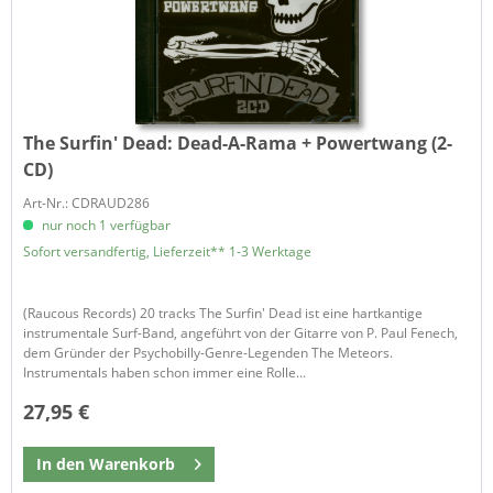
The Surfin' Dead:
Dead-A-Rama + Powertwang (2-
CD)
Art-Nr.: CDRAUD286
nur noch 1 verfügbar
Sofort versandfertig, Lieferzeit** 1-3 Werktage
(Raucous Records) 20 tracks The Surfin' Dead ist eine hartkantige
instrumentale Surf-Band, angeführt von der Gitarre von P. Paul Fenech,
dem Gründer der Psychobilly-Genre-Legenden The Meteors.
Instrumentals haben schon immer eine Rolle...
27,95 €
In den
Warenkorb