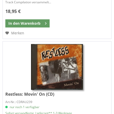
Track Compilation versammelt...
18,95 €
In den
Warenkorb
Merken
Restless:
Movin' On (CD)
Art-Nr.: CDRAU239
nur noch 1 verfügbar
Sofort versandfertig, Lieferzeit** 1-3 Werktage