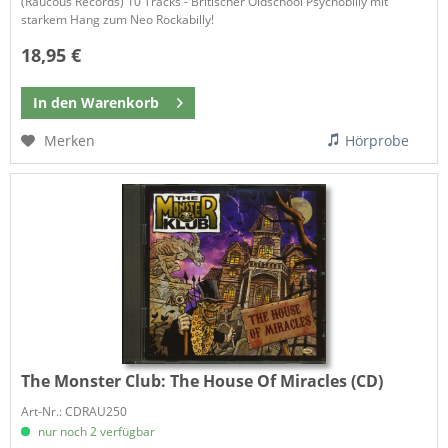
(Raucous Records) 10 Tracks - Britischer Oldschool Psychobilly mit
starkem Hang zum Neo Rockabilly!
18,95 €
In den
Warenkorb
Merken
Hörprobe
The Monster Club:
The House Of Miracles (CD)
Art-Nr.: CDRAU250
nur noch 2 verfügbar