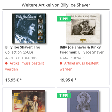
Weitere Artikel von Billy Joe Shaver
TIPP!
Billy Joe Shaver:
The
Billy Joe Shaver & Kinky
Collection (2-CD)
Friedman:
Billy Joe Shaver
& Kinky Friedman - Live
Art-Nr.: CDFLOAT6396
Art-Nr.: CDOV453
From...
Artikel muss bestellt
Artikel muss bestellt
werden
werden
15,95 € *
19,95 € *
TIPP!