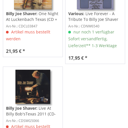
Billy Joe Shaver:
One Night
Various:
Live Forever - A
At Luckenbach Texas (CD +
Tribute To Billy Joe Shaver
DVD Deluxe...
(CD)
Art-Nr.: CDCL03847
Art-Nr.: CDNW6540
Artikel muss bestellt
nur noch 1 verfügbar
werden
Sofort versandfertig,
Lieferzeit** 1-3 Werktage
21,95 € *
17,95 € *
Billy Joe Shaver:
Live At
Billy Bob'sTexas 2011 (CD-
DVD)
Art-Nr.: CDSMG5066
Artikel muss bestellt