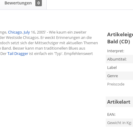
Bewertungen
0
unge,
Chicago
,
July
16, 2005' - Wie kaum ein zweiter
Artikelei
 der Westside Chicagos. Er weckt Erinnerungen an die
Bald (CD)
edoch setzt sich der Mittsechziger mit aktuellen Themen
e Band. Besser kann man traditionellen Blues aus
Interpret:
 Der
Tail Dragger
ist einfach ein 'Typ'. Empfehlenswert
Albumtitel:
Label
Genre
Preiscode
Artikelart
EAN:
Gewicht in Kg: