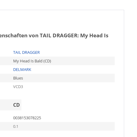
genschaften von
TAIL DRAGGER: My Head Is
TAIL DRAGGER
My Head Is Bald (CD)
DELMARK
Blues
VCD3
CD
0038153078225
0.1