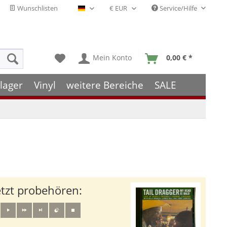
Wunschlisten
Service/Hilfe
Deutsch - DE
Mein Konto
0,00 € *
lager
Vinyl
weitere Bereiche
SALE
etzt probehören: