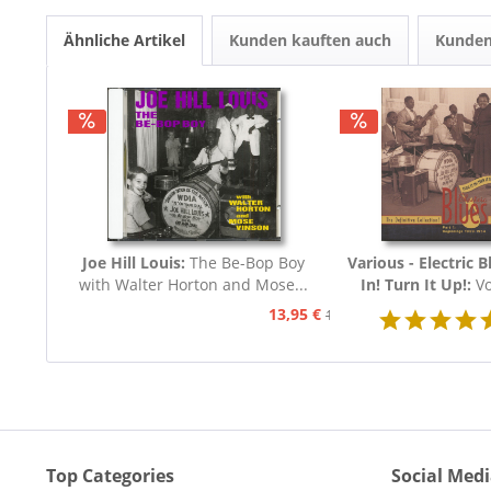
Ähnliche Artikel
Kunden kauften auch
Kunden
Joe Hill Louis:
The Be-Bop Boy
Various - Electric B
with Walter Horton and Mose...
In! Turn It Up!:
Vo
Blues 1939 - 19
13,95 €
15,95 €
Top Categories
Social Med