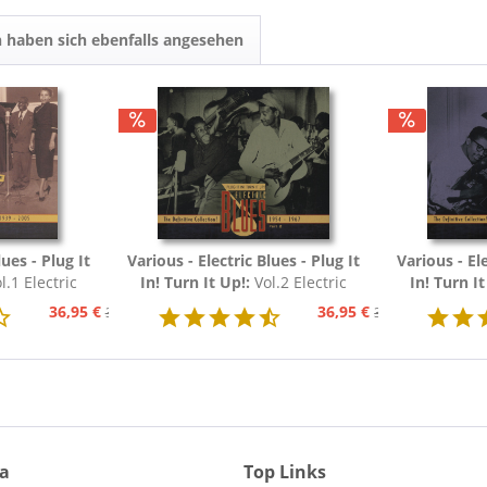
 haben sich ebenfalls angesehen
lues - Plug It
Various - Electric Blues - Plug It
Various - Ele
l.1 Electric
In! Turn It Up!:
Vol.2 Electric
In! Turn I
54 (3-CD)
Blues 1954 - 1967 (3-CD)
Blues 19
36,95 €
36,95 €
39,95 €
39,95 €
ia
Top Links