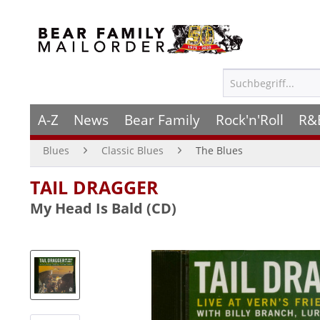
A-Z
News
Bear Family
Rock'n'Roll
R&
Blues
Classic Blues
The Blues
TAIL DRAGGER
My Head Is Bald (CD)