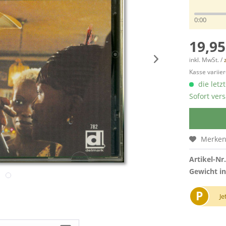
0:00
19,95
inkl. MwSt. /
Kasse variier
die letz
Sofort vers
Merke
Artikel-Nr.
Gewicht in
P
Je