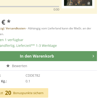
0:00
 € *
zzgl. Versandkosten
- Abhängig vom Lieferland kann die MwSt. an der
en.
ten 1 verfügbar
andfertig, Lieferzeit** 1-3 Werktage
In den
Warenkorb
n
Bewerten
:
CDDE782
 Kg.:
0.1
20
tzt
Bonuspunkte sichern