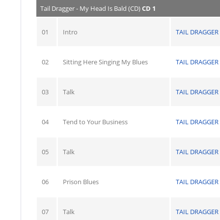
Tail Dragger - My Head Is Bald (CD)
CD 1
01
Intro
TAIL DRAGGER
02
Sitting Here Singing My Blues
TAIL DRAGGER
03
Talk
TAIL DRAGGER
04
Tend to Your Business
TAIL DRAGGER
05
Talk
TAIL DRAGGER
06
Prison Blues
TAIL DRAGGER
07
Talk
TAIL DRAGGER