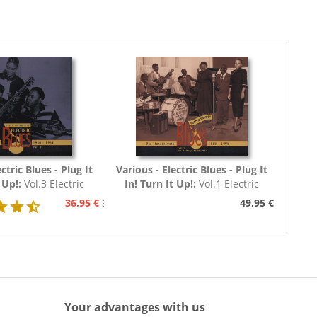
ctric Blues - Plug It
Various - Electric Blues - Plug It
t Up!:
Vol.3 Electric
In! Turn It Up!:
Vol.1 Electric
60 - 1969 (3-CD)
Blues 1939 - 1954 (Deutsch)
36,95 €
49,95 €
39,95 €
Your advantages with us