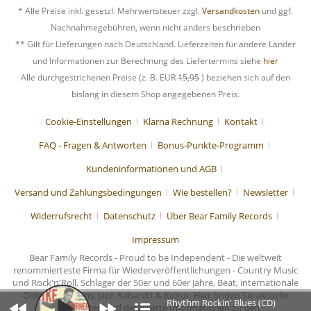
* Alle Preise inkl. gesetzl. Mehrwertsteuer zzgl.
Versandkosten
und ggf.
Nachnahmegebühren, wenn nicht anders beschrieben
** Gilt für Lieferungen nach Deutschland. Lieferzeiten für andere Länder
und Informationen zur Berechnung des Liefertermins siehe
hier
Alle durchgestrichenen Preise (z. B. EUR
15,95
) beziehen sich auf den
bislang in diesem Shop angegebenen Preis.
Cookie-Einstellungen
Klarna Rechnung
Kontakt
FAQ - Fragen & Antworten
Bonus-Punkte-Programm
Kundeninformationen und AGB
Versand und Zahlungsbedingungen
Wie bestellen?
Newsletter
Widerrufsrecht
Datenschutz
Über Bear Family Records
Impressum
Bear Family Records - Proud to be Independent - Die weltweit
renommierteste Firma für Wiederveröffentlichungen - Country Music
und Rock'n'Roll, Schlager der 50er und 60er Jahre, Beat, internationale
Oldies, Chansons, Jazz, Kabarett & Kultur. Hier finden Sie aktuelle
Rhythm Rockin' Blues (CD)
Nachrichten und detaillierte Informationen zu den