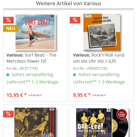
Weitere Artikel von Various
NEU
Various:
Surf Beat! - The
Various:
Rock'n'Roll rund
Merciless Power Of
um die Uhr Vol.1 (LP)
Water,...
Art-Nr.: BCD17742
Art-Nr.: LPJOVO1292
Sofort versandfertig,
Sofort versandfertig,
Lieferzeit** 1-3 Werktage
Lieferzeit** 1-3 Werktage
15,95 € *
9,95 € *
17,95 € *
17,95 € *