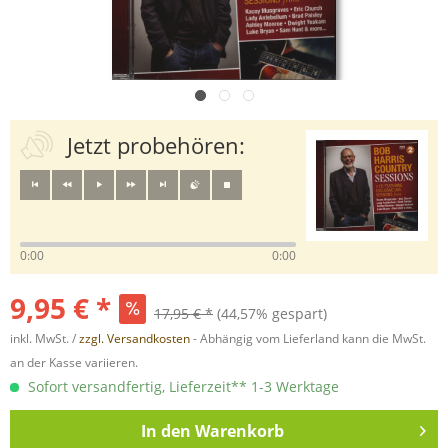
Jetzt probehören:
0:00
0:00
9,95 € *
17,95 € *
(44,57% gespart)
inkl. MwSt. /
zzgl. Versandkosten
- Abhängig vom Lieferland kann die MwSt.
an der Kasse variieren.
Sofort versandfertig, Lieferzeit** 1-3 Werktage
In den
Warenkorb