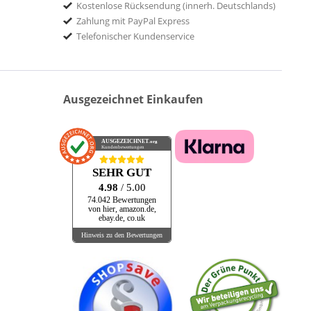
Kostenlose Rücksendung (innerh. Deutschlands)
Arista Records
Zahlung mit PayPal Express
Around The Shack Records
Telefonischer Kundenservice
ASTRA
Atco Records
Atlantic
Ausgezeichnet Einkaufen
Atlantic Recording
Atlantic Records
o
Atomic Cowboy Records
AUSGEZEICHNET
.org
Kundenbewertungen
Atomic Passion
AUS
SEHR GUT
Austro Mechana
4.98
/ 5.00
74.042 Bewertungen
Bad Billy Records
von hier, amazon.de,
ebay.de, co.uk
Bad Joker
Hinweis zu den Bewertungen
Ballroom Records
Bally
Baron
BARSA