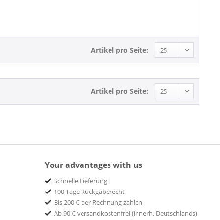
ABC-Paramount
ABCKO
ABC Records
ABKCO
Artikel pro Seite:
ACE
Ace Records
Ace Records - BGP
Artikel pro Seite:
Ace Records - Kent
ACROBAT
Acrobat Records
ACR Records
AJ
ALLIGATOR
Your advantages with us
Ambassador Records
Schnelle Lieferung
American Pie
100 Tage Rückgaberecht
Arc Records
Bis 200 € per Rechnung zahlen
ARISTA
Ab 90 € versandkostenfrei (innerh. Deutschlands)