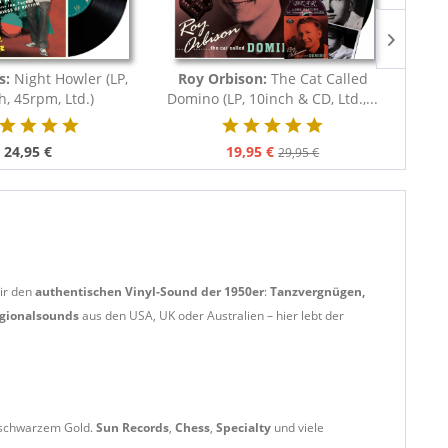
NEU
es:
Night Howler (LP,
Roy Orbison:
The Cat Called
Jerry 
h, 45rpm, Ltd.)
Domino (LP, 10inch & CD, Ltd.,...
The
24,95 €
19,95 €
29,95 €
dir den
authentischen Vinyl-Sound der 1950er
:
Tanzvergnügen,
egionalsounds
aus den USA, UK oder Australien – hier lebt der
schwarzem Gold.
Sun Records
,
Chess
,
Specialty
und viele