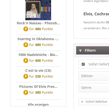
andere legendäre L
Elvis, Cochra
Natürlich dürfen
E
Rock'n Nassau - Photob...
veränderten. Wie
P
für
480
Punkte
Starring In Oklahoma -...
P
für
480
Punkte
Filtern
1000 Nadelstiche - Bio...
P
für
400
Punkte
Sofort liefer
C'est la vie (CD)
Edition
P
für
330
Punkte
Pictures Of Elvis Pres...
Anniversary 
Genre
P
für
300
Punkte
Audiophile 
Beat
Bear Family 
Sofort lieferbar
Alle anzeigen
Blues
Box-Set