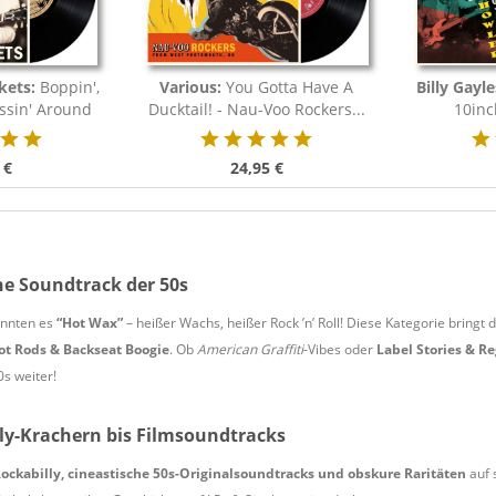
kets:
Boppin',
Various:
You Gotta Have A
Billy Gayl
essin' Around
Ducktail! - Nau-Voo Rockers...
10inc
.
 €
24,95 €
che Soundtrack der 50s
annten es
“Hot Wax”
– heißer Wachs, heißer Rock ’n’ Roll! Diese Kategorie bringt 
Hot Rods & Backseat Boogie
. Ob
American Graffiti
-Vibes oder
Label Stories & R
0s weiter!
ly-Krachern bis Filmsoundtracks
Rockabilly, cineastische 50s-Originalsoundtracks und obskure Raritäten
auf 