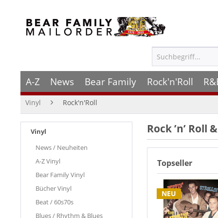
A-Z
News
Bear Family
Rock'n'Roll
R&
Vinyl
Rock'n'Roll
Rock ’n’ Roll 
Vinyl
News / Neuheiten
A-Z Vinyl
Topseller
Bear Family Vinyl
Bücher Vinyl
NEU
Beat / 60s70s
Blues / Rhythm & Blues