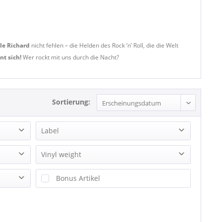
tle Richard
nicht fehlen – die Helden des Rock ’n’ Roll, die die Welt
nt sich!
Wer rockt mit uns durch die Nacht?
Sortierung:
Label
(Back Beat Records) 2 tracks
Vinyl weight
4 AS
140g Vinyl
Bonus Artikel
7Schläfer-Musik
180g Vinyl
20th Cemtury Masterworks
200g Vinyl
20th Century Fox
240g Vinyl
501 Record Club