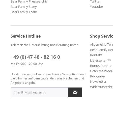
Surf
Bear Family Pressearchiv
Twitter
Bear Family Story
Youtube
Weltmusik
Bear Family Team
Service Hotline
Shop Servi
Allgemeine Te
Telefonische Unterstützung und Beratung unter:
Bear Family Re
Kontakt
+49 (0) 47 48 - 82 16 0
Lieferzeiten**
Mo-Fr, 9:00 - 20:00 Uhr
Bonus-Punkte
Defektes Produ
Hol dir den kostenlosen Bear Family Newsletter – und
Rückgabe
bleib immer auf dem Laufenden, was Neuheiten und
Newsletter
Angebote angeht!
Widerrufsrecht