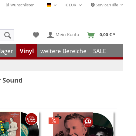
Wunschlisten
Service/Hilfe
Deutsch - DE
Mein Konto
0,00 € *
lager
Vinyl
weitere Bereiche
SALE
er Sound
TIPP