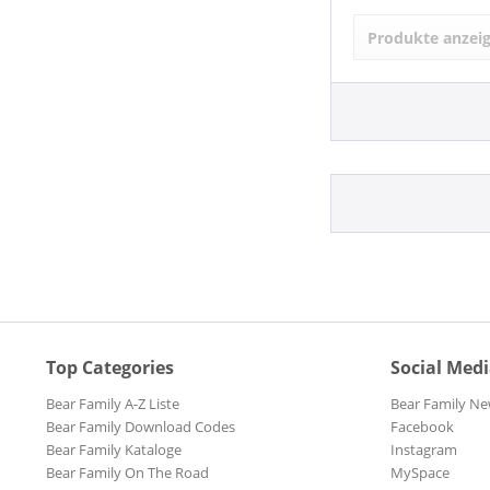
Christmas
Compilation
Produkte anzei
Country
Deluxe Editi
Doo-Wop
EP
Folk
Japan Vinyl 
Funk
Klappcover
Gospel
Legacy Editi
Jazz
Limited Edit
Pop
Picture Disc
R&B
Vinyl Austra
R&B, Soul
Weisspress
Reggae
Rock
Rock'n'Roll
Top Categories
Social Med
Schlager
Bear Family A-Z Liste
Bear Family Ne
Schlager un
Bear Family Download Codes
Facebook
Soul
Bear Family Kataloge
Instagram
Soundtracks
Bear Family On The Road
MySpace