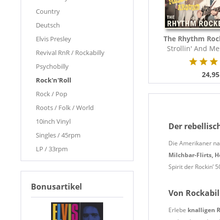
Country
Deutsch
The Rhythm Roc
Elvis Presley
Strollin' And M
Revival RnR / Rockabilly
(LP,..
Psychobilly
24,95
Rock'n'Roll
Rock / Pop
Roots / Folk / World
10inch Vinyl
Der rebellis
Singles / 45rpm
Die Amerikaner n
LP / 33rpm
Milchbar-Flirts, 
Spirit der Rockin’ 5
Bonusartikel
Von Rockabil
Erlebe
knalligen 