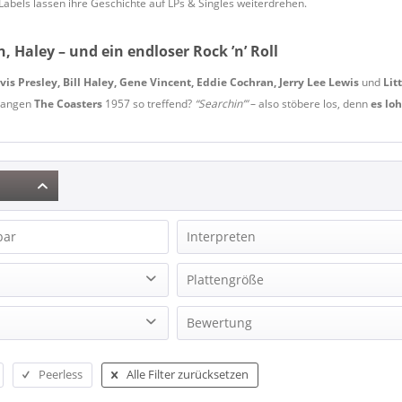
abels lassen ihre Geschichte auf LPs & Singles weiterdrehen.
n, Haley – und ein endloser Rock ’n’ Roll
lvis Presley, Bill Haley, Gene Vincent, Eddie Cochran, Jerry Lee Lewis
und
Lit
 sangen
The Coasters
1957 so treffend?
“Searchin’”
– also stöbere los, denn
es loh
bar
Interpreten
$100 Quartet, The
Plattengröße
4 Instants, The
Edition
EP (7 inch)
Bewertung
4 Wheels, The
Blues LP-Records
EP (10 inch)
5 Royales, The
& mehr
Records Vinyl Club
EP (12inch)
5 Royales, The
Peerless
Alle Filter zurücksetzen
& mehr
EP, Maxi (10, 12 Inch)
A.J. & The Rockin' Trio
& mehr