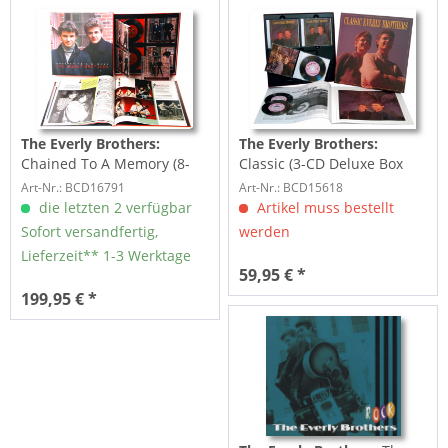
The Everly Brothers:
The Everly Brothers:
Chained To A Memory (8-
Classic (3-CD Deluxe Box
CD & 1-DVD Deluxe Box Set)
Set)
Art-Nr.: BCD16791
Art-Nr.: BCD15618
die letzten 2 verfügbar
Artikel muss bestellt
Sofort versandfertig,
werden
Lieferzeit** 1-3 Werktage
59,95 € *
199,95 € *