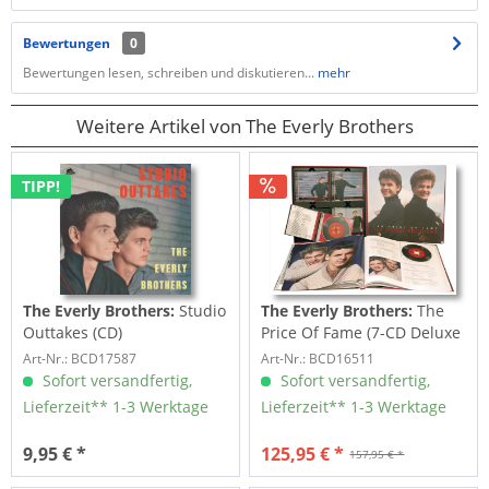
Bewertungen
0
Bewertungen lesen, schreiben und diskutieren...
mehr
Weitere Artikel von The Everly Brothers
TIPP!
The Everly Brothers:
Studio
The Everly Brothers:
The
Outtakes (CD)
Price Of Fame (7-CD Deluxe
Box Set)
Art-Nr.: BCD17587
Art-Nr.: BCD16511
Sofort versandfertig,
Sofort versandfertig,
Lieferzeit** 1-3 Werktage
Lieferzeit** 1-3 Werktage
9,95 € *
125,95 € *
157,95 € *