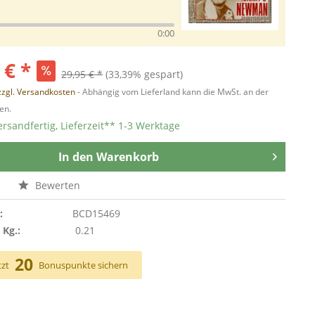
0:00
 € *
29,95 € *
(33,39% gespart)
zzgl. Versandkosten
- Abhängig vom Lieferland kann die MwSt. an der
en.
ersandfertig, Lieferzeit** 1-3 Werktage
In den
Warenkorb
n
Bewerten
:
BCD15469
 Kg.:
0.21
20
tzt
Bonuspunkte sichern