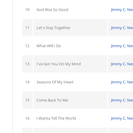
10
God Was So Good
Jimmy C. N
11
Let's Stay Together
Jimmy C. N
12
What Will I Do
Jimmy C. N
13
I've Got You On My Mind
Jimmy C. N
14
Seasons Of My Heart
Jimmy C. N
15
Come Back To Me
Jimmy C. N
16
I Wanta Tell The World
Jimmy C. N