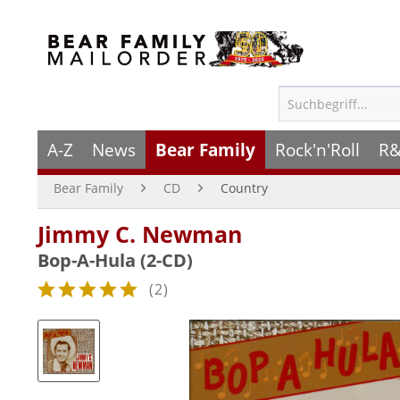
A-Z
News
Bear Family
Rock'n'Roll
R&
Bear Family
CD
Country
Jimmy C. Newman
Bop-A-Hula (2-CD)
(
2
)