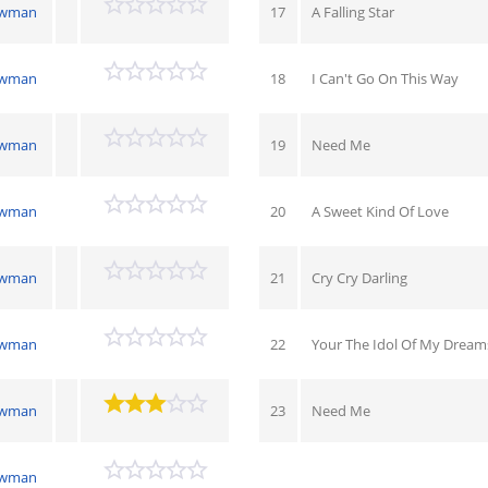
ewman
17
A Falling Star
ewman
18
I Can't Go On This Way
ewman
19
Need Me
ewman
20
A Sweet Kind Of Love
ewman
21
Cry Cry Darling
ewman
22
Your The Idol Of My Dream
ewman
23
Need Me
ewman