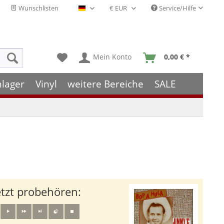
Wunschlisten
Service/Hilfe
Deutsch - DE
Mein Konto
0,00 € *
hlager
Vinyl
weitere Bereiche
SALE
etzt probehören: