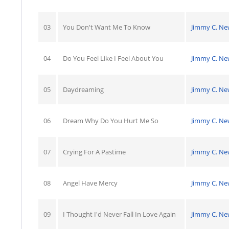
03
You Don't Want Me To Know
Jimmy C. N
04
Do You Feel Like I Feel About You
Jimmy C. N
05
Daydreaming
Jimmy C. N
06
Dream Why Do You Hurt Me So
Jimmy C. N
07
Crying For A Pastime
Jimmy C. N
08
Angel Have Mercy
Jimmy C. N
09
I Thought I'd Never Fall In Love Again
Jimmy C. N