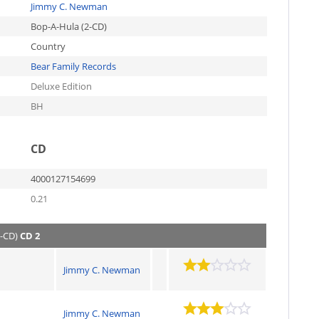
Jimmy C. Newman
Bop-A-Hula (2-CD)
Country
Bear Family Records
Deluxe Edition
BH
CD
4000127154699
0.21
-CD)
CD 2
Jimmy C. Newman
Jimmy C. Newman