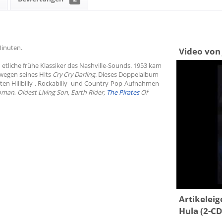
Minuten.
Video von
d etliche frühe Klassiker des Nashville-Sounds. 1953 kam
wegen seines Hits
Cry Cry Darling
. Dieses Doppelalbum
sten Hillbilly-, Rockabilly- und Country-Pop-Aufnahmen
oman
,
Oldest Living Son, Earth Rider,
The Pirates
Of
Artikelei
Hula (2-CD