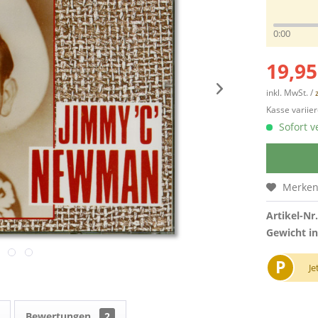
0:00
19,95
inkl. MwSt. /
Kasse variier
Sofort v
Merke
Artikel-Nr.
Gewicht in
P
Je
Bewertungen
2