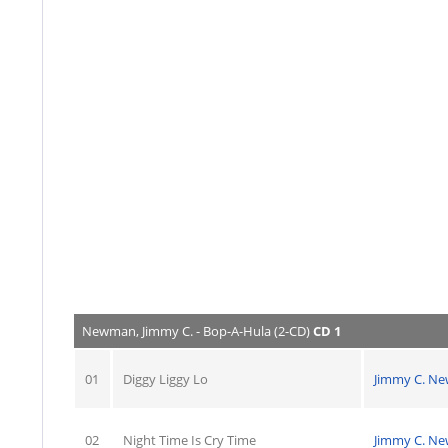
Newman, Jimmy C. - Bop-A-Hula (2-CD)
CD 1
01
Diggy Liggy Lo
Jimmy C. N
02
Night Time Is Cry Time
Jimmy C. N