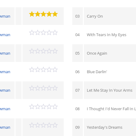
ewman
03
Carry On
ewman
04
With Tears In My Eyes
ewman
05
Once Again
ewman
06
Blue Darlin'
ewman
07
Let Me Stay In Your Arms
ewman
08
I Thought I'd Never Fall In
ewman
09
Yesterday's Dreams