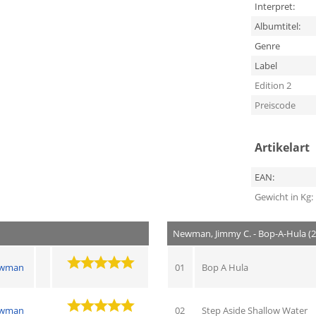
Interpret:
Albumtitel:
Genre
Label
Edition 2
Preiscode
Artikelart
EAN:
Gewicht in Kg:
Newman, Jimmy C. - Bop-A-Hula (2
ewman
01
Bop A Hula
ewman
02
Step Aside Shallow Water