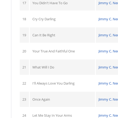
17
You Didn't Have To Go
Jimmy C. N
18
Cry Cry Darling
Jimmy C. N
19
Can It Be Right
Jimmy C. N
20
Your True And Faithful One
Jimmy C. N
21
What Will I Do
Jimmy C. N
22
I'll Always Love You Darling
Jimmy C. N
23
Once Again
Jimmy C. N
24
Let Me Stay In Your Arms
Jimmy C. N