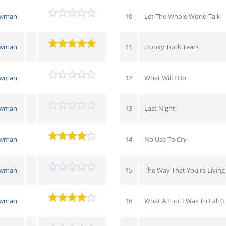
ewman
10
Let The Whole World Talk
ewman
11
Honky Tonk Tears
ewman
12
What Will I Do
ewman
13
Last Night
ewman
14
No Use To Cry
ewman
15
The Way That You're Living
ewman
16
What A Fool I Was To Fall (