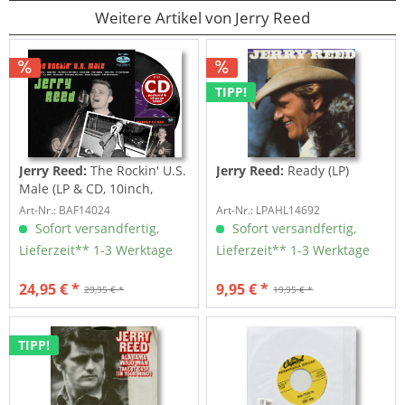
Weitere Artikel von Jerry Reed
TIPP!
Jerry Reed:
The Rockin' U.S.
Jerry Reed:
Ready (LP)
Male (LP & CD, 10inch,
45rpm)
Art-Nr.: BAF14024
Art-Nr.: LPAHL14692
Sofort versandfertig,
Sofort versandfertig,
Lieferzeit** 1-3 Werktage
Lieferzeit** 1-3 Werktage
24,95 € *
9,95 € *
29,95 € *
19,95 € *
TIPP!