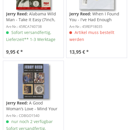
Jerry Reed:
Alabama Wild
Jerry Reed:
When I Found
Man - Take It Easy (7inch,
You - I've Had Enough
45rpm, PS)
(7inch, 45rpm)
Art-Nr.: 45RCA740738
Art-Nr.: 45REP18035
Sofort versandfertig,
Artikel muss bestellt
Lieferzeit** 1-3 Werktage
werden
9,95 € *
13,95 € *
Jerry Reed:
A Good
Woman’s Love - Mind Your
Love - Red Hot...
Art-Nr.: CDBGO1540
nur noch 2 verfügbar
Sofort versandfertig,