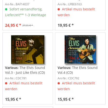
Vol.5...
Art-Nr.: BAF14037
Art-Nr.: LPBE6163
Sofort versandfertig,
Artikel muss bestellt
Lieferzeit** 1-3 Werktage
werden
24,95 € *
19,95 € *
27,95 € *
Various:
The Elvis Sound
Various:
The Elvis Sound
Vol.3 - Just Like Elvis (CD)
Vol.4 (CD)
Art-Nr.: CDC781
Art-Nr.: CDC792
Artikel muss bestellt
Artikel muss bestellt
werden
werden
15,95 € *
15,95 € *