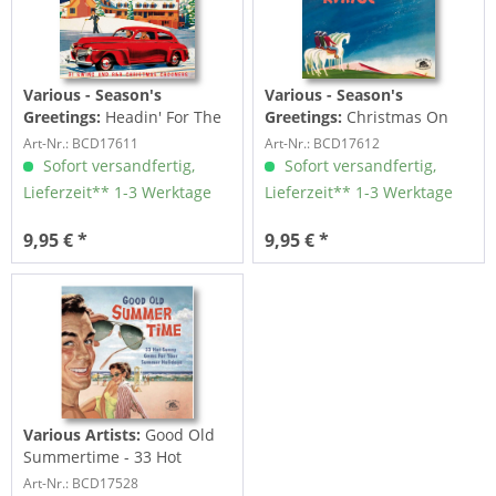
Various - Season's
Various - Season's
Greetings:
Headin' For The
Greetings:
Christmas On
Christmas Ball (CD)
The Range - 26 Festive
Art-Nr.: BCD17611
Art-Nr.: BCD17612
and...
Sofort versandfertig,
Sofort versandfertig,
Lieferzeit** 1-3 Werktage
Lieferzeit** 1-3 Werktage
9,95 € *
9,95 € *
Various Artists:
Good Old
Summertime - 33 Hot
Sunny Gems For...
Art-Nr.: BCD17528