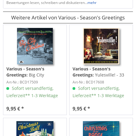
Bewertungen lesen, schreiben und diskutieren...
mehr
Weitere Artikel von Various - Season's Greetings
Various - Season's
Various - Season's
Greetings:
Big City
Greetings:
Yulesville! - 33
Christmas - 30 Groovin' And
Rockin' Rollin' Christmas...
Art-Nr.: BCD17509
Art-Nr.: BCD17608
Croonin'...
Sofort versandfertig,
Sofort versandfertig,
Lieferzeit** 1-3 Werktage
Lieferzeit** 1-3 Werktage
9,95 € *
9,95 € *