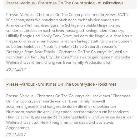
Presse -Various - Christmas On The Countryside - musikreviews
Presse -Various - Christmas On The Countryside - musikreviews FAZIT:
Wie schön, dass Weihnachten auch nach mehr als der hundertste
Allerwelts-Weihnachtsaufguss im Schlagerblablabla klingen kann,
sondern stattdessen nach schwer nostalgisch swingendem Country,
Hillbilly-Boogie und Honky-Tonk-Drive, bei dem die Nägel aus dem Kreuz
fliegen und Jesus einen flottes Tänzchen hinlegt, statt für unsere Sünden
zu büßen. Gelobt sei (Natürlich neben Christi Geburt!) „Season‘s
Greetings From Bear Family – Christmas On The Countryside“, weil sie
nach dem 2016er „Big City Christmas“ die zweite gelungene historische
Weihnachtsveröffentlichung von Bear Family Productions ist!
20.11.2017
Presse -Various - Christmas On The Countryside - rocktimes
Presse -Various - Christmas On The Countryside - rocktimes "Christmas
On The Countryside" wurde von der Bear Family liebevoll
zusammengestellt und hat gerade durch die eher unbekannten
Nummern, sowie die antik klingenden Interpretationen ein besonderes
Flair. Es scheint, als sei die Zeit stehengeblieben. Und wenn sie das in der
Weihnachtszeit tut, Hektik wegnimmt, hat das durchaus etwas
Angenehmes.
22.11.2017