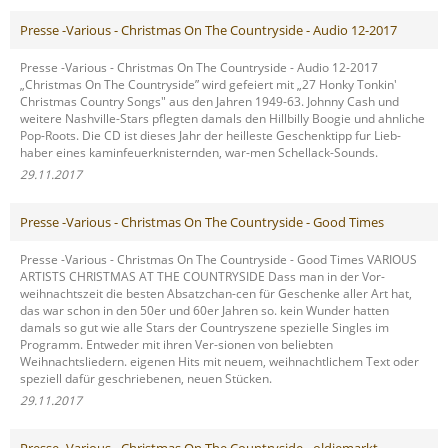
Presse -Various - Christmas On The Countryside - Audio 12-2017
Presse -Various - Christmas On The Countryside - Audio 12-2017
„Christmas On The Countryside” wird gefeiert mit „27 Honky Tonkin'
Christmas Country Songs" aus den Jahren 1949-63. Johnny Cash und
weitere Nashville-Stars pflegten damals den Hillbilly Boogie und ahnliche
Pop-Roots. Die CD ist dieses Jahr der heilleste Geschenktipp fur Lieb-
haber eines kaminfeuerknisternden, war-men Schellack-Sounds.
29.11.2017
Presse -Various - Christmas On The Countryside - Good Times
Presse -Various - Christmas On The Countryside - Good Times VARIOUS
ARTISTS CHRISTMAS AT THE COUNTRYSIDE Dass man in der Vor-
weihnachtszeit die besten Absatzchan-cen für Geschenke aller Art hat,
das war schon in den 50er und 60er Jahren so. kein Wunder hatten
damals so gut wie alle Stars der Countryszene spezielle Singles im
Programm. Entweder mit ihren Ver-sionen von beliebten
Weihnachtsliedern. eigenen Hits mit neuem, weihnachtlichem Text oder
speziell dafür geschriebenen, neuen Stücken.
29.11.2017
Presse -Various - Christmas On The Countryside - oldiemarkt