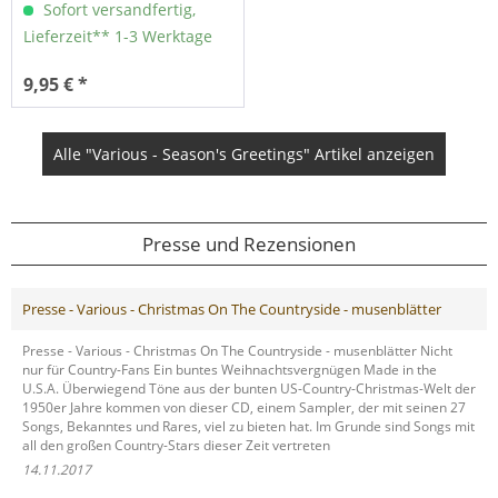
Sofort versandfertig,
Lieferzeit** 1-3 Werktage
9,95 € *
Alle "Various - Season's Greetings" Artikel anzeigen
Presse und Rezensionen
Presse - Various - Christmas On The Countryside - musenblätter
Presse - Various - Christmas On The Countryside - musenblätter Nicht
nur für Country-Fans Ein buntes Weihnachtsvergnügen Made in the
U.S.A. Überwiegend Töne aus der bunten US-Country-Christmas-Welt der
1950er Jahre kommen von dieser CD, einem Sampler, der mit seinen 27
Songs, Bekanntes und Rares, viel zu bieten hat. Im Grunde sind Songs mit
all den großen Country-Stars dieser Zeit vertreten
14.11.2017