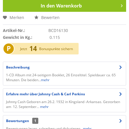
In den
Warenkorb
Merken
Bewerten
Artikel-Nr.:
BCD16130
Gewicht in Kg.:
0.115
P
14
Jetzt
Bonuspunkte sichern
Beschreibung
1-CD Album mit 24-seitigem Booklet, 26 Einzeltitel. Spieldauer ca. 65
Minuten. Die beiden...
mehr
Erfahre mehr über Johnny Cash & Carl Perkins
Johnny Cash Geboren am 26.2. 1932 in Kíngsland -Arkansas. Gestorben
am 12. September...
mehr
Bewertungen
1
Bewertungen lesen, schreiben und diskutieren...
mehr