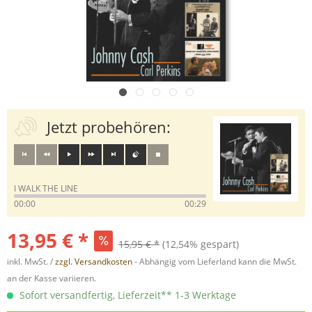
Jetzt probehören:
I WALK THE LINE
00:00
00:29
13,95 € *
15,95 € *
(12,54% gespart)
inkl. MwSt. /
zzgl. Versandkosten
- Abhängig vom Lieferland kann die MwSt.
an der Kasse variieren.
Sofort versandfertig, Lieferzeit** 1-3 Werktage