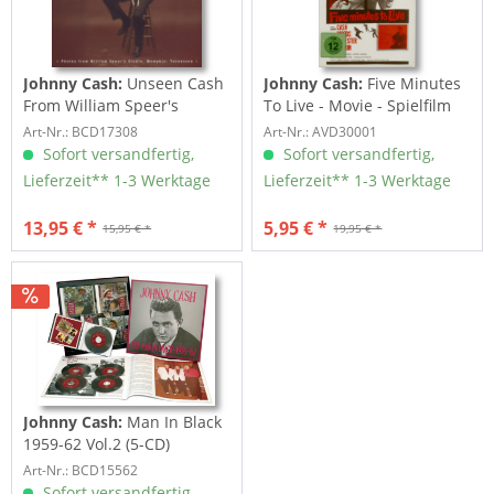
Johnny Cash:
Unseen Cash
Johnny Cash:
Five Minutes
From William Speer's
To Live - Movie - Spielfilm
Studio
(DVD)
Art-Nr.: BCD17308
Art-Nr.: AVD30001
Sofort versandfertig,
Sofort versandfertig,
Lieferzeit** 1-3 Werktage
Lieferzeit** 1-3 Werktage
13,95 € *
5,95 € *
15,95 € *
19,95 € *
Johnny Cash:
Man In Black
1959-62 Vol.2 (5-CD)
Art-Nr.: BCD15562
Sofort versandfertig,