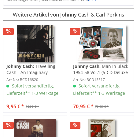
Weitere Artikel von Johnny Cash & Carl Perkins
Johnny Cash:
Travelling
Johnny Cash:
Man In Black
Cash - An Imaginary
1954-58 Vol.1 (5-CD Deluxe
Journey (CD)
Box Set)
Art-Nr.: BCD16820
Art-Nr.: BCD15517
Sofort versandfertig,
Sofort versandfertig,
Lieferzeit** 1-3 Werktage
Lieferzeit** 1-3 Werktage
9,95 € *
70,95 € *
15,95 € *
79,95 € *