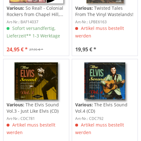
Various:
So Real! - Colonial
Various:
Twisted Tales
Rockers from Chapel Hill,...
From The Vinyl Wastelands!
Vol.5...
Art-Nr.: BAF14037
Art-Nr.: LPBE6163
Sofort versandfertig,
Artikel muss bestellt
Lieferzeit** 1-3 Werktage
werden
24,95 € *
19,95 € *
27,95 € *
Various:
The Elvis Sound
Various:
The Elvis Sound
Vol.3 - Just Like Elvis (CD)
Vol.4 (CD)
Art-Nr.: CDC781
Art-Nr.: CDC792
Artikel muss bestellt
Artikel muss bestellt
werden
werden