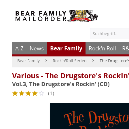
A-Z
News
Bear Family
Rock'n'Roll
R&
Bear Family
Rock'n'Roll Serien
The Drugstore'
Various - The Drugstore's Rockin
Vol.3, The Drugstore's Rockin' (CD)
(
1
)