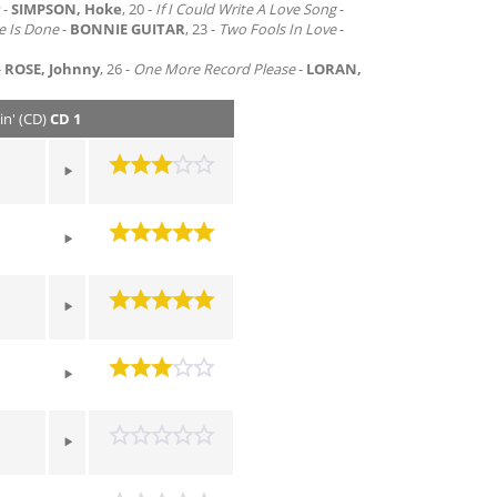
-
SIMPSON, Hoke
, 20 -
If I Could Write A Love
Song
-
e Is Done
-
BONNIE GUITAR
, 23 -
Two Fools In Love
-
-
ROSE, Johnny
, 26 -
One More Record Please
-
LORAN,
in' (CD)
CD 1