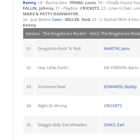
Ronny
, 18 -
Buona Sera
-
PRIMA, Louis
, 19 -
I Finally Found You
FALLIN, Johnny
, 21 -
Playboy
-
CRICKETS
, 22 -
Love Is Over, Lov
MARV & PATTY RAINWATER
,
24 -
Just Before
Dawn
-
MILLER, Ned
, 25 -
It Started With A Kiss
Kenny
Various - The Drugstore's Rockin' - Vol.3, The Drugstore's Rock
01
Drugstore Rock 'N' Roll
MARTIN, Janis
02
Hey Little Darlin'
DE VORZON, Barry
03
Someone New
EDWARDS, Bobby
04
Right Or Wrong
CRICKETS
05
Maggie (Billy Edd Wheeler)
SINKS, Earl