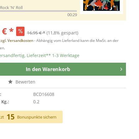
Rock 'N' Roll
00:29
 € *
16,95 € *
(11,8% gespart)
zzgl. Versandkosten
- Abhängig vom Lieferland kann die MwSt. an der
en.
ersandfertig, Lieferzeit** 1-3 Werktage
In den
Warenkorb
n
Bewerten
:
BCD16608
 Kg.:
0.2
15
tzt
Bonuspunkte sichern