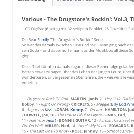
Various - The Drugstore's Rockin': Vol.3, 
1-CD DigiPac (6-seitig) mit 32-seitigem Booklet, 26 Einzeltitel, S
Die Bear
Family
'The Drugstore’s Rockin’' Serie.
So war das damals zwischen 1958 und 1963: Man ging nach der S
sein Soda – und dabei hörte man aus der Musikbox all diese S
ging.
Diese Titel könnten damals sogar in dieser Reihenfolge gelaufen 
hatten etwas zu sagen über das Leben der jungen Leute, über i
wunderbaren, unvergessenen 50er Jahren, die – wie wir alle wi
endeten.
1 -
Drugstore Rock 'N' Roll
-
MARTIN, Janis
, 2 -
Hey Little Darlin'
Bobby
, 4 -
Right Or Wrong
-
CRICKETS
, 5 -
Maggie
(
Billy Edd Wh
6 -
Sugar'n A
Kiss
-
LORAN,
Kenny
, 7 -
Dream
-
HAMILTON, Ju
-
DOWELL, Joe
, 10 -
The House Of Blue Lights
-
SINKS, Earl
,
11 -
Half Your
Heart
-
BONNIE GUITAR
, 12 -
Across The Street 
Do, Do Well
-
MILLER, Ned
, 14 -
Here's My Heart
-
EDWARDS, B
15 -
The Last One To Know
-
ROSE, Johnny
, 16 -
School Dance
-