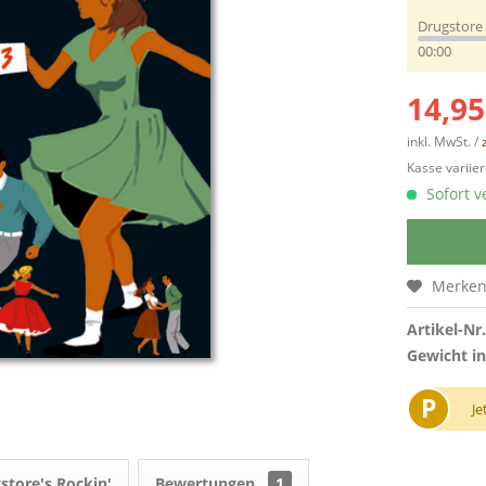
Drugstore 
00:00
14,95
inkl. MwSt. /
Kasse variier
Sofort v
Merke
Artikel-Nr.
Gewicht in
P
Je
store's Rockin'
Bewertungen
1