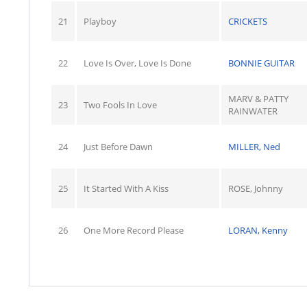
21
Playboy
CRICKETS
22
Love Is Over, Love Is Done
BONNIE GUITAR
MARV & PATTY
23
Two Fools In Love
RAINWATER
24
Just Before Dawn
MILLER, Ned
25
It Started With A Kiss
ROSE, Johnny
26
One More Record Please
LORAN, Kenny