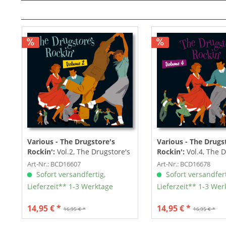
Various - The Drugstore's
Various - The Drugs
Rockin':
Vol.2, The Drugstore's
Rockin':
Vol.4, The 
Rockin' (CD)
Rockin' (CD)
Art-Nr.: BCD16607
Art-Nr.: BCD16678
Sofort versandfertig,
Sofort versandfert
Lieferzeit** 1-3 Werktage
Lieferzeit** 1-3 Wer
14,95 € *
14,95 € *
16,95 € *
16,95 € *