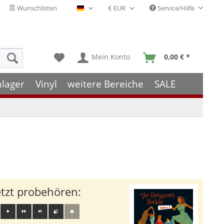
Wunschlisten
Service/Hilfe
Deutsch - DE
Mein Konto
0,00 € *
hlager
Vinyl
weitere Bereiche
SALE
etzt probehören: