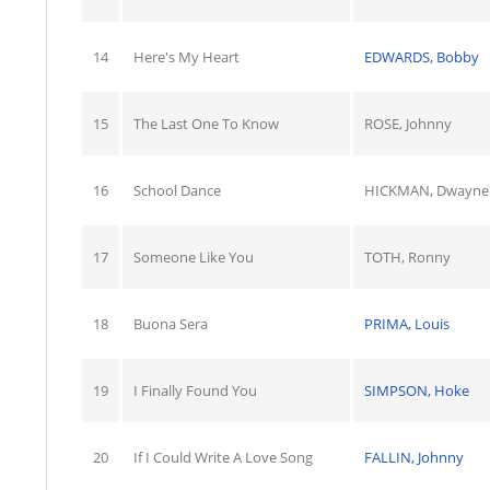
14
Here's My Heart
EDWARDS, Bobby
15
The Last One To Know
ROSE, Johnny
16
School Dance
HICKMAN, Dwayne
17
Someone Like You
TOTH, Ronny
18
Buona Sera
PRIMA, Louis
19
I Finally Found You
SIMPSON, Hoke
20
If I Could Write A Love Song
FALLIN, Johnny