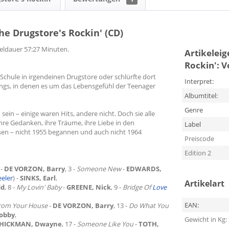
The Drugstore's Rockin' (CD)
pieldauer 57:27 Minuten.
Artikelei
Rockin': V
chule in irgendeinen Drugstore oder schlürfte dort
Interpret:
ongs, in denen es um das Lebensgefühl der Teenager
Albumtitel:
Genre
sein – einige waren Hits, andere nicht. Doch sie alle
hre Gedanken, ihre Träume, ihre Liebe in den
Label
ssen – nicht 1955 begannen und auch nicht 1964
Preiscode
Edition 2
-
DE VORZON, Barry
, 3 -
Someone New
-
EDWARDS,
eeler
) -
SINKS, Earl
,
Artikelart
dd
, 8 -
My Lovin' Baby
-
GREENE, Nick
, 9 -
Bridge Of
Love
EAN:
From Your House
-
DE VORZON, Barry
, 13 -
Do What You
obby
,
Gewicht in Kg:
HICKMAN, Dwayne
, 17 -
Someone Like You
-
TOTH,