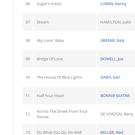
06
Sugar'n A Kiss
LORAN, Kenny
07
Dream
HAMILTON, Judd
08
My Lovin' Baby
GREENE, Nick
09
Bridge Of Love
DOWELL, Joe
10
The House Of Blue Lights
SINKS, Earl
11
Half Your Heart
BONNIE GUITAR
Across The Street From Your
12
DE VORZON, Barry
House
13
Do What You Do, Do Well
MILLER, Ned