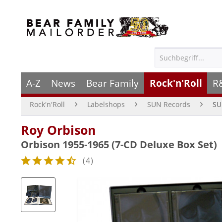
A-Z
News
Bear Family
Rock'n'Roll
R
Rock'n'Roll
Labelshops
SUN Records
SU
Roy Orbison
Orbison 1955-1965 (7-CD Deluxe Box Set)
(
4
)