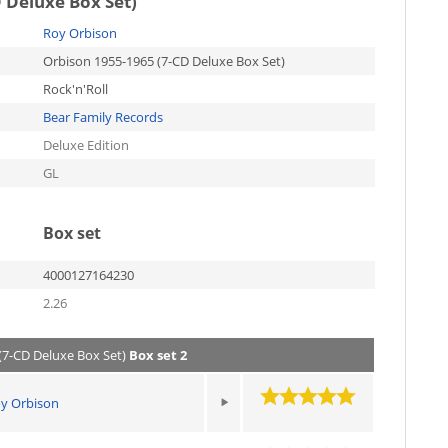
 Deluxe Box Set)
Roy Orbison
Orbison 1955-1965 (7-CD Deluxe Box Set)
Rock'n'Roll
Bear Family Records
Deluxe Edition
GL
Box set
4000127164230
2.26
(7-CD Deluxe Box Set)
Box set 2
y Orbison