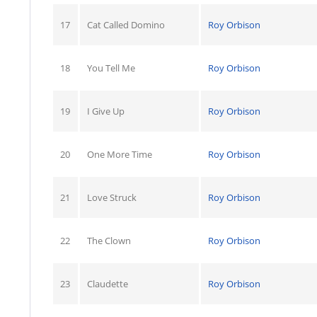
17
Cat Called Domino
Roy Orbison
18
You Tell Me
Roy Orbison
19
I Give Up
Roy Orbison
20
One More Time
Roy Orbison
21
Love Struck
Roy Orbison
22
The Clown
Roy Orbison
23
Claudette
Roy Orbison