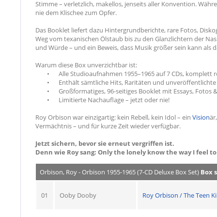
Stimme – verletzlich, makellos, jenseits aller Konvention. Wäh
nie dem Klischee zum Opfer.
Das Booklet liefert dazu Hintergrundberichte, rare Fotos, Disko
Weg vom texanischen Ölstaub bis zu den Glanzlichtern der Nash
und Würde – und ein Beweis, dass Musik größer sein kann als d
Warum diese Box unverzichtbar ist:
•
Alle Studioaufnahmen 1955–1965 auf 7 CDs, komplett 
•
Enthält sämtliche Hits, Raritäten und unveröffentlichte
•
Großformatiges, 96-seitiges Booklet mit Essays, Fotos 
•
Limitierte Nachauflage – jetzt oder nie!
Roy Orbison war einzigartig: kein Rebell, kein Idol – ein
Vision
är
Vermächtnis – und für kurze Zeit wieder verfügbar.
Jetzt sichern, bevor sie erneut vergriffen ist.
Denn wie Roy sang: Only the lonely know the way I feel to
Orbison, Roy - Orbison 1955-1965 (7-CD Deluxe Box Set)
Box s
01
Ooby Dooby
Roy Orbison / The Teen K