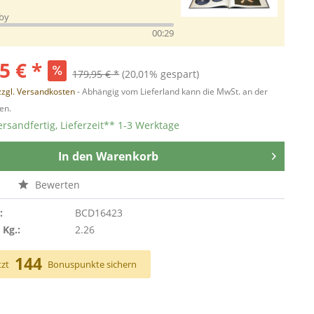
by
00:29
5 € *
179,95 € *
(20,01% gespart)
zzgl. Versandkosten
- Abhängig vom Lieferland kann die MwSt. an der
en.
ersandfertig, Lieferzeit** 1-3 Werktage
In den
Warenkorb
n
Bewerten
:
BCD16423
 Kg.:
2.26
144
tzt
Bonuspunkte sichern