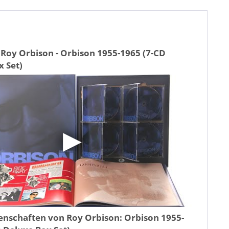
 Roy Orbison - Orbison 1955-1965 (7-CD
x Set)
genschaften von
Roy Orbison: Orbison 1955-