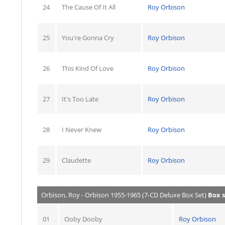
24
The Cause Of It All
Roy Orbison
25
You're Gonna Cry
Roy Orbison
26
This Kind Of Love
Roy Orbison
27
It's Too Late
Roy Orbison
28
I Never Knew
Roy Orbison
29
Claudette
Roy Orbison
Orbison, Roy - Orbison 1955-1965 (7-CD Deluxe Box Set)
Box s
01
Ooby Dooby
Roy Orbison