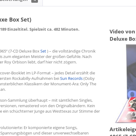
uxe Box Set)
9 Einzeltitel. Spielzeit ca. 482 Minuten.
Video von
Deluxe Bo
!
965“ (7-CD Deluxe Box
Set
) – die vollständige Chronik
is zum eleganten Meister der großen Gefühle. Nach
r Roy Orbison liebt, darf hier nicht zögern.
cover-Booklet im LP-Format – jedes Detail erzählt die
 ersten Rockabilly-Aufnahmen bei
Sun Records
(Ooby
 unsterblichen Klassikern der Monument-Ära: Only The
man.
bison-Sammlung überhaupt – mit sämtlichen Singles,
versionen, remastered von den Originalbändern. Kein
 wie ein schüchterner Junge aus Westtexas zur Stimme der
volutionierte: Er komponierte eigene Songs,
Artikelei
en Spannungsbögen und dieser unverwechselbaren