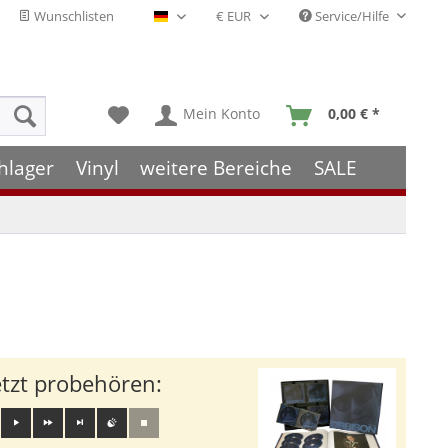
Wunschlisten
Service/Hilfe
Deutsch - DE
Mein Konto
0,00 € *
hlager
Vinyl
weitere Bereiche
SALE
etzt probehören: