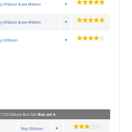
y Orbison & Joe Melson
y Orbison & Joe Melson
y Orbison
(7-CD Deluxe Box Set)
Box set 4
Roy Orbison