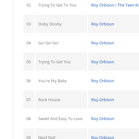
02
Trying To Get To You
Roy Orbison / The Teen K
03
Ooby Dooby
Roy Orbison
04
Go! Go! Go!
Roy Orbison
05
Trying To Get You
Roy Orbison
06
You're My Baby
Roy Orbison
07
Rock House
Roy Orbison
08
Sweet And Easy To Love
Roy Orbison
09
Devil Doll
Roy Orbison