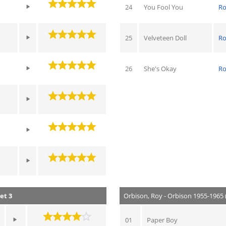
24
You Fool You
Ro
25
Velveteen Doll
Ro
26
She's Okay
Ro
et 3
Orbison, Roy - Orbison 1955-1965 
01
Paper Boy