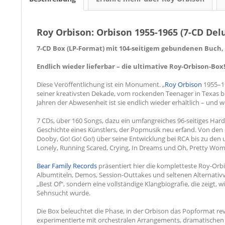
Roy Orbison: Orbison 1955-1965 (7-CD Del
7-CD Box (LP-Format) mit 104-seitigem gebundenen Buch, 18
Endlich wieder lieferbar – die ultimative Roy-Orbison-Box
Diese Veröffentlichung ist ein Monument. „
Roy Orbison
1955–1
seiner kreativsten Dekade, vom rockenden Teenager in Texas b
Jahren der Abwesenheit ist sie endlich wieder erhältlich – und we
7 CDs, über 160 Songs, dazu ein umfangreiches 96-seitiges Hard
Geschichte eines Künstlers, der Popmusik neu erfand. Von den
Dooby, Go! Go! Go!) über seine Entwicklung bei RCA bis zu den
Lonely, Running Scared, Crying, In Dreams und Oh, Pretty Wo
Bear Family Records
präsentiert hier die kompletteste Roy-Or
Albumtiteln, Demos, Session-Outtakes und seltenen Alternativ
„Best Of“, sondern eine vollständige Klangbiografie, die zeigt,
Sehnsucht wurde.
Die Box beleuchtet die Phase, in der Orbison das Popformat re
experimentierte mit orchestralen Arrangements, dramatisch