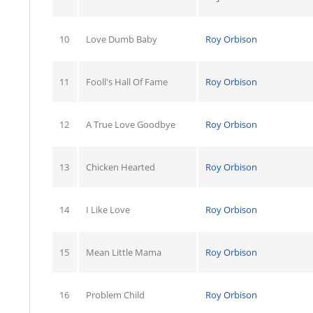
10
Love Dumb Baby
Roy Orbison
11
Fooll's Hall Of Fame
Roy Orbison
12
A True Love Goodbye
Roy Orbison
13
Chicken Hearted
Roy Orbison
14
I Like Love
Roy Orbison
15
Mean Little Mama
Roy Orbison
16
Problem Child
Roy Orbison