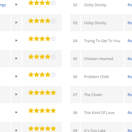
ings
02
Ooby Dooby
Ro
03
Ooby Dooby
Ro
04
Trying To Get To You
Ro
05
Chicken Hearted
Ro
06
Problem Child
Ro
07
The Clown
Ro
08
This Kind Of Love
Ro
09
It's Too Late
Ro