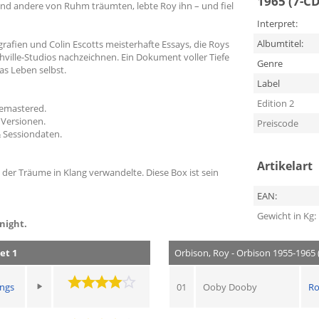
1965 (7-CD
rend andere von Ruhm träumten, lebte Roy ihn – und fiel
Interpret:
Albumtitel:
grafien und Colin Escotts meisterhafte Essays, die Roys
ville-Studios nachzeichnen. Ein Dokument voller Tiefe
Genre
as Leben selbst.
Label
Edition 2
remastered.
 Versionen.
Preiscode
& Sessiondaten.
Artikelart
, der Träume in Klang verwandelte. Diese Box ist sein
EAN:
Gewicht in Kg:
night.
et 1
Orbison, Roy - Orbison 1955-1965 
ings
01
Ooby Dooby
Ro