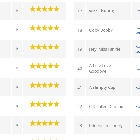
17
With The Bug
Ro
Ro
18
Ooby Dooby
We
Ro
19
Hey! Miss Fannie
We
A True Love
20
Ro
Goodbye
21
An Empty Cup
Ro
22
Cat Called Domino
Ro
23
I Guess I'm Lonely
Ro