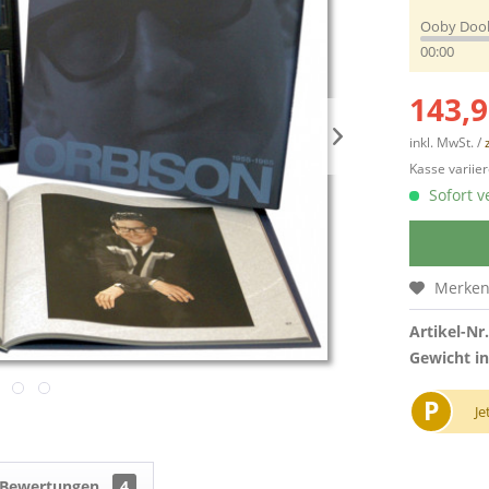
Ooby Doo
00:00
143,9
inkl. MwSt. /
Kasse variier
Sofort v
Merke
Artikel-Nr.
Gewicht in
P
Je
Bewertungen
4