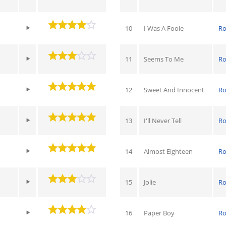
10
I Was A Foole
Ro
11
Seems To Me
Ro
12
Sweet And Innocent
Ro
13
I'll Never Tell
Ro
14
Almost Eighteen
Ro
15
Jolie
Ro
16
Paper Boy
Ro