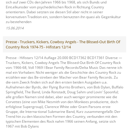
sich auf zwei CDs den Jahren 1966 bis 1968, als sich Bunds und
Eint.elkunsder vom psychedelischen Rock in Richtung Country
orientierten. Dabei setzten sie diesen Stil aber nicht in seiner
korvenutiven Tradition ein, sondern benutzten ihn quasi als Gegenkultur
zu bestehenden
15.06.2014
Presse - Truckers, Kickers, Cowboy Angels - The Blissed-Out Birth Of
Country Rock 1974-75 - Hifistars 12/14
Presse - Hifistars 12/14 Auflage 20.000 BCD17362 BCD17361 Diverse —
Truckers, Kickers, Cowboy Angels The Blissed-Out Birth Of Country Rock
von: 1966-68, Voll 1969 I Bear Family Records/Delta Music Das nenne ich
mal ein Vorhaben: Nicht weniger als die Geschichte des Country Rock zu
erzählen war das Be-streben der Macher von Bear Family Records. Zu
die-sem Zweck finden sich auf den ersten beiden Ausgaben u.a.
Aufnahmen der Byrds, der Flying Burrito Brothers, von Bob Dylan, Buffalo
Springfield, The Band, Linda Ronstadt, Doug Sahm und Lovin' Spoonful;
alle großen Namen sind dabei, aber auch weniger prominente wie die
Corvettes (eine von Mike Nesmith von den Monkees produzierte, doch
erfolglose Supergroup), Clarence White oder Gram Parsons erste
Gruppe, die Interna-tional Submarine Band, Kurz zusammengefaßt: Der
Trend hin zu den klassischen Formen des Country, verbunden mit den
typischen Elementen des Rock nahm 1966 seinen Anfang, setzte sich
1967 mit Bob Dylans