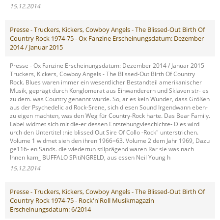
15.12.2014
Presse - Truckers, Kickers, Cowboy Angels - The Blissed-Out Birth Of
Country Rock 1974-75 - Ox Fanzine Erscheinungsdatum: Dezember
2014 / Januar 2015
Presse - Ox Fanzine Erscheinungsdatum: Dezember 2014 / Januar 2015
Truckers, Kickers, Cowboy Angels - The Blissed-Out Birth Of Country
Rock. Blues waren immer ein wesentlicher Bestandteil amerikanischer
Musik, geprägt durch Konglomerat aus Einwanderern und Sklaven str- es
zu dem. was Country genannt wurde. So, ar es kein Wunder, dass Größen
aus der Psychedelic ad Rock-Srene, sich diesen Sound Irgendwann eben-
zu eigen machten, was den Weg für Country-Rock harte. Das Bear Family.
Label widmet sich mit die-er dessen Entstehungvieschichte- Dies wird
urch den Untertitel :nie blissed Out Sire Of Collo -Rock" unterstrichen.
Volume 1 widmet sieh den ihren 1966=63. Volume 2 dem Jahr 1969, Dazu
ge116- en Sands. die wiedertun stilprägend waren Rar sie was nach
Ihnen kam_ BUFFALO SPitiNGRELD, aus essen Neil Young h
15.12.2014
Presse - Truckers, Kickers, Cowboy Angels - The Blissed-Out Birth Of
Country Rock 1974-75 - Rock'n'Roll Musikmagazin
Erscheinungsdatum: 6/2014