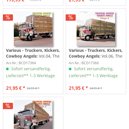
Various - Truckers, Kickers,
Various - Truckers, Kickers,
Cowboy Angels:
Vol.04, The
Cowboy Angels:
Vol.06, The
Blissed-Out Birth Of
Blissed-Out Birth Of
Art-Nr.: BCD17364
Art-Nr.: BCD17366
Country Rock...
Country Rock...
Sofort versandfertig,
Sofort versandfertig,
Lieferzeit** 1-3 Werktage
Lieferzeit** 1-3 Werktage
21,95 € *
21,95 € *
24,95 € *
24,95 € *