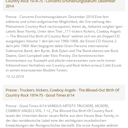
Country Rock 1974-75 - Concerto Erscheinungsdatum: Dezember
2014
Presse - Concerto Erscheinungsdatum: Dezember 2014 Eine fein
editierte und schön aufgemachte Möglichkeit, der Ent-stehung des
Phänomens Country-Rock nachzuspüren, bietet da,, bekannt sorgfair igen
Labels Bear Family, Unter dem Titel ,,111-tickers Kickers, Cowboy Angels
— The Blissed Out Birth of Country Rock" widmet sich ein als Doppel-CD
ausgelegtes Volume 1 den Jah-ren 1966-1968, die Einzel-CD Volume 2
dem Jahr 1969. Man begegnet dabei Gram Parsons international
Submarine Band, den Byrds, Bob Dylan und The Band ebenso wie Buck
Owens, Gien Campbell oder Elvis Presley. Die kenntnisreichen
Kommentare zur Auswahl und allerlei interessantes zum nicht immer
friktionsfreien Verhältnis von Country und Rock liefert erneut Colitt Escott
in seinen lesenswerten Booklet-Texten.
15.12.2014
Presse - Truckers, Kickers, Cowboy Angels - The Blissed-Out Birth Of
Country Rock 1974-75 - Good Times 6/14
Presse - Good Times 6/14 VARIOUS ARTISTS TRUCKERS, KICKERS,
COWBOY ANGELS VOL. 1 +2 „The Blissed-Out Birth Of Country Rock'
lautet der Untertitel dieser neuen Reihe aus dem Hause Bear Family, in
der das norddeutsche Label eine der wichtigsten musikalischen
Entwicklungen der Rockgeschichte darstellt. Die erste Ausgabe widmet