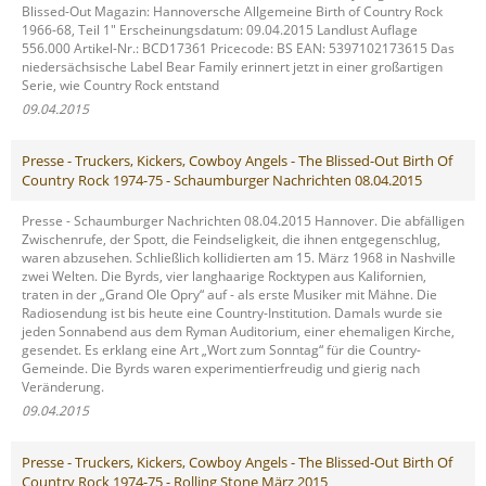
Blissed-Out Magazin: Hannoversche Allgemeine Birth of Country Rock
1966-68, Teil 1" Erscheinungsdatum: 09.04.2015 Landlust Auflage
556.000 Artikel-Nr.: BCD17361 Pricecode: BS EAN: 5397102173615 Das
niedersächsische Label Bear Family erinnert jetzt in einer großartigen
Serie, wie Country Rock entstand
09.04.2015
Presse - Truckers, Kickers, Cowboy Angels - The Blissed-Out Birth Of
Country Rock 1974-75 - Schaumburger Nachrichten 08.04.2015
Presse - Schaumburger Nachrichten 08.04.2015 Hannover. Die abfälligen
Zwischenrufe, der Spott, die Feindseligkeit, die ihnen entgegenschlug,
waren abzusehen. Schließlich kollidierten am 15. März 1968 in Nashville
zwei Welten. Die Byrds, vier langhaarige Rocktypen aus Kalifornien,
traten in der „Grand Ole Opry“ auf - als erste Musiker mit Mähne. Die
Radiosendung ist bis heute eine Country-Institution. Damals wurde sie
jeden Sonnabend aus dem Ryman Auditorium, einer ehemaligen Kirche,
gesendet. Es erklang eine Art „Wort zum Sonntag“ für die Country-
Gemeinde. Die Byrds waren experimentierfreudig und gierig nach
Veränderung.
09.04.2015
Presse - Truckers, Kickers, Cowboy Angels - The Blissed-Out Birth Of
Country Rock 1974-75 - Rolling Stone März 2015