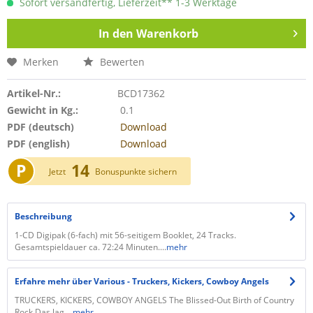
Sofort versandfertig, Lieferzeit** 1-3 Werktage
In den
Warenkorb
Merken
Bewerten
Artikel-Nr.:
BCD17362
Gewicht in Kg.:
0.1
PDF (deutsch)
Download
PDF (english)
Download
P
14
Jetzt
Bonuspunkte sichern
Beschreibung
1-CD Digipak (6-fach) mit 56-seitigem Booklet, 24 Tracks.
Gesamtspieldauer ca. 72:24 Minuten....
mehr
Erfahre mehr über Various - Truckers, Kickers, Cowboy Angels
TRUCKERS, KICKERS, COWBOY ANGELS The Blissed-Out Birth of Country
Rock Das lag...
mehr