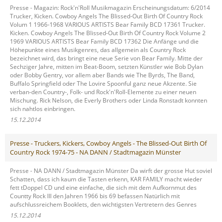
Presse - Magazin: Rock'n'Roll Musikmagazin Erscheinungsdatum: 6/2014
Trucker, Kicken. Cowboy Angels The Blissed-Out Birth Of Country Rock
Volum 1 1966-1968 VARIOUS ARTISTS Bear Family BCD 17361 Trucker.
Kicken. Cowboy Angels The Blissed-Out Birth Of Country Rock Volume 2
1969 VARIOUS ARTISTS Bear Family BCD 17362 Die Anfänge und die
Höhepunkte eines Musikgenres, das allgemein als Country Rock
bezeichnet wird, das bringt eine neue Serie von Bear Family. Mitte der
Sechziger Jahre, mitten im Beat-Boom, setzten Künstler wie Bob Dylan
oder Bobby Gentry, vor allem aber Bands wie The Byrds, The Band,
Buffalo Springfield oder The Lovire Spoonful ganz neue Akzente. Sie
verban-den Country-, Folk- und Rock'n'Roll-Elemente zu einer neuen
Mischung. Rick Nelson, die Everly Brothers oder Linda Ronstadt konnten
sich nahtlos einbringen.
15.12.2014
Presse - Truckers, Kickers, Cowboy Angels - The Blissed-Out Birth Of
Country Rock 1974-75 - NA DANN / Stadtmagazin Münster
Presse - NA DANN / Stadtmagazin Münster Da wirft der grosse Hut soviel
Schatten, dass ich kaum die Tasten erkenn, KAR FAMILY macht wieder
fett tDoppel CD und eine einfache, die sich mit dem Aufkornmut des
Countty Rock III den Jahren 1966 bis 69 befassen Natürlich mit
aufschlussreichem Booklets, den wichtigsten Vertretern des Genres
15.12.2014