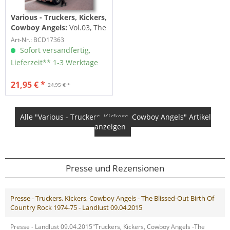
Various - Truckers, Kickers,
Cowboy Angels:
Vol.03, The
Blissed-Out Birth Of
Art-Nr.: BCD17363
Country Rock...
Sofort versandfertig,
Lieferzeit** 1-3 Werktage
21,95 € *
24,95 € *
Alle "Various - Truckers, Kickers, Cowboy Angels" Artikel
anzeigen
Presse und Rezensionen
Presse - Truckers, Kickers, Cowboy Angels - The Blissed-Out Birth Of
Country Rock 1974-75 - Landlust 09.04.2015
Presse - Landlust 09.04.2015"Truckers, Kickers, Cowboy Angels -The