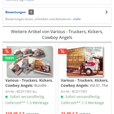
Bewertungen
1
Bewertungen lesen, schreiben und diskutieren...
mehr
Weitere Artikel von Various - Truckers, Kickers,
Cowboy Angels
TIPP!
Various - Truckers, Kickers,
Various - Truckers, Kickers,
Cowboy Angels:
Bundle -
Cowboy Angels:
Vol.01, The
The Blissed-Out Birth Of
Blissed-Out Birth Of
Art-Nr.: BCD17361-bu
Art-Nr.: BCD17361
Country Rock...
Country Rock...
Sofort versandfertig,
Sofort versandfertig,
Lieferzeit** 1-3 Werktage
Lieferzeit** 1-3 Werktage
119,95 € *
21,95 € *
165,65 € *
24,95 € *