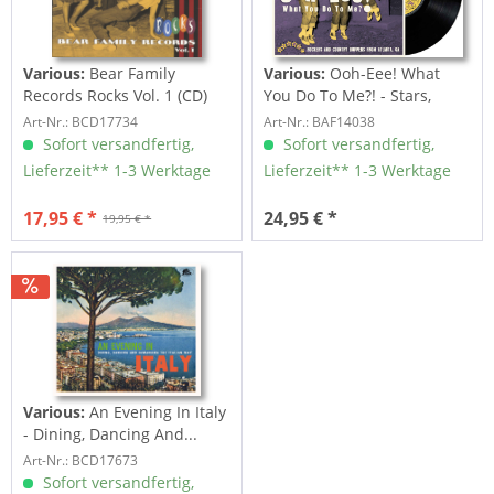
Various:
Bear Family
Various:
Ooh-Eee! What
Records Rocks Vol. 1 (CD)
You Do To Me?! - Stars,
Inc....
Art-Nr.: BCD17734
Art-Nr.: BAF14038
Sofort versandfertig,
Sofort versandfertig,
Lieferzeit** 1-3 Werktage
Lieferzeit** 1-3 Werktage
17,95 € *
24,95 € *
19,95 € *
Various:
An Evening In Italy
- Dining, Dancing And...
Art-Nr.: BCD17673
Sofort versandfertig,