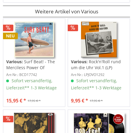
Weitere Artikel von Various
NEU
Various:
Surf Beat! - The
Various:
Rock'n'Roll rund
Merciless Power Of
um die Uhr Vol.1 (LP)
Water,...
Art-Nr.: BCD17742
Art-Nr.: LPJOVO1292
Sofort versandfertig,
Sofort versandfertig,
Lieferzeit** 1-3 Werktage
Lieferzeit** 1-3 Werktage
15,95 € *
9,95 € *
17,95 € *
17,95 € *