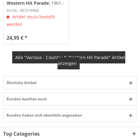
Western Hit Parade:
1961 -
Dim Lights, Thick Smoke
Art-Nr.: BCD16966
And Hillbilly Music
Artikel muss bestellt
werden
24,95 € *
Alle "Various - Country & Western Hit Parade" Artikel
anzeigen
Ähnliche Artikel
Kunden kauften auch
Kunden haben sich ebenfalls angesehen
Top Categories